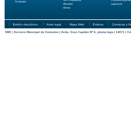
Ver mi expediente
Empresas adherida
Empleados
Afectados
Legislación
Alertas
Boletín electrónico
Aviso legal
Mapa Web
Enlaces
Contactar y H
SMC | Servicio Muncipal de Consumo | Avda. Gran Capitán Nº 6, planta baja | 14071 | Có