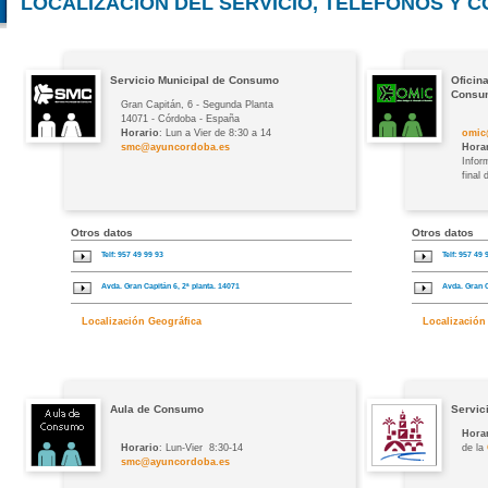
LOCÁLIZACIÓN DEL SERVICIO, TELÉFONOS Y 
Servicio Municipal de Consumo
Oficin
Consum
Gran Capitán, 6 - Segunda Planta
14071 - Córdoba - España
Horario
: Lun a Vier de 8:30 a 14
omic
smc@ayuncordoba.es
Hora
Info
final 
Otros datos
Otros datos
Telf: 957 49 99 93
Telf: 957 49 
Avda. Gran Capitán 6, 2ª planta. 14071
Avda. Gran C
Localización Geográfica
Localización
Aula de Consumo
Servic
Horar
Horario
: Lun-Vier 8:30-14
de la
smc@ayuncordoba.es