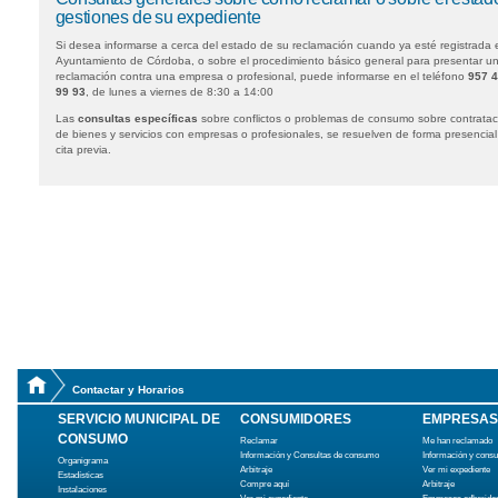
gestiones de su expediente
Si desea informarse a cerca del estado de su reclamación cuando ya esté registrada 
Ayuntamiento de Córdoba, o sobre el procedimiento básico general para presentar u
reclamación contra una empresa o profesional, puede informarse en el teléfono
957 
99 93
, de lunes a viernes de 8:30 a 14:00
Las
consultas específicas
sobre conflictos o problemas de consumo sobre contratac
de bienes y servicios con empresas o profesionales, se resuelven de forma presencial
cita previa.
Contactar y Horarios
SERVICIO MUNICIPAL DE
CONSUMIDORES
EMPRESAS
CONSUMO
Reclamar
Me han reclamado
Información y Consultas de consumo
Información y cons
Organigrama
Arbitraje
Ver mi expediente
Estadísticas
Compre aquí
Arbitraje
Instalaciones