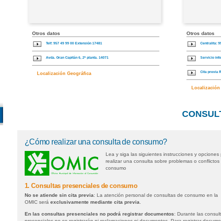
Otros datos
Otros datos
Telf: 957 49 99 00 Extensión 17481
Centralita: 
Avda. Gran Capitán 6, 2ª planta. 14071
Servicio inf
Cita previa 
Localización Geográfica
Localización
CONSUL
¿Cómo realizar una consulta de consumo?
Lea y siga las siguientes instrucciones y opciones
realizar una consulta sobre problemas o conflictos
consumo
1. Consultas presenciales de consumo
No se atiende sin cita previa
: La atención personal de consultas de consumo en la
OMIC será
exclusivamente mediante cita previa
.
En las consultas presenciales no podrá registrar documentos
: Durante las consul
presenciales no se registrarán ni reclamaciones ni documentos. Para registrar docum