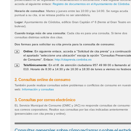
acceda al siguiente enlace:
Registro de documentos en el Ayuntamiento de Córdoba
Horario de consultas
: Martes y jueves entre las 10:00 y las 14:00. Se ruega acuda
puntual a su cita, si se retrasa podría no ser atendido/a.
Lugar
: Ayuntamiento de Córdoba, edificio Gran Capitán nº 6 (frente al Gran Teatro en
bulevar).
Cuando traiga más de una consulta
: Cada cita es para una consulta. Si tiene dos
consultas distintas solicite dos citas.
Dos formas para solicitar su cita previa para la consulta de consumo:
Online
: En siguiente enlace, acceda a "Solicitud de cita previa" y a continuaci
el apartado "seleccione una ubicación" escoja la opción "Consultas Presencial
de Consumo". Enlace:
http://citaprevia.cordoba.es
Telefónicamente
: En el tlf. de atención ciudadana 957 49 99 00 o llamando al
010. Horario de 8:30 a 14:30 y de 16:30 a 18:30 de lunes a viernes no festivos
2. Consultas online de consumo
También puede realizar consultas sobre problemas o conflictos de consumo en nuestr
web:
Información y consultas
3. Consultas por correo electrónico
EL Servicio Municipal de Consumo (OMIC y JAC) no responde consultas de consumo
sus correos corporativos. Realice sus consultas por las vías indicadas anteriormente
(presenciales con cita previa y online).
Consultas generales sobre cómo reclamar o sobre el estad