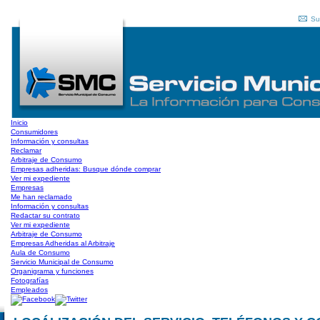
Su
Inicio
Consumidores
Información y consultas
Reclamar
Arbitraje de Consumo
Empresas adheridas: Busque dónde comprar
Ver mi expediente
Empresas
Me han reclamado
Información y consultas
Redactar su contrato
Ver mi expediente
Arbitraje de Consumo
Empresas Adheridas al Arbitraje
Aula de Consumo
Servicio Municipal de Consumo
Organigrama y funciones
Fotografías
Empleados