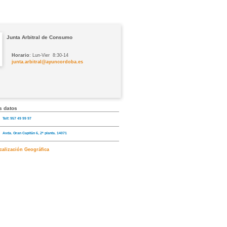
Junta Arbitral de Consumo
Horario
: Lun-Vier 8:30-14
junta.arbitral@ayuncordoba.es
s datos
Telf: 957 49 99 97
Avda. Gran Capitán 6, 2ª planta. 14071
calización Geográfica