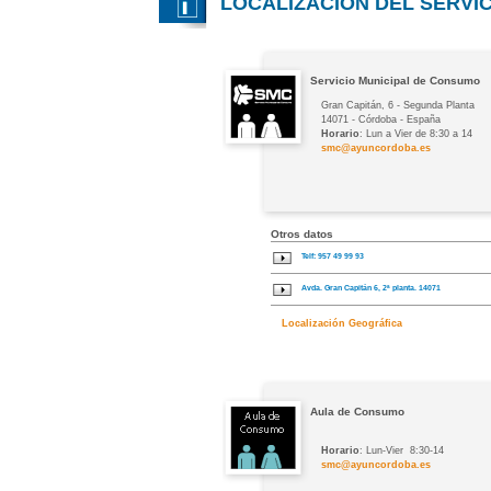
LOCÁLIZACIÓN DEL SERVI
Servicio Municipal de Consumo
Gran Capitán, 6 - Segunda Planta
14071 - Córdoba - España
Horario
: Lun a Vier de 8:30 a 14
smc@ayuncordoba.es
Otros datos
Telf: 957 49 99 93
Avda. Gran Capitán 6, 2ª planta. 14071
Localización Geográfica
Aula de Consumo
Horario
: Lun-Vier 8:30-14
smc@ayuncordoba.es