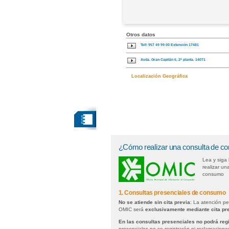
Otros datos
Telf: 957 49 99 00 Extensión 17481
Avda. Gran Capitán 6, 2ª planta. 14071
Localización Geográfica
¿Cómo realizar una consulta de 
Lea y siga 
realizar un
consumo
1. Consultas presenciales de consumo
No se atiende sin cita previa
: La atención p
OMIC será
exclusivamente mediante cita pr
En las consultas presenciales no podrá reg
presenciales no se registrarán ni reclamacion