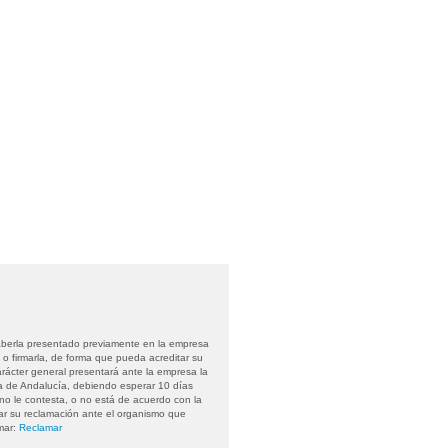
aberla presentado previamente en la empresa
 o firmarla, de forma que pueda acreditar su
arácter general presentará ante la empresa la
a de Andalucía, debiendo esperar 10 días
 no le contesta, o no está de acuerdo con la
ar su reclamación ante el organismo que
mar:
Reclamar