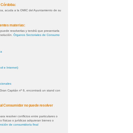
de Córdoba:
oba, acuda a la OMIC del Ayuntamiento de su
ientes materias:
puede resolverlas y tendrá que presentarla
esolución.
Órganos Sectoriales de Consumo
ua
il e Internet)
cionales
 Gran Capitán nº 6, encontrará un stand con
n al Consumidor no puede resolver
 resolver conflictos entre particulares o
 físicas o jurídicas adquieran bienes o
nición de consumidor/a final