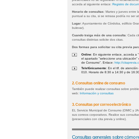
acceda al siguiente enlace:
Registro de docum
Horario de consultas
: Martes y jueves entre 
puntual a su cita, si se retrasa podría no ser a
Lugar
: Ayuntamiento de Córdoba, edificio Gran
bulevar).
Cuando traiga más de una consulta
: Cada ci
consultas distintas solicite dos citas.
Dos formas para solicitar su cita previa pa
Online
: En siguiente enlace, acceda a "
el apartado "seleccione una ubicación" 
de Consumo". Enlace:
http://citaprevia
Telefónicamente
: En el tlf. de atenci
010. Horario de 8:30 a 14:30 y de 16:30
2. Consultas online de consumo
También puede realizar consultas sobre probl
web:
Información y consultas
3. Consultas por correo electrónico
EL Servicio Municipal de Consumo (OMIC y J
sus correos corporativos. Realice sus consulta
(presenciales con cita previa y online).
Consultas generales sobre cómo re