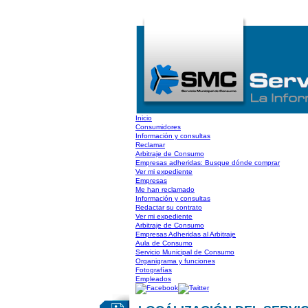
Inicio
Consumidores
Información y consultas
Reclamar
Arbitraje de Consumo
Empresas adheridas: Busque dónde comprar
Ver mi expediente
Empresas
Me han reclamado
Información y consultas
Redactar su contrato
Ver mi expediente
Arbitraje de Consumo
Empresas Adheridas al Arbitraje
Aula de Consumo
Servicio Municipal de Consumo
Organigrama y funciones
Fotografías
Empleados