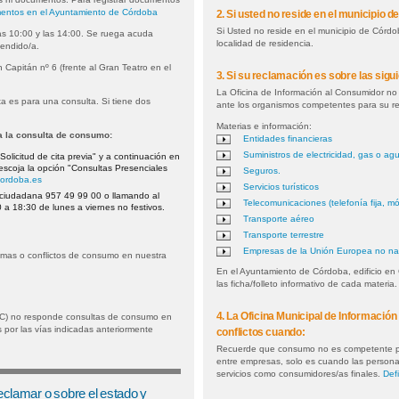
entos en el Ayuntamiento de Córdoba
2. Si usted no reside en el municipio 
Si Usted no reside en el municipio de Córd
las 10:00 y las 14:00. Se ruega acuda
localidad de residencia.
tendido/a.
 Capitán nº 6 (frente al Gran Teatro en el
3. Si su reclamación es sobre las sigu
La Oficina de Información al Consumidor no 
ta es para una consulta. Si tiene dos
ante los organismos competentes para su r
Materias e información:
ra la consulta de consumo:
Entidades financieras
Suministros de electricidad, gas o ag
Solicitud de cita previa" y a continuación en
escoja la opción "Consultas Presenciales
Seguros.
.cordoba.es
Servicios turísticos
ón ciudadana 957 49 99 00 o llamando al
Telecomunicaciones (telefonía fija, móv
 a 18:30 de lunes a viernes no festivos.
Transporte aéreo
Transporte terrestre
Empresas de la Unión Europea no na
emas o conflictos de consumo en nuestra
En el Ayuntamiento de Córdoba, edificio en
las ficha/folleto informativo de cada materia.
4. La Oficina Municipal de Informació
AC) no responde consultas de consumo en
s por las vías indicadas anteriormente
conflictos cuando:
Recuerde que consumo no es competente para
entre empresas, solo es cuando las personas
servicios como consumidores/as finales.
Defi
clamar o sobre el estado y