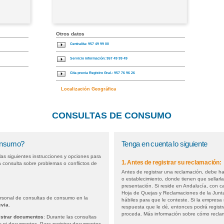
Otros datos
Centralita: 957 49 99 00
Servicio información: 957 49 99 49
Cita previa Registro Gral.: 957 76 96 26
Localización Geográfica
CONSULTAS DE CONSUMO
consumo?
Tenga en cuenta lo siguiente
las siguientes instrucciones y opciones para
1. Antes de registrar su reclamación:
a consulta sobre problemas o conflictos de
Antes de registrar una reclamación, debe h
o establecimiento, donde tienen que sellarla
presentación. Si reside en Andalucía, con c
Hoja de Quejas y Reclamaciones de la Junt
ersonal de consultas de consumo en la
hábiles para que le conteste. Si la empresa
evia
.
respuesta que le dé, entonces podrá registr
proceda. Más información sobre cómo recla
istrar documentos
: Durante las consultas
es ni documentos. Para registrar documentos