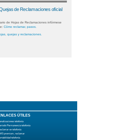
 Quejas de Reclamaciones oficial
lario de Hojas de Reclamaciones infórmese
ce:
Cómo reclamar, pasos.
ojas, quejas y reclamaciones.
ENLACES ÚTILES
enalizaciones telefonía
eriodo Permanencia telefonía
eclamar en telefonía
MS premium, reclamar
ortabilidad telefonía