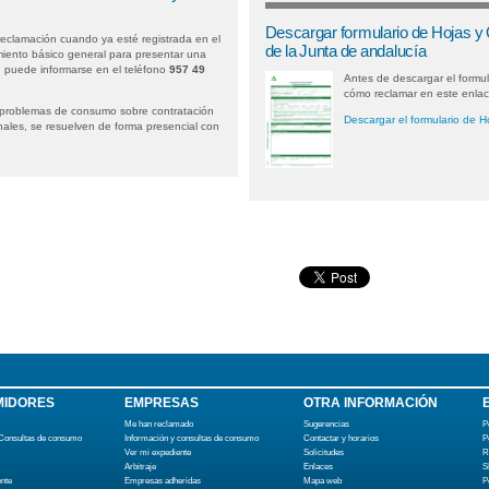
Descargar formulario de Hojas y
reclamación cuando ya esté registrada en el
de la Junta de andalucía
iento básico general para presentar una
, puede informarse en el teléfono
957 49
Antes de descargar el formu
cómo reclamar en este enla
 problemas de consumo sobre contratación
Descargar el formulario de H
nales, se resuelven de forma presencial con
IDORES
EMPRESAS
OTRA INFORMACIÓN
Me han reclamado
Sugerencias
P
 Consultas de consumo
Información y consultas de consumo
Contactar y horarios
P
Ver mi expediente
Solicitudes
R
Arbitraje
Enlaces
S
ente
Empresas adheridas
Mapa web
P