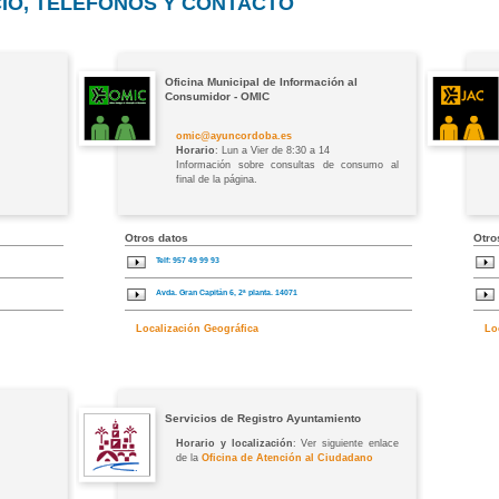
CIO, TELÉFONOS Y CONTACTO
Oficina Municipal de Información al
Consumidor - OMIC
omic@ayuncordoba.es
Horario
: Lun a Vier de 8:30 a 14
Información sobre consultas de consumo al
final de la página.
Otros datos
Otro
Telf: 957 49 99 93
Avda. Gran Capitán 6, 2ª planta. 14071
Localización Geográfica
Lo
Servicios de Registro Ayuntamiento
Horario y localización
: Ver siguiente enlace
de la
Oficina de Atención al Ciudadano