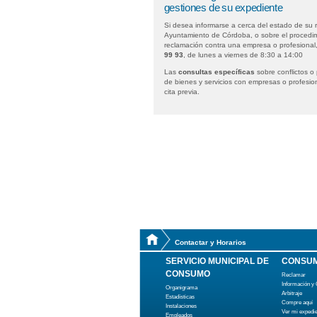
gestiones de su expediente
Si desea informarse a cerca del estado de su 
Ayuntamiento de Córdoba, o sobre el procedim
reclamación contra una empresa o profesional
99 93
, de lunes a viernes de 8:30 a 14:00
Las
consultas específicas
sobre conflictos o
de bienes y servicios con empresas o profesio
cita previa.
Contactar y Horarios
SERVICIO MUNICIPAL DE
CONSUM
CONSUMO
Reclamar
Información y
Organigrama
Arbitraje
Estadísticas
Compre aquí
Instalaciones
Ver mi expedi
Empleados