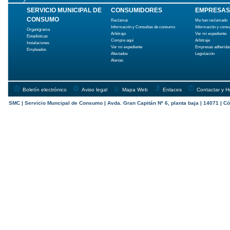
SERVICIO MUNICIPAL DE
CONSUMIDORES
EMPRESAS
CONSUMO
Reclamar
Me han reclamado
Información y Consultas de consumo
Información y cons
Organigrama
Arbitraje
Ver mi expediente
Estadísticas
Compre aquí
Arbitraje
Instalaciones
Ver mi expediente
Empresas adherida
Empleados
Afectados
Legislación
Alertas
Boletín electrónico
Aviso legal
Mapa Web
Enlaces
Contactar y H
SMC | Servicio Muncipal de Consumo | Avda. Gran Capitán Nº 6, planta baja | 14071 | Có