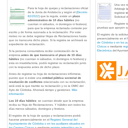
Una vez re
Para la hoja de quejas y reclamaciones oficial
Arbitraje
de la Junta de Andalucía y según el (
Decreto
registrar
s
82/2022
) que la regula, existe un
plazo
Solicitud d
administrativo de 10 días hábiles
(no
Registre 
cuentan ni sábados, ni domingos ni festivos)
pruebas que apoyen su
para que la empresa reclamada conteste por
escrito y de forma razonada a la reclamación. Por este
El registro de la solici
motivo no se debe registrar Hojas de Reclamaciones hasta
presencialmente en el
que no transcurra dicho plazo. Si la registra se archivará su
de Córdoba o en los aux
expediente de reclamación.
Cívicos
o mediante
reg
Electrónica
del Ayuntam
Si la persona consumidora recibe contestación de la
empresa
antes de que transcurra el plazo de 10 días
hábiles
(no cuentan ni sábados, ni domingos ni festivos) y
esta es insatisfactoria, podrá registrar su reclamación junto
con la respuesta antes de dicho plazo.
Antes de registrar su hoja de reclamaciones infórmese,
puesto que si existe una
entidad pública sectorial de
resolución de conflictos
relacionada con su reclamación,
será está la que tramite su reclamación y no la OMIC del
Ayto de Córdoba. Ahorrará tiempo y gestiones.
Más
información
Los 10 días hábiles
: se cuentan desde que la empresa
reciba su Hoja de Reclamaciones. Y hábiles son todos los
días menos sábados, domingos y festivos.
El registro de la hoja de quejas y reclamaciones podrá
hacerse presencialmente en el
Registro General del
Ayuntamiento de Córdoba o en los auxiliares situados en
los Centros Cívicos
o mediante
registro telemático en la