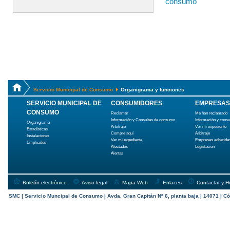
consumo
Servicio Municipal de Consumo
Organigrama y funciones
SERVICIO MUNICIPAL DE
CONSUMIDORES
EMPRESAS
CONSUMO
Reclamar
Me han reclamado
Información y Consultas de consumo
Información y cons
Organigrama
Arbitraje
Ver mi expediente
Estadísticas
Compre aquí
Arbitraje
Instalaciones
Ver mi expediente
Empresas adherida
Empleados
Afectados
Legislación
Alertas
Boletín electrónico
Aviso legal
Mapa Web
Enlaces
Contactar y H
SMC | Servicio Muncipal de Consumo | Avda. Gran Capitán Nº 6, planta baja | 14071 | Có