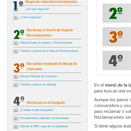
Negociar solución en la empresa
¿Por qué negociar?
¿Cómo negociar?
Reclamar a través de Hoja de
Reclamaciones
Solicitar Hojas de Quejas y Reclamaciones
Trámites y plazos de la Hoja de Reclamaciones
Reclamar mediante Arbitraje de
Consumo
Solicitar Arbitraje de Consumo
En el
menú de la i
Trámites y plazos en Arbitraje
para buscar una so
Aunque los pasos 
Reclamar en el Juzgado
consumidora y usua
¿Cuándo acudir al juzgado?
para reclamar o sol
Reclamaciones sin 
Procedimientos judiciales recomendados
Si tiene alguna du
Solicitar al SMC copia de su expediente