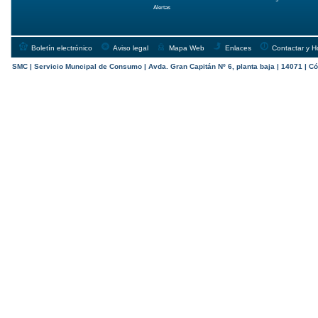
Alertas
Boletín electrónico
Aviso legal
Mapa Web
Enlaces
Contactar y H
SMC | Servicio Muncipal de Consumo | Avda. Gran Capitán Nº 6, planta baja | 14071 | Có