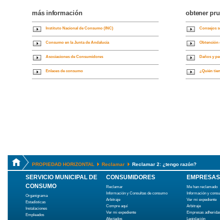
más información
obtener pr
Instituto Nacional de Consumo (INC)
Consejos s
Consumo en la Junta de Andalucía
Obtención 
Asociaciones de Consumidores
Daños y per
Enlaces de consumo
¿Quién tie
PROPIEDAD HORIZONTAL
Reclamar
Reclamar 2: ¿tengo razón?
SERVICIO MUNICIPAL DE
CONSUMIDORES
EMPRESAS
CONSUMO
Reclamar
Me han reclamado
Información y Consultas de consumo
Información y cons
Organigrama
Arbitraje
Ver mi expediente
Estadísticas
Compre aquí
Arbitraje
Instalaciones
Ver mi expediente
Empresas adherida
Empleados
Afectados
Legislación