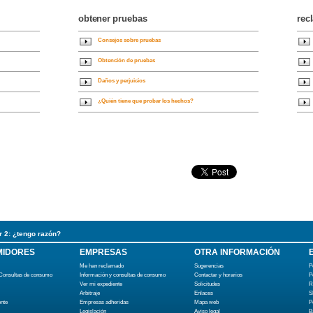
obtener pruebas
rec
Consejos sobre pruebas
Obtención de pruebas
Daños y perjuicios
¿Quién tiene que probar los hechos?
 2: ¿tengo razón?
IDORES
EMPRESAS
OTRA INFORMACIÓN
Me han reclamado
Sugerencias
P
 Consultas de consumo
Información y consultas de consumo
Contactar y horarios
P
Ver mi expediente
Solicitudes
R
Arbitraje
Enlaces
S
ente
Empresas adheridas
Mapa web
P
Legislación
Aviso legal
B