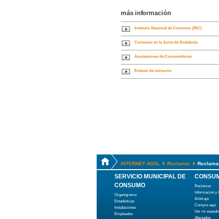
más información
Instituto Nacional de Consumo (INC)
Consumo en la Junta de Andalucía
Asociaciones de Consumidores
Enlaces de consumo
INTERNET ADSL
Reclamar
Reclamar
SERVICIO MUNICIPAL DE
CONSUM
CONSUMO
Reclamar
Información y
Organigrama
Arbitraje
Estadísticas
Compre aquí
Instalaciones
Ver mi expedi
Empleados
Afectados