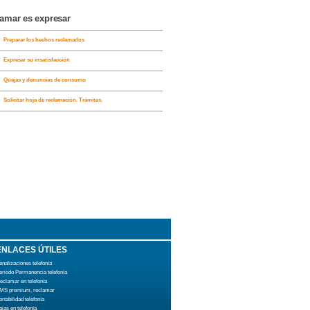
lamar es expresar
Preparar los hechos reclamados
Expresar su insatisfacción
Quejas y denuncias de consumo
Solicitar hoja de reclamación. Trámites.
ENLACES ÚTILES
enalizaciones telefonía
eriodo Permanencia telefonía
eclamar en telefonía
MS premium, reclamar
ortabilidad telefonía
ajas en telefonía