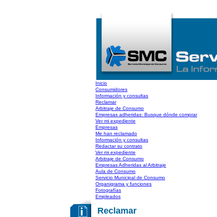
Inicio
Consumidores
Información y consultas
Reclamar
Arbitraje de Consumo
Empresas adheridas: Busque dónde comprar
Ver mi expediente
Empresas
Me han reclamado
Información y consultas
Redactar su contrato
Ver mi expediente
Arbitraje de Consumo
Empresas Adheridas al Arbitraje
Aula de Consumo
Servicio Municipal de Consumo
Organigrama y funciones
Fotografías
Empleados
Reclamar