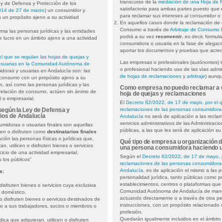
transcurso de la
mediación de una Hoja de 
ey de Defensa y Protección de los
satisfactorio para ambas partes puesto que
014 de 27 de marzo
) un consumidor y
para reclamar sus intereses al consumidor o 
 un propósito ajeno a su actividad
En aquellos casos donde la reclamación de c
Consumo a través de
Arbitraje de Consumo
l
a las personas jurídicas y las entidades
podrá a su vez
reconvenir
, es decir, formul
e lucro en un ámbito ajeno a una actividad
consumidora o usuaria en la fase de alegac
aportar los documentos y pruebas que acred
l que se regulan las hojas de quejas y
Las empresas o profesionales (autónomos) 
usuarias en la Comunidad Autónoma de
o profesional haciendo uso de las vías admini
doras y usuarias en Andalucía son: las
de hojas de reclamaciones
y
arbitraje
) aunq
 consumo con un propósito ajeno a su
ón, así como las personas jurídicas y las
Como empresa no puedo reclamar a u
 relación de consumo, actúen sin ánimo de
hoja de quejas y reclamaciones
al o empresarial.
El
Decreto 82/2022, de 17 de mayo, por el q
reclamaciones de las personas consumidora
 según la Ley de Defensa y
ios de Andalucía
Andalucía
no será de aplicación a las reclam
servicios administrativos de las Administraci
midoras o usuarias finales son aquellas
públicas, a las que les será de aplicación su
icen o disfruten como
destinatarios finales
ción las personas físicas o jurídicas que,
Qué tipo de empresa u organización 
an, utilicen o disfruten bienes o servicios
una persona consumidora haciendo us
rcicio de una actividad empresarial,
Según el
Decreto 82/2022, de 17 de mayo, p
s los públicos"
reclamaciones de las personas consumidora
Andalucía
, es de aplicación el mismo a las pe
s:
personalidad jurídica, tanto públicas como 
establecimientos, centros o plataformas que 
disfruten bienes o servicios cuya exclusiva
Comunidad Autónoma de Andalucía de manera
o doméstico.
actuando directamente o a través de otra 
o disfruten bienes o servicios destinados de
instrucciones, con un propósito relacionado 
ro a sus trabajadores, socios o miembros o
profesión.
Quedarán igualmente incluidos en el ámbito
dica que adquieran, utilicen o disfruten