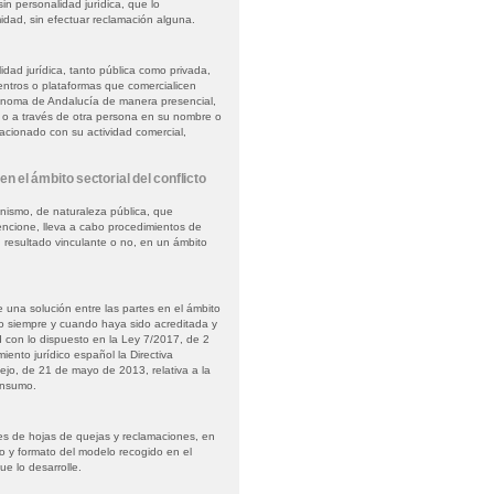
 sin personalidad jurídica, que lo
idad, sin efectuar reclamación alguna.
lidad jurídica, tanto pública como privada,
entros o plataformas que comercialicen
ónoma de Andalucía de manera presencial,
e o a través de otra persona en su nombre o
lacionado con su actividad comercial,
en el ámbito sectorial del conflicto
anismo, de naturaleza pública, que
cione, lleva a cabo procedimientos de
n resultado vinculante o no, en un ámbito
 una solución entre las partes en el ámbito
umo siempre y cuando haya sido acreditada y
 con lo dispuesto en la Ley 7/2017, de 2
ento jurídico español la Directiva
jo, de 21 de mayo de 2013, relativa a la
consumo.
s de hojas de quejas y reclamaciones, en
do y formato del modelo recogido en el
e lo desarrolle.