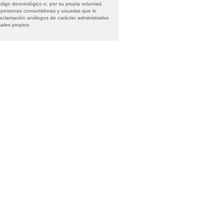
́digo deontológico o, por su propia voluntad,
as personas consumidoras y usuarias que lo
eclamación análogos de carácter administrativo
nales propios.