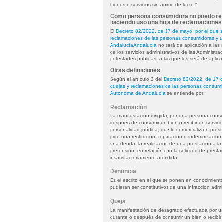
bienes o servicios sin ánimo de lucro."
Como persona consumidora no puedo rec
haciendo uso una hoja de reclamaciones 
El
Decreto 82/2022, de 17 de mayo, por el que s
reclamaciones de las personas consumidoras y 
AndalucíaAndalucía
no será de aplicación a las 
de los servicios administrativos de las Administra
potestades públicas, a las que les será de aplica
Otras definiciones
Según el artículo 3 del
Decreto 82/2022, de 17 d
quejas y reclamaciones de las personas consum
Autónoma de Andalucía
se entiende por:
Reclamación
La manifestación dirigida, por una persona cons
después de consumir un bien o recibir un servicio,
personalidad jurídica, que lo comercializa o pres
pide una restitución, reparación o indemnización,
una deuda, la realización de una prestación a la
pretensión, en relación con la solicitud de prest
insatisfactoriamente atendida.
Denuncia
Es el escrito en el que se ponen en conocimient
pudieran ser constitutivos de una infracción adm
Queja
La manifestación de desagrado efectuada por u
durante o después de consumir un bien o recibir u