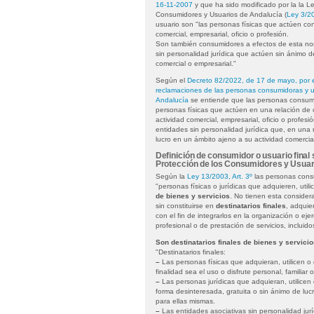
16-11-2007
y que ha sido modificado por la la L
Consumidores y Usuarios de Andalucía (
Ley 3/2
usuario son "las personas físicas que actúen con
comercial, empresarial, oficio o profesión.
Son también consumidores a efectos de esta norm
sin personalidad jurídica que actúen sin ánimo d
comercial o empresarial."
Según el
Decreto 82/2022, de 17 de mayo, por e
reclamaciones de las personas consumidoras y 
Andalucía
se entiende que las personas consumi
personas físicas que actúen en una relación de
actividad comercial, empresarial, oficio o profesi
entidades sin personalidad jurídica que, en una
lucro en un ámbito ajeno a su actividad comerci
Definición de consumidor o usuario final
Protección de los Consumidores y Usuar
Según la
Ley 13/2003, Art. 3º
las personas consu
"personas físicas o jurídicas que adquieren, util
de bienes y servicios
. No tienen esta considera
sin constituirse en
destinatarios finales
, adquier
con el fin de integrarlos en la organización o eje
profesional o de prestación de servicios, incluido
Son destinatarios finales de bienes y servicio
"Destinatarios finales:
–
Las personas físicas que adquieran, utilicen o 
finalidad sea el uso o disfrute personal, familiar 
–
Las personas jurídicas que adquieran, utilicen 
forma desinteresada, gratuita o sin ánimo de luc
para ellas mismas.
–
Las entidades asociativas sin personalidad jurí