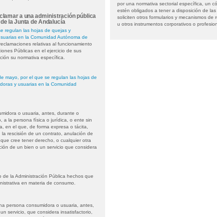
por una normativa sectorial específica, un co
estén obligados a tener a disposición de l
lamar a una administración pública
soliciten otros formularios y mecanismos de r
de la Junta de Andalucía
u otros instrumentos corporativos o profesio
e regulan las hojas de quejas y
usuarias en la Comunidad Autónoma de
reclamaciones relativas al funcionamiento
ciones Públicas en el ejercicio de sus
ción su normativa específica.
e mayo, por el que se regulan las hojas de
idoras y usuarias en la Comunidad
umidora o usuaria, antes, durante o
 a la persona física o jurídica, o ente sin
ta, en el que, de forma expresa o tácita,
 la rescisión de un contrato, anulación de
 que cree tener derecho, o cualquier otra
ación de un bien o un servicio que considera
o de la Administración Pública hechos que
inistrativa en materia de consumo.
na persona consumidora o usuaria, antes,
n servicio, que considera insatisfactorio,