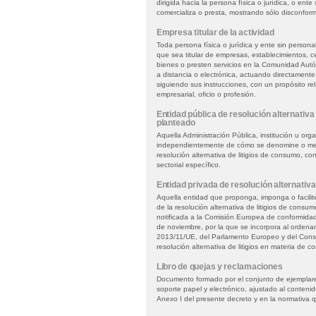
dirigida hacia la persona física o jurídica, o ente
comercializa o presta, mostrando sólo disconform
Empresa titular de la actividad
Toda persona física o jurídica y ente sin persona
que sea titular de empresas, establecimientos, c
bienes o presten servicios en la Comunidad Aut
a distancia o electrónica, actuando directament
siguiendo sus instrucciones, con un propósito re
empresarial, oficio o profesión.
Entidad pública de resolución alternativa 
planteado
Aquella Administración Pública, institución u org
independientemente de cómo se denomine o men
resolución alternativa de litigios de consumo, co
sectorial específico.
Entidad privada de resolución alternativa
Aquella entidad que proponga, imponga o facilite
de la resolución alternativa de litigios de cons
notificada a la Comisión Europea de conformidad
de noviembre, por la que se incorpora al ordenami
2013/11/UE, del Parlamento Europeo y del Conse
resolución alternativa de litigios en materia de 
Libro de quejas y reclamaciones
Documento formado por el conjunto de ejemplare
soporte papel y electrónico, ajustado al conteni
Anexo I del presente decreto y en la normativa qu