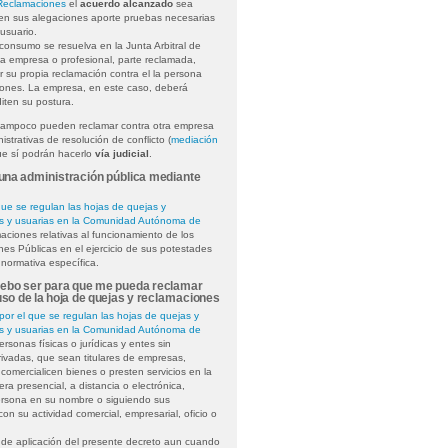
Reclamaciones
el
acuerdo alcanzado
sea
 en sus alegaciones aporte pruebas necesarias
usuario.
onsumo se resuelva en la Junta Arbitral de
a empresa o profesional, parte reclamada,
ar su propia reclamación contra el la persona
iones. La empresa, en este caso, deberá
iten su postura.
tampoco pueden reclamar contra otra empresa
strativas de resolución de conflicto (
mediación
ue sí podrán hacerlo
vía judicial
.
na administración pública mediante
ue se regulan las hojas de quejas y
s y usuarias en la Comunidad Autónoma de
aciones relativas al funcionamiento de los
ones Públicas en el ejercicio de sus potestades
 normativa específica.
debo ser para que me pueda reclamar
o de la hoja de quejas y reclamaciones
or el que se regulan las hojas de quejas y
s y usuarias en la Comunidad Autónoma de
rsonas físicas o jurídicas y entes sin
privadas, que sean titulares de empresas,
comercialicen bienes o presten servicios en la
 presencial, a distancia o electrónica,
persona en su nombre o siguiendo sus
con su actividad comercial, empresarial, oficio o
 de aplicación del presente decreto aun cuando