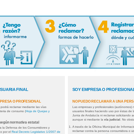
SUARIA FINAL
SOY EMPRESA O PROFESIONA
PRESA O PROFESIONAL
NO PUEDO RECLAMAR A UNA PERS
podrá reclamar mediante las vías
Las empresas y profesionales (autónomos) 
ateria de consumo (
Hoja de Quejas y
usuarios finales haciendo uso por éstas de l
Junta de Andalucía ni reclamar solicitando ar
aunque si mediante la
vía judicial
. No obst
 según normativa estatal
A través de la Oficina Municipal de Informa
a la Defensa de los Consumidores y
reclamar contra la persona consumidora o usu
do por el
Real Decreto Legislativo 1/2007 de