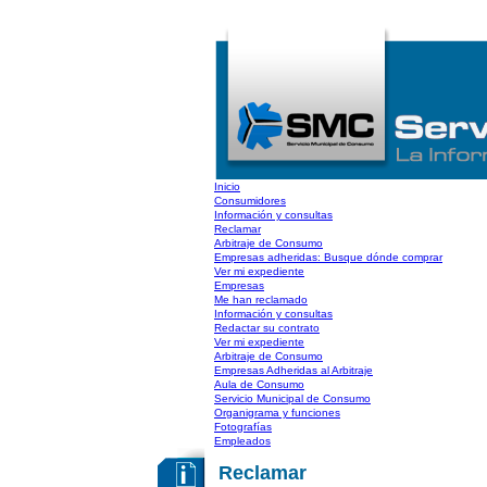
Inicio
Consumidores
Información y consultas
Reclamar
Arbitraje de Consumo
Empresas adheridas: Busque dónde comprar
Ver mi expediente
Empresas
Me han reclamado
Información y consultas
Redactar su contrato
Ver mi expediente
Arbitraje de Consumo
Empresas Adheridas al Arbitraje
Aula de Consumo
Servicio Municipal de Consumo
Organigrama y funciones
Fotografías
Empleados
Reclamar