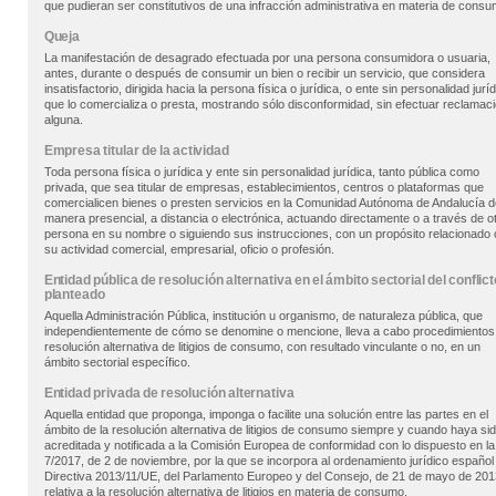
que pudieran ser constitutivos de una infracción administrativa en materia de consu
Queja
La manifestación de desagrado efectuada por una persona consumidora o usuaria,
antes, durante o después de consumir un bien o recibir un servicio, que considera
insatisfactorio, dirigida hacia la persona física o jurídica, o ente sin personalidad juríd
que lo comercializa o presta, mostrando sólo disconformidad, sin efectuar reclamac
alguna.
Empresa titular de la actividad
Toda persona física o jurídica y ente sin personalidad jurídica, tanto pública como
privada, que sea titular de empresas, establecimientos, centros o plataformas que
comercialicen bienes o presten servicios en la Comunidad Autónoma de Andalucía d
manera presencial, a distancia o electrónica, actuando directamente o a través de o
persona en su nombre o siguiendo sus instrucciones, con un propósito relacionado
su actividad comercial, empresarial, oficio o profesión.
Entidad pública de resolución alternativa en el ámbito sectorial del conflict
planteado
Aquella Administración Pública, institución u organismo, de naturaleza pública, que
independientemente de cómo se denomine o mencione, lleva a cabo procedimientos
resolución alternativa de litigios de consumo, con resultado vinculante o no, en un
ámbito sectorial específico.
Entidad privada de resolución alternativa
Aquella entidad que proponga, imponga o facilite una solución entre las partes en el
ámbito de la resolución alternativa de litigios de consumo siempre y cuando haya si
acreditada y notificada a la Comisión Europea de conformidad con lo dispuesto en l
7/2017, de 2 de noviembre, por la que se incorpora al ordenamiento jurídico español 
Directiva 2013/11/UE, del Parlamento Europeo y del Consejo, de 21 de mayo de 201
relativa a la resolución alternativa de litigios en materia de consumo.