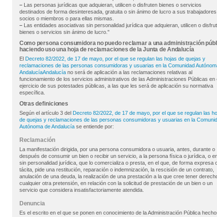
–
Las personas jurídicas que adquieran, utilicen o disfruten bienes o servicios
destinados de forma desinteresada, gratuita o sin ánimo de lucro a sus trabajadores
socios o miembros o para ellas mismas.
–
Las entidades asociativas sin personalidad jurídica que adquieran, utilicen o disfru
bienes o servicios sin ánimo de lucro."
Como persona consumidora no puedo reclamar a una administración públ
haciendo uso una hoja de reclamaciones de la Junta de Andalucía
El
Decreto 82/2022, de 17 de mayo, por el que se regulan las hojas de quejas y
reclamaciones de las personas consumidoras y usuarias en la Comunidad Autónom
AndalucíaAndalucía
no será de aplicación a las reclamaciones relativas al
funcionamiento de los servicios administrativos de las Administraciones Públicas en 
ejercicio de sus potestades públicas, a las que les será de aplicación su normativa
específica.
Otras definiciones
Según el artículo 3 del
Decreto 82/2022, de 17 de mayo, por el que se regulan las ho
de quejas y reclamaciones de las personas consumidoras y usuarias en la Comuni
Autónoma de Andalucía
se entiende por:
Reclamación
La manifestación dirigida, por una persona consumidora o usuaria, antes, durante o
después de consumir un bien o recibir un servicio, a la persona física o jurídica, o e
sin personalidad jurídica, que lo comercializa o presta, en el que, de forma expresa 
tácita, pide una restitución, reparación o indemnización, la rescisión de un contrato,
anulación de una deuda, la realización de una prestación a la que cree tener derech
cualquier otra pretensión, en relación con la solicitud de prestación de un bien o un
servicio que considera insatisfactoriamente atendida.
Denuncia
Es el escrito en el que se ponen en conocimiento de la Administración Pública hecho