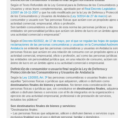
Definición de consumidor o usuario final según normativa estatal
Según el Texto Refundido de la Ley General para la Defensa de los Consumidores y
Usuarios y otras leyes complementarias, aprobado por el
Real Decreto Legislativo
1/2007 de 16-11-2007
y que ha sido modificado por la la Ley de Defensa y Protecci
de los Consumidores y Usuarios de Andalucía (
Ley 3/2014 de 27 de marzo
) un
consumidor y usuario son "las personas físicas que actúen con un propósito ajeno 
actividad comercial, empresarial, oficio o profesión.
Son también consumidores a efectos de esta norma las personas jurídicas y las
entidades sin personalidad jurídica que actúen sin ánimo de lucro en un ámbito ajeno
una actividad comercial o empresarial."
Según el
Decreto 82/2022, de 17 de mayo, por el que se regulan las hojas de quejas
reclamaciones de las personas consumidoras y usuarias en la Comunidad Autónom
Andalucía
se entiende que las personas consumidoras y usuarias en Andalucía son:
personas físicas que actúen en una relación de consumo con un propósito ajeno a 
actividad comercial, empresarial, oficio o profesión, así como las personas jurídicas
las entidades sin personalidad jurídica que, en una relación de consumo, actúen sin
ánimo de lucro en un ámbito ajeno a su actividad comercial o empresarial.
Definición de consumidor o usuario final según la Ley de Defensa y
Protección de los Consumidores y Usuarios de Andalucía
Según la
Ley 13/2003, Art. 3º
las personas consumidoras o usuarias finales son
aquellas "personas físicas o jurídicas que adquieren, utilicen o disfruten como
destinatarios finales de bienes y servicios
. No tienen esta consideración las
personas físicas o jurídicas que, sin constituirse en
destinatarios finales
, adquiera
utilicen o disfruten bienes o servicios con el fin de integrarlos en la organización o
ejercicio de una actividad empresarial, profesional o de prestación de servicios,
incluidos los públicos"
Son destinatarios finales de bienes y servicios:
"Destinatarios finales:
–
Las personas físicas que adquieran, utilicen o disfruten bienes o servicios cuya
exclusiva finalidad sea el uso o disfrute personal, familiar o doméstico.