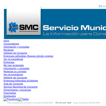
Su
Inicio
Consumidores
Información y consultas
Reclamar
Arbitraje de Consumo
Empresas adheridas: Busque dónde comprar
Ver mi expediente
Empresas
Me han reclamado
Información y consultas
Redactar su contrato
Ver mi expediente
Arbitraje de Consumo
Empresas Adheridas al Arbitraje
Aula de Consumo
Servicio Municipal de Consumo
Organigrama y funciones
Fotografías
Empleados
Escrito por raad
Última actualización el Martes, 21 de Junio de 2022 09:50
Lunes, 25 de Marzo de 2013 00:00