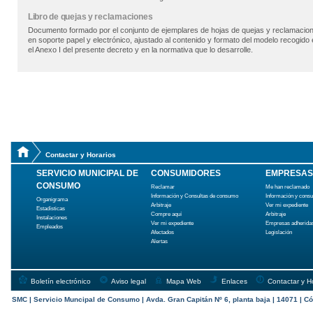
Libro de quejas y reclamaciones
Documento formado por el conjunto de ejemplares de hojas de quejas y reclamacio
en soporte papel y electrónico, ajustado al contenido y formato del modelo recogido 
el Anexo I del presente decreto y en la normativa que lo desarrolle.
Contactar y Horarios
SERVICIO MUNICIPAL DE
CONSUMIDORES
EMPRESAS
CONSUMO
Reclamar
Me han reclamado
Información y Consultas de consumo
Información y cons
Organigrama
Arbitraje
Ver mi expediente
Estadísticas
Compre aquí
Arbitraje
Instalaciones
Ver mi expediente
Empresas adherida
Empleados
Afectados
Legislación
Alertas
Boletín electrónico
Aviso legal
Mapa Web
Enlaces
Contactar y H
SMC | Servicio Muncipal de Consumo | Avda. Gran Capitán Nº 6, planta baja | 14071 | Có