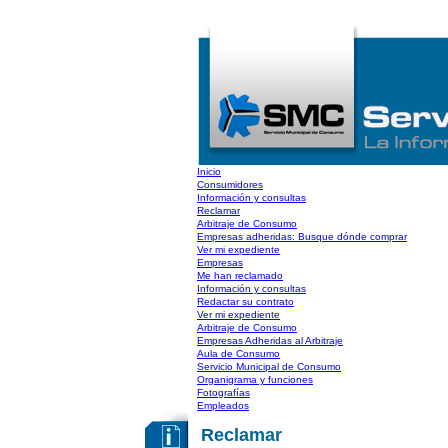
Inicio
Consumidores
Información y consultas
Reclamar
Arbitraje de Consumo
Empresas adheridas: Busque dónde comprar
Ver mi expediente
Empresas
Me han reclamado
Información y consultas
Redactar su contrato
Ver mi expediente
Arbitraje de Consumo
Empresas Adheridas al Arbitraje
Aula de Consumo
Servicio Municipal de Consumo
Organigrama y funciones
Fotografías
Empleados
Reclamar