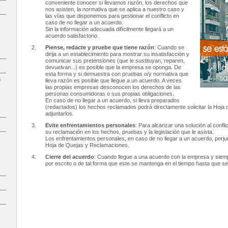
conveniente conocer si llevamos razón, los derechos que
nos asisten, la normativa que se aplica a nuestro caso y
las vías que disponemos para gestionar el conflicto en
caso de no llegar a un acuerdo.
Sin la información adecuada difícilmente llegará a un
acuerdo satisfactorio.
Piense, redacte y pruebe que tiene razón
: Cuando se
dirija a un establecimiento para mostrar su insatisfacción y
comunicar sus pretensiones (que le sustituyan, reparen,
devuelvan...) es posible que la empresa se oponga. De
esta forma y si demuestra con pruebas o/y normativa que
s
lleva razón es posible que llegue a un acuerdo. A veces
las propias empresas desconocen los derechos de las
personas consumidoras o sus propias obligaciones.
En caso de no llegar a un acuerdo, si lleva preparados
(redactados) los hechos reclamados podrá directamente solicitar la Hoj
adjuntarlos.
Evite enfrentamientos personales
: Para alcanzar una solución al confl
su reclamación en los hechos, pruebas y la legislación que le asista.
Los enfrentamientos personales, en caso de no llegar a un acuerdo, perju
Hoja de Quejas y Reclamaciones.
Cierre del acuerdo
: Cuando llegue a una acuerdo con la empresa y siemp
por escrito o de tal forma que este se mantenga en el tiempo hasta que se 