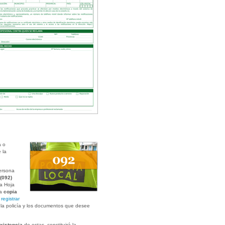
a o
 la
ersona
(092)
la Hoja
na
copia
a
registrar
e la policía y los documentos que desee
existencia
de estas, constituirá la