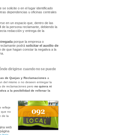
 se solicite o en el lugar identificado
 otras dependencias u oficinas centrales
arse en un espacio que, dentro de las
d
de la persona reclamante, debiendo la
ecta redacción y entrega de la
ntregada
porque la empresa o
a reclamante podrá
solicitar el auxilio de
fin de que hagan constar la negativa a la
ma.
nde dirigirse cuando no se puede
Hojas de Quejas y Reclamaciones
a
an del mismo o no deseen entregar la
ja de reclamaciones pero
no quiera ni
tiva a la posibilidad de rellenar la
 refleje
, que no
e de la
gina web
 página