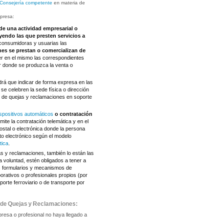
 Consejería competente
en materia de
mpresa:
de una actividad empresarial o
uyendo las que presten servicios a
 consumidoras y usuarias las
nes se prestan o comercializan de
er en el mismo las correspondientes
ar donde se produzca la venta o
drá que indicar de forma expresa en las
e celebren la sede física o dirección
as de quejas y reclamaciones en soporte
ispositivos automáticos
o contratación
mite la contratación telemática y en el
postal o electrónica donde la persona
to electrónico según el modelo
tica
.
s y reclamaciones, también lo están las
a voluntad, estén obligados a tener a
os formularios y mecanismos de
orativos o profesionales propios (por
orte ferroviario o de transporte por
a de Quejas y Reclamaciones:
presa o profesional no haya llegado a