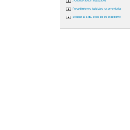
¿Cuándo acudir al juzgado?
Procedimientos judiciales recomendados
Solicitar al SMC copia de su expediente