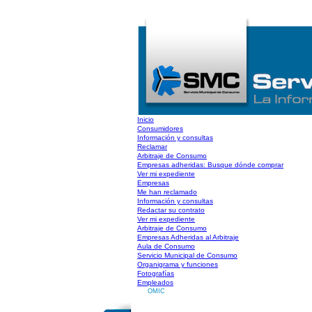
Inicio
Consumidores
Información y consultas
Reclamar
Arbitraje de Consumo
Empresas adheridas: Busque dónde comprar
Ver mi expediente
Empresas
Me han reclamado
Información y consultas
Redactar su contrato
Ver mi expediente
Arbitraje de Consumo
Empresas Adheridas al Arbitraje
Aula de Consumo
Servicio Municipal de Consumo
Organigrama y funciones
Fotografías
Empleados
OMIC