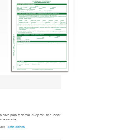
ía sirve para reclamar, quejarse, denunciar
o o servcio.
nlace:
definiciones
.