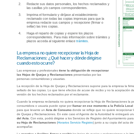
Redacte sus datos personales, los hechos reclamados y
las casillas y/o campos correspondientes.
Imprima el formulario y diríjase al establecimiento
reclamado con todas las copias impresas para que la
empresa redacte sus campos y recepcione (firmar o
sellar) las tres copias.
Haga el reparto de copias y espere los plazos
correspondientes. Para más información sobre trámites y
plazos acceda al siguiente enlace
trámites
.
La empresa no quiere recepcionar la Hoja de
Reclamaciones: ¿Qué hacer y dónde dirigirse
cuando esto ocurre?
Las empresas y profesionales
tiene la obligación de recepcionar
las Hojas de Quejas y Reclamaciones
presentadas por las
personas consumidoras y usuarias.
La recepción de la Hoja de Quejas y Reclamaciones supone para la empresa la firm
sellado de las copias. Lo que tiene efectos de acuse de recibo y no la aceptación de
versión de los hechos reclamados por el reclamante.
Cuando la empresa reclamada no quiera recepcionar la Hoja de Reclamaciones la p
consumidora o usuaria puede optar por
llamar en ese momento a la Policía Local 
para que levante un
Acta de Consumo
donde se refleje que no quiere recepcionar 
de Quejas y Reclamaciones. En este caso el Agente de la Autoridad le entregará u
del Acta
. Con esta, podrá dirigirse a los Servicios de Registro del Ayuntamiento par
su Hoja de Reclamaciones
(
Horarios Servicio Registro
) junto a su copia del acta d
acompañar.
La
negativa a facilitar, firmar o recibir
las hojas de quejas y reclamaciones o la
in