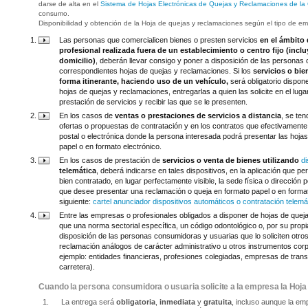
darse de alta en el
Sistema de Hojas Electrónicas de Quejas y Reclamaciones de la
consumo.
Disponibilidad y obtención de la Hoja de quejas y reclamaciones según el tipo de e
Las personas que comercialicen bienes o presten servicios
en el ámbito 
profesional realizada fuera de un establecimiento o centro fijo (incl
domicilio)
, deberán llevar consigo y poner a disposición de las personas
correspondientes hojas de quejas y reclamaciones. Si los
servicios o bie
forma itinerante, haciendo uso de un vehículo,
será obligatorio dispon
hojas de quejas y reclamaciones, entregarlas a quien las solicite en el lug
prestación de servicios y recibir las que se le presenten.
En los casos de
ventas o prestaciones de servicios a distancia
, se ten
ofertas o propuestas de contratación y en los contratos que efectivamente s
postal o electrónica donde la persona interesada podrá presentar las hoj
papel o en formato electrónico.
En los casos de prestación de
servicios o venta de bienes utilizando
d
telemática
, deberá indicarse en tales dispositivos, en la aplicación que per
bien contratado, en lugar perfectamente visible, la sede física o dirección 
que desee presentar una reclamación o queja en formato papel o en forma
siguiente:
cartel anunciador dispositivos automáticos o contratación telemá
Entre las empresas o profesionales obligados a disponer de hojas de queja
que una norma sectorial específica, un código odontológico o, por su propi
disposición de las personas consumidoras y usuarias que lo soliciten otr
reclamación análogos de carácter administrativo u otros instrumentos corp
ejemplo: entidades financieras, profesiones colegiadas, empresas de transp
carretera).
Cuando la persona consumidora o usuaria solicite a la empresa la Hoj
La entrega será
obligatoria
,
inmediata
y
gratuita
, incluso aunque la em