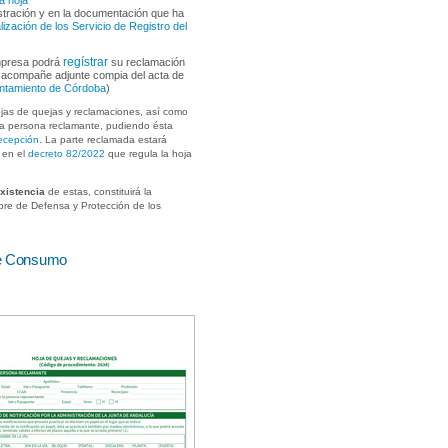
a hoja
stración y en la documentación que ha
lización de los Servicio de Registro del
regístrar
empresa podrá
su reclamación
e acompañe adjunte compia del acta de
yuntamiento de Córdoba
)
ojas de quejas y reclamaciones, así como
e la persona reclamante, pudiendo ésta
ecepción
. La parte reclamada estará
s en el
decreto 82/2022
que regula la hoja
existencia
de estas, constituirá la
bre de Defensa y Protección de los
de Consumo