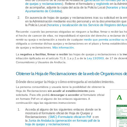
web de consumo de la Junta de Andalucía (
generación en formato pdf de l
de quejas y reclamaciones
). Rellene el formulario y
regístrelo
en la Admini
de acompañar, adjunte la copia del acta de la Policía Local (
horarios y loca
Ayuntamiento de Córdoba
).
En ausencia de hojas de quejas y reclamaciones tras su solicitud en la 
en la Administración mediante escrito personal y en la documentación qu
la Policía Local (
horarios y localización de los Servicio de Registro del A
Recuerde: cuando las personas obigadas se nieguen a facilitar, firmar o recibir las h
el hecho de carecer de ellas, no imposibilitará el ejercicio del derecho a reclamar d
remitir su queja o reclamación a través de cualquier
medio que permita acreditar su r
obligada a contestar dichas quejas y reclamaciones en el plazo y forma establecido
de quejas y reclamaciones.
Más información
.
La
negativa a facilitar, firmar o recibir
las hojas de quejas y reclamaciones o la
in
infracción tipificada en el artículo 71.8. 1.a y 2.a de la
Ley 13/2003
, de 17 de diciem
Consumidores y Usuarios de Andlucía.
Obtener la Hoja de Reclamaciones de la web de Organismos 
Dónde descargar la Hoja y cómo entregarla al establecimiento.
La persona consumidora y usuaria tiene la posibilidad de obtener la
Hoja de Reclamaciones
sin acudir al establecimiento
para
solicitarla. Para ello podrá
descargar o acceder
al formulario oficial
en formato Pdf en el alguno de los enlaces siguientes. A
continuación siga las siguientes instrucciones:
Acceda al alguno de los siguientes enlaces donde se le
mostrará el formulario oficial de Hoja de Quejas y
Reclamaciones:
(SMC) Formulario oficial en Pdf
o en
la
Junta de Andalucía (generación en formato pdf de la
hoja de quejas y reclamaciones)