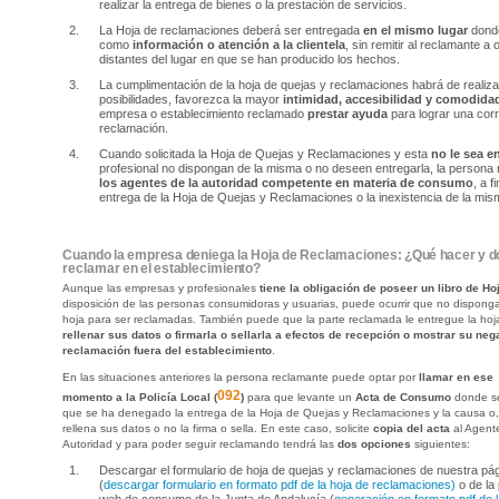
realizar la entrega de bienes o la prestación de servicios.
La Hoja de reclamaciones deberá ser entregada
en el mismo lugar
donde
como
información o atención a la clientela
, sin remitir al reclamante a
distantes del lugar en que se han producido los hechos.
La cumplimentación de la hoja de quejas y reclamaciones habrá de realiz
posibilidades, favorezca la mayor
intimidad, accesibilidad y comodida
empresa o establecimiento reclamado
prestar ayuda
para lograr una corr
reclamación.
Cuando solicitada la Hoja de Quejas y Reclamaciones y esta
no le sea e
profesional no dispongan de la misma o no deseen entregarla, la person
los agentes de la autoridad competente en materia de consumo
, a 
entrega de la Hoja de Quejas y Reclamaciones o la inexistencia de la mis
Cuando la empresa deniega la Hoja de Reclamaciones: ¿Qué hacer y dó
reclamar en el establecimiento?
Aunque las empresas y profesionales
tiene la obligación de poseer un libro de 
disposición de las personas consumidoras y usuarias, puede ocurrir que no dispong
hoja para ser reclamadas. También puede que la parte reclamada le entregue la ho
rellenar sus datos o firmarla o sellarla a efectos de recepción o mostrar su nega
reclamación fuera del establecimiento
.
En las situaciones anteriores la persona reclamante puede optar por
llamar en ese
092
momento a la Policía Local (
)
para que levante un
Acta de Consumo
donde se
que se ha denegado la entrega de la Hoja de Quejas y Reclamaciones y la causa o
rellena sus datos o no la firma o sella. En este caso, solicite
copia del acta
al Agent
Autoridad y para poder seguir reclamando tendrá las
dos opciones
siguientes:
Descargar el formulario de hoja de quejas y reclamaciones de nuestra pá
(
descargar formulario en formato pdf de la hoja de reclamaciones)
o de la