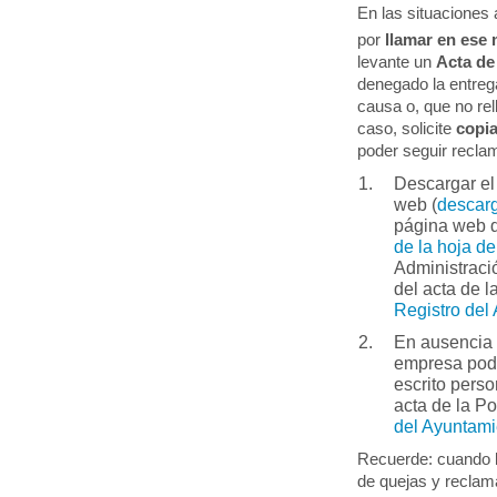
En las situaciones
por
llamar en ese 
levante un
Acta d
denegado la entreg
causa o, que no rel
caso, solicite
copia
poder seguir recla
Descargar el
web (
descarg
página web d
de la hoja d
Administraci
del acta de l
Registro del
En ausencia 
empresa po
escrito pers
acta de la Po
del Ayuntam
Recuerde: cuando la
de quejas y reclama