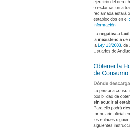
ejercicio del derec
o reclamación a tr
reclamada estará 
establecidos en el
información
.
La
negativa a facil
la
inexistencia
de e
la
Ley 13/2003
, de
Usuarios de Andluc
Obtener la H
de Consumo
Dónde descargar
La persona consumi
posibilidad de obt
sin acudir al esta
Para ello podrá
des
formulario oficial 
los enlaces siguien
siguientes instrucc