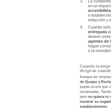
La cumplimen
en un espaci
accesibilid
o establecim
redacción y 
Cuando solic
entregada
po
deseen entre
agentes de 
hagan consta
o la inexiste
Cuando la empre
dirigirse cuand
Aunque las empres
de Quejas y Recl
puede ocurrir que 
reclamadas. Tambié
pero
no quiera ni r
mostrar su negativ
establecimiento
.