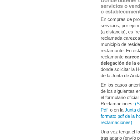
Dónde obtener u
servicios o ven
o establecimien
En compras de prod
servicios, por ejemp
(a distancia), es f
reclamada carezca 
municipio de resid
reclamante. En est
reclamante
carece
delegación de la 
donde solicitar la 
de la Junta de Anda
En los casos anter
de los siguientes 
el formulario ofici
Reclamaciones:
(S
Pdf
o en la
Junta d
formato pdf de la h
reclamaciones)
Una vez tenga el fo
trasladarlo (envío 