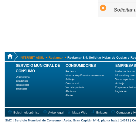
Solicitar
INTERNET ADSL
Reclamar
Reclamar 3.4: Solicitar Hojas de Quejas y R
SERVICIO MUNICIPAL DE
CONSUMIDORES
EMPRESAS
CONSUMO
Reclamar
Me han reclamado
Información y Consultas de consumo
Información y cons
Organigrama
Arbitraje
Ver mi expediente
Estadísticas
Compre aquí
Arbitraje
Instalaciones
Ver mi expediente
Empresas adherida
Empleados
Afectados
Legislación
Alertas
Boletín electrónico
Aviso legal
Mapa Web
Enlaces
Contactar y H
SMC | Servicio Muncipal de Consumo | Avda. Gran Capitán Nº 6, planta baja | 14071 | Có