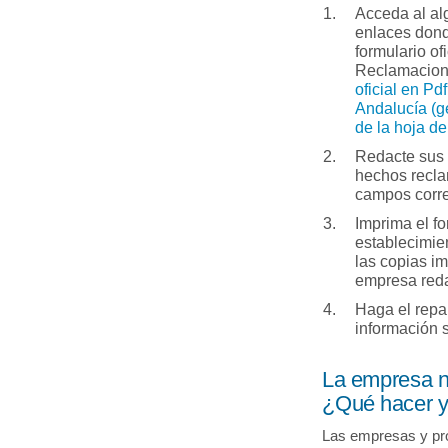
Acceda al al
enlaces dond
formulario of
Reclamacio
oficial en Pdf
Andalucía (g
de la hoja d
Redacte sus 
hechos recla
campos corr
Imprima el fo
establecimie
las copias i
empresa redac
Haga el repa
información 
La empresa n
¿Qué hacer y 
Las empresas y pr