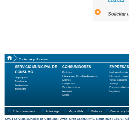
82/2022
Solicitar
Contactar y Horarios
SERVICIO MUNICIPAL DE
CONSUMIDORES
EMPRESAS
CONSUMO
Reclamar
Me han reclamado
Información y Consultas de consumo
Información y cons
Organigrama
Arbitraje
Ver mi expediente
Estadísticas
Compre aquí
Arbitraje
Instalaciones
Ver mi expediente
Empresas adherida
Empleados
Afectados
Legislación
Alertas
Boletín electrónico
Aviso legal
Mapa Web
Enlaces
Contactar y H
SMC | Servicio Muncipal de Consumo | Avda. Gran Capitán Nº 6, planta baja | 14071 | Có