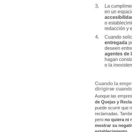
La cumplimen
en un espaci
accesibilid
o establecim
redacción y 
Cuando solic
entregada
po
deseen entre
agentes de 
hagan consta
o la inexiste
Cuando la empre
dirigirse cuand
Aunque las empres
de Quejas y Recl
puede ocurrir que 
reclamadas. Tambié
pero
no quiera ni r
mostrar su negativ
establecimiento
.