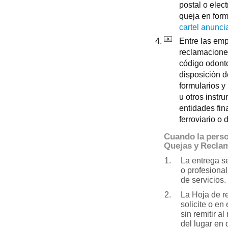
postal o elec
queja en form
cartel anunci
Entre las emp
reclamaciones
código odonto
disposición d
formularios 
u otros instr
entidades fin
ferroviario o 
Cuando la perso
Quejas y Recla
La entrega s
o profesional
de servicios.
La Hoja de r
solicite o en
sin remitir a
del lugar en