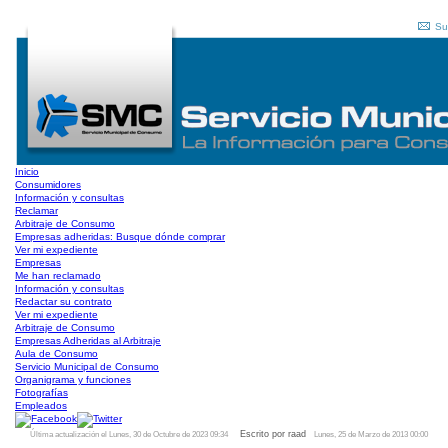
Su
Inicio
Consumidores
Información y consultas
Reclamar
Arbitraje de Consumo
Empresas adheridas: Busque dónde comprar
Ver mi expediente
Empresas
Me han reclamado
Información y consultas
Redactar su contrato
Ver mi expediente
Arbitraje de Consumo
Empresas Adheridas al Arbitraje
Aula de Consumo
Servicio Municipal de Consumo
Organigrama y funciones
Fotografías
Empleados
Escrito por raad
Última actualización el Lunes, 30 de Octubre de 2023 09:34
Lunes, 25 de Marzo de 2013 00:00