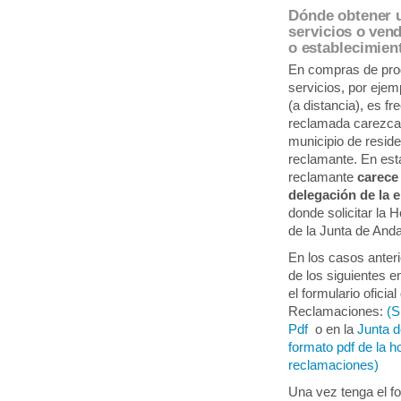
Dónde obtener u
servicios o ven
o establecimien
En compras de prod
servicios, por ejemp
(a distancia), es f
reclamada carezca 
municipio de resid
reclamante. En est
reclamante
carece
delegación de la 
donde solicitar la 
de la Junta de Anda
En los casos anter
de los siguientes 
el formulario ofici
Reclamaciones:
(S
Pdf
o en la
Junta d
formato pdf de la h
reclamaciones)
Una vez tenga el fo