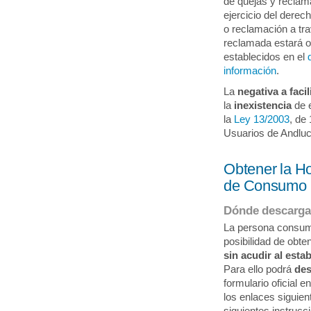
de quejas y reclama
ejercicio del derec
o reclamación a tr
reclamada estará 
establecidos en el
información
.
La
negativa a facil
la
inexistencia
de e
la
Ley 13/2003
, de
Usuarios de Andluc
Obtener la H
de Consumo
Dónde descargar
La persona consumi
posibilidad de obt
sin acudir al esta
Para ello podrá
des
formulario oficial 
los enlaces siguien