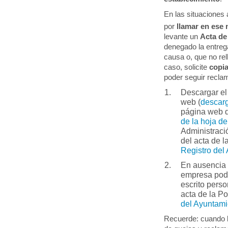
En las situaciones
por
llamar en ese 
levante un
Acta d
denegado la entreg
causa o, que no rel
caso, solicite
copia
poder seguir recla
Descargar el
web (
descarg
página web d
de la hoja d
Administraci
del acta de l
Registro del
En ausencia 
empresa po
escrito pers
acta de la Po
del Ayuntam
Recuerde: cuando la