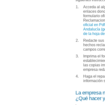
siguientes instrucc
Acceda al al
enlaces dond
formulario of
Reclamacio
oficial en Pdf
Andalucía (g
de la hoja d
Redacte sus 
hechos recla
campos corr
Imprima el fo
establecimie
las copias i
empresa redac
Haga el repa
información 
La empresa n
¿Qué hacer y 