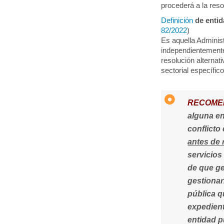
procederá a la reso
Definición
de entid
82/2022
)
Es aquella Administ
independientement
resolución alternat
sectorial específico
RECOME
alguna en
conflicto
antes de 
servicios
de que g
gestionar
pública q
expedient
entidad p