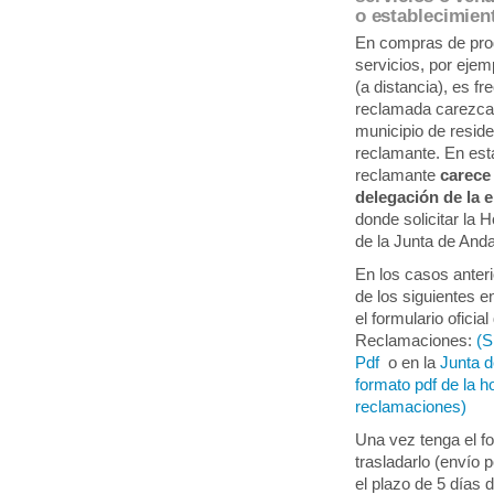
o establecimien
En compras de prod
servicios, por ejemp
(a distancia), es f
reclamada carezca 
municipio de resid
reclamante. En est
reclamante
carece
delegación de la 
donde solicitar la 
de la Junta de Anda
En los casos anter
de los siguientes 
el formulario ofici
Reclamaciones:
(S
Pdf
o en la
Junta d
formato pdf de la h
reclamaciones)
Una vez tenga el fo
trasladarlo (envío 
el plazo de 5 días 