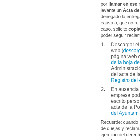
por
llamar en ese 
levante un
Acta d
denegado la entreg
causa o, que no rel
caso, solicite
copia
poder seguir recla
Descargar el
web (
descarg
página web d
de la hoja d
Administraci
del acta de l
Registro del
En ausencia 
empresa po
escrito pers
acta de la Po
del Ayuntam
Recuerde: cuando la
de quejas y reclama
ejercicio del derec