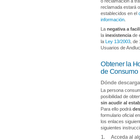
o reclamación a tr
reclamada estará 
establecidos en el
información
.
La
negativa a facil
la
inexistencia
de e
la
Ley 13/2003
, de
Usuarios de Andluc
Obtener la H
de Consumo
Dónde descargar
La persona consumi
posibilidad de obt
sin acudir al esta
Para ello podrá
des
formulario oficial 
los enlaces siguien
siguientes instrucc
Acceda al al