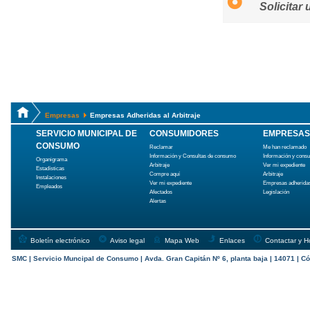
Solicitar
Empresas
Empresas Adheridas al Arbitraje
SERVICIO MUNICIPAL DE
CONSUMIDORES
EMPRESAS
CONSUMO
Reclamar
Me han reclamado
Información y Consultas de consumo
Información y cons
Organigrama
Arbitraje
Ver mi expediente
Estadísticas
Compre aquí
Arbitraje
Instalaciones
Ver mi expediente
Empresas adherida
Empleados
Afectados
Legislación
Alertas
Boletín electrónico
Aviso legal
Mapa Web
Enlaces
Contactar y H
SMC | Servicio Muncipal de Consumo | Avda. Gran Capitán Nº 6, planta baja | 14071 | Có