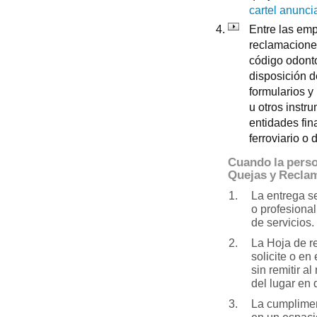
cartel anunci
Entre las emp
reclamaciones
código odonto
disposición d
formularios 
u otros instr
entidades fin
ferroviario o 
Cuando la perso
Quejas y Recla
La entrega s
o profesional
de servicios.
La Hoja de r
solicite o en
sin remitir a
del lugar en
La cumplimen