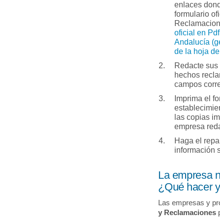
enlaces dond
formulario of
Reclamacio
oficial en Pdf
Andalucía (g
de la hoja d
Redacte sus 
hechos recla
campos corr
Imprima el fo
establecimie
las copias i
empresa redac
Haga el repa
información 
La empresa n
¿Qué hacer y 
Las empresas y pr
y Reclamaciones
p