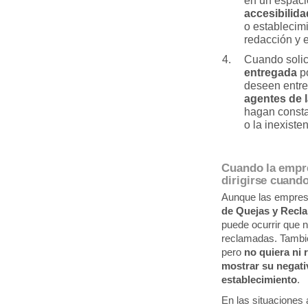
en un espaci
accesibilid
o establecim
redacción y 
Cuando solic
entregada
po
deseen entre
agentes de 
hagan consta
o la inexiste
Cuando la empre
dirigirse cuand
Aunque las empres
de Quejas y Recl
puede ocurrir que 
reclamadas. Tambié
pero
no quiera ni r
mostrar su negativ
establecimiento
.
En las situaciones