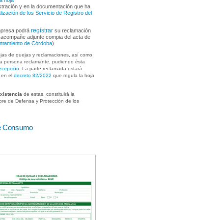
a hoja
stración y en la documentación que ha
lización de los Servicio de Registro del
regístrar
empresa podrá
su reclamación
e acompañe adjunte compia del acta de
yuntamiento de Córdoba
)
ojas de quejas y reclamaciones, así como
e la persona reclamante, pudiendo ésta
ecepción
. La parte reclamada estará
s en el
decreto 82/2022
que regula la hoja
existencia
de estas, constituirá la
bre de Defensa y Protección de los
de Consumo