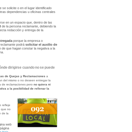
 se solicite o en el lugar identificado
 otras dependencias u oficinas centrales
arse en un espacio que, dentro de las
d
de la persona reclamante, debiendo la
ecta redacción y entrega de la
ntregada
porque la empresa o
a reclamante podrá
solicitar el auxilio de
fin de que hagan constar la negativa a la
ma.
nde dirigirse cuando no se puede
Hojas de Quejas y Reclamaciones
a
an del mismo o no deseen entregar la
ja de reclamaciones pero
no quiera ni
tiva a la posibilidad de rellenar la
 refleje
, que no
e de la
gina web
 página