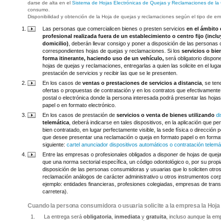
darse de alta en el
Sistema de Hojas Electrónicas de Quejas y Reclamaciones de la
consumo.
Disponibilidad y obtención de la Hoja de quejas y reclamaciones según el tipo de e
Las personas que comercialicen bienes o presten servicios
en el ámbito 
profesional realizada fuera de un establecimiento o centro fijo (incl
domicilio)
, deberán llevar consigo y poner a disposición de las personas
correspondientes hojas de quejas y reclamaciones. Si los
servicios o bie
forma itinerante, haciendo uso de un vehículo,
será obligatorio dispon
hojas de quejas y reclamaciones, entregarlas a quien las solicite en el lug
prestación de servicios y recibir las que se le presenten.
En los casos de
ventas o prestaciones de servicios a distancia
, se ten
ofertas o propuestas de contratación y en los contratos que efectivamente s
postal o electrónica donde la persona interesada podrá presentar las hoj
papel o en formato electrónico.
En los casos de prestación de
servicios o venta de bienes utilizando
d
telemática
, deberá indicarse en tales dispositivos, en la aplicación que per
bien contratado, en lugar perfectamente visible, la sede física o dirección 
que desee presentar una reclamación o queja en formato papel o en forma
siguiente:
cartel anunciador dispositivos automáticos o contratación telemá
Entre las empresas o profesionales obligados a disponer de hojas de queja
que una norma sectorial específica, un código odontológico o, por su propi
disposición de las personas consumidoras y usuarias que lo soliciten otr
reclamación análogos de carácter administrativo u otros instrumentos corp
ejemplo: entidades financieras, profesiones colegiadas, empresas de transp
carretera).
Cuando la persona consumidora o usuaria solicite a la empresa la Hoj
La entrega será
obligatoria
,
inmediata
y
gratuita
, incluso aunque la em