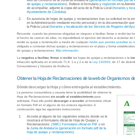
web de consumo de la Junta de Andalucía (
generación en formato pdf de l
de quejas y reclamaciones
). Rellene el formulario y
regístrelo
en la Admini
de acompañar, adjunte la copia del acta de la Policía Local (
horarios y loca
Ayuntamiento de Córdoba
).
En ausencia de hojas de quejas y reclamaciones tras su solicitud en la 
en la Administración mediante escrito personal y en la documentación qu
la Policía Local (
horarios y localización de los Servicio de Registro del A
Recuerde: cuando las personas obigadas se nieguen a facilitar, firmar o recibir las h
el hecho de carecer de ellas, no imposibilitará el ejercicio del derecho a reclamar d
remitir su queja o reclamación a través de cualquier
medio que permita acreditar su r
obligada a contestar dichas quejas y reclamaciones en el plazo y forma establecido
de quejas y reclamaciones.
Más información
.
La
negativa a facilitar, firmar o recibir
las hojas de quejas y reclamaciones o la
in
infracción tipificada en el artículo 71.8. 1.a y 2.a de la
Ley 13/2003
, de 17 de diciem
Consumidores y Usuarios de Andlucía.
Obtener la Hoja de Reclamaciones de la web de Organismos 
Dónde descargar la Hoja y cómo entregarla al establecimiento.
La persona consumidora y usuaria tiene la posibilidad de obtener la
Hoja de Reclamaciones
sin acudir al establecimiento
para
solicitarla. Para ello podrá
descargar o acceder
al formulario oficial
en formato Pdf en el alguno de los enlaces siguientes. A
continuación siga las siguientes instrucciones:
Acceda al alguno de los siguientes enlaces donde se le
mostrará el formulario oficial de Hoja de Quejas y
Reclamaciones:
(SMC) Formulario oficial en Pdf
o en
la
Junta de Andalucía (generación en formato pdf de la
hoja de quejas y reclamaciones)