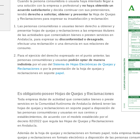
Cuando la persona consumidora o usuaria haya intentado llegar a
una solución con la empresa o profesional y
no haya
obtenido un
acuerdo satisfactorio
y decida continuar con sus pretensiones,
tendrá
derecho a solicitar, obtener y presentar la
Hoja de Quejas
y Reclamaciones para expresar su insatisfacción y reclamación:
Las personas consumidoras o usuarias tienen derecho a obtener y
presentar hojas de quejas y reclamaciones a las empresas titulares
de las actividades que comercialicen bienes o presten servicios en
Andalucía, para expresar su
disconformidad o desagrado
,
efectuar una reclamación o una denuncia en sus relaciones de
consumo.
Para el ejercicio del derecho expresado en el punto anterior, las
personas consumidoras y usuarias
podrán optar de manera
indistinta
por el uso del
Sistema de Hojas Electrónicas de Quejas y
Reclamaciones
o por la presentación de la hoja de quejas y
reclamaciones en soporte
papel
.
Es obligatorio poseer Hojas de Quejas y Reclamaciones
Toda empresa titular de actividad que comercialice bienes o preste
servicios en la Comunidad Autónoma de Andalucía deberá tener las
hojas de quejas y reclamaciones en soporte papel a disposición de
las personas consumidoras y usuarias en sus centros y
establecimientos, de acuerdo con el modelo establecido por el
decreto 82/2022 que regula las Hojas de Quejas y Reclamaciones
en Andalucía.
Además de la hoja de quejas y reclamaciones en formato papel, toda empresa titular 
quejas y reclamaciones en formato electrónico a disposición de las personas consumi