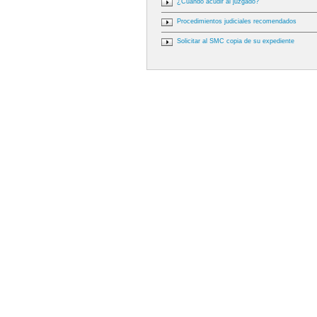
¿Cuándo acudir al juzgado?
Procedimientos judiciales recomendados
Solicitar al SMC copia de su expediente