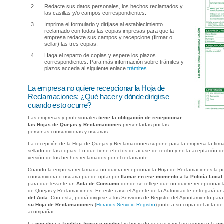
Redacte sus datos personales, los hechos reclamados y
las casillas y/o campos correspondientes.
Imprima el formulario y diríjase al establecimiento
reclamado con todas las copias impresas para que la
empresa redacte sus campos y recepcione (firmar o
sellar) las tres copias.
Haga el reparto de copias y espere los plazos
correspondientes. Para más información sobre trámites y
plazos acceda al siguiente enlace
trámites
.
La empresa no quiere recepcionar la Hoja de
Reclamaciones: ¿Qué hacer y dónde dirigirse
cuando esto ocurre?
Las empresas y profesionales
tiene la obligación de recepcionar
las Hojas de Quejas y Reclamaciones
presentadas por las
personas consumidoras y usuarias.
La recepción de la Hoja de Quejas y Reclamaciones supone para la empresa la firm
sellado de las copias. Lo que tiene efectos de acuse de recibo y no la aceptación de
versión de los hechos reclamados por el reclamante.
Cuando la empresa reclamada no quiera recepcionar la Hoja de Reclamaciones la p
consumidora o usuaria puede optar por
llamar en ese momento a la Policía Local 
para que levante un
Acta de Consumo
donde se refleje que no quiere recepcionar 
de Quejas y Reclamaciones. En este caso el Agente de la Autoridad le entregará u
del Acta
. Con esta, podrá dirigirse a los Servicios de Registro del Ayuntamiento par
su Hoja de Reclamaciones
(
Horarios Servicio Registro
) junto a su copia del acta d
acompañar.
La
negativa a facilitar, firmar o recibir
las hojas de quejas y reclamaciones o la
in