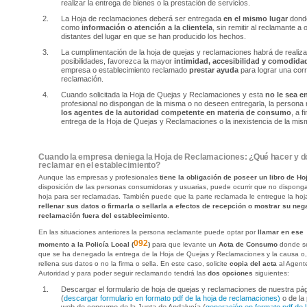
realizar la entrega de bienes o la prestación de servicios.
La Hoja de reclamaciones deberá ser entregada
en el mismo lugar
donde
como
información o atención a la clientela
, sin remitir al reclamante a
distantes del lugar en que se han producido los hechos.
La cumplimentación de la hoja de quejas y reclamaciones habrá de realiz
posibilidades, favorezca la mayor
intimidad, accesibilidad y comodida
empresa o establecimiento reclamado
prestar ayuda
para lograr una corr
reclamación.
Cuando solicitada la Hoja de Quejas y Reclamaciones y esta
no le sea e
profesional no dispongan de la misma o no deseen entregarla, la person
los agentes de la autoridad competente en materia de consumo
, a 
entrega de la Hoja de Quejas y Reclamaciones o la inexistencia de la mis
Cuando la empresa deniega la Hoja de Reclamaciones: ¿Qué hacer y dó
reclamar en el establecimiento?
Aunque las empresas y profesionales
tiene la obligación de poseer un libro de 
disposición de las personas consumidoras y usuarias, puede ocurrir que no dispong
hoja para ser reclamadas. También puede que la parte reclamada le entregue la ho
rellenar sus datos o firmarla o sellarla a efectos de recepción o mostrar su nega
reclamación fuera del establecimiento
.
En las situaciones anteriores la persona reclamante puede optar por
llamar en ese
092
momento a la Policía Local (
)
para que levante un
Acta de Consumo
donde se
que se ha denegado la entrega de la Hoja de Quejas y Reclamaciones y la causa o
rellena sus datos o no la firma o sella. En este caso, solicite
copia del acta
al Agent
Autoridad y para poder seguir reclamando tendrá las
dos opciones
siguientes:
Descargar el formulario de hoja de quejas y reclamaciones de nuestra pá
(
descargar formulario en formato pdf de la hoja de reclamaciones)
o de la