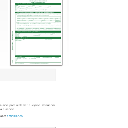
ía sirve para reclamar, quejarse, denunciar
o o servcio.
nlace:
definiciones
.