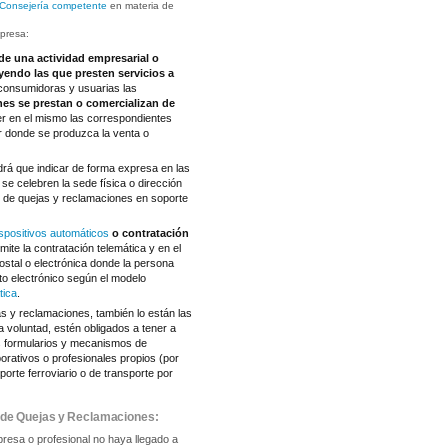
 Consejería competente
en materia de
mpresa:
de una actividad empresarial o
uyendo las que presten servicios a
 consumidoras y usuarias las
nes se prestan o comercializan de
er en el mismo las correspondientes
ar donde se produzca la venta o
drá que indicar de forma expresa en las
e celebren la sede física o dirección
as de quejas y reclamaciones en soporte
ispositivos automáticos
o contratación
mite la contratación telemática y en el
postal o electrónica donde la persona
to electrónico según el modelo
tica
.
s y reclamaciones, también lo están las
a voluntad, estén obligados a tener a
os formularios y mecanismos de
orativos o profesionales propios (por
orte ferroviario o de transporte por
a de Quejas y Reclamaciones:
presa o profesional no haya llegado a