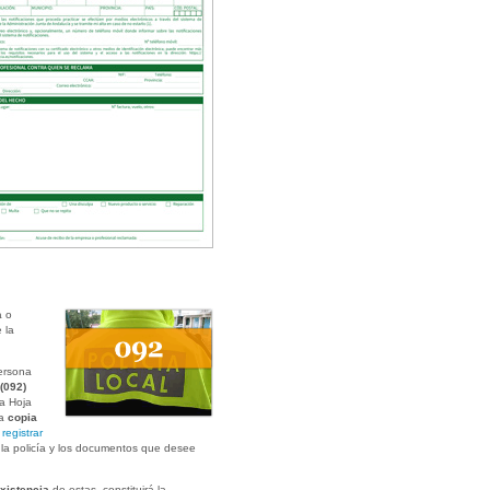
a o
 la
ersona
(092)
la Hoja
na
copia
a
registrar
e la policía y los documentos que desee
existencia
de estas, constituirá la