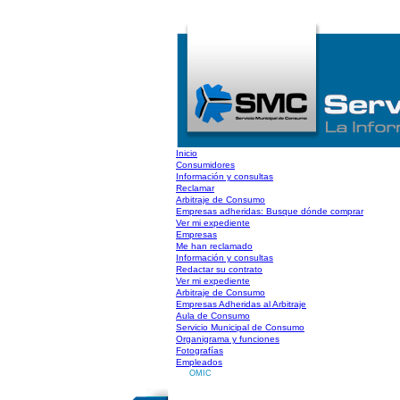
Inicio
Consumidores
Información y consultas
Reclamar
Arbitraje de Consumo
Empresas adheridas: Busque dónde comprar
Ver mi expediente
Empresas
Me han reclamado
Información y consultas
Redactar su contrato
Ver mi expediente
Arbitraje de Consumo
Empresas Adheridas al Arbitraje
Aula de Consumo
Servicio Municipal de Consumo
Organigrama y funciones
Fotografías
Empleados
OMIC