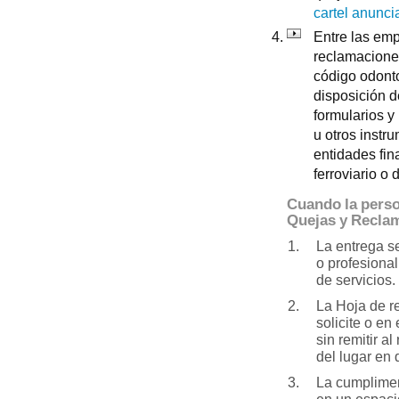
cartel anunci
Entre las emp
reclamaciones
código odonto
disposición d
formularios 
u otros instr
entidades fin
ferroviario o 
Cuando la perso
Quejas y Recla
La entrega s
o profesional
de servicios.
La Hoja de r
solicite o en
sin remitir a
del lugar en
La cumplimen