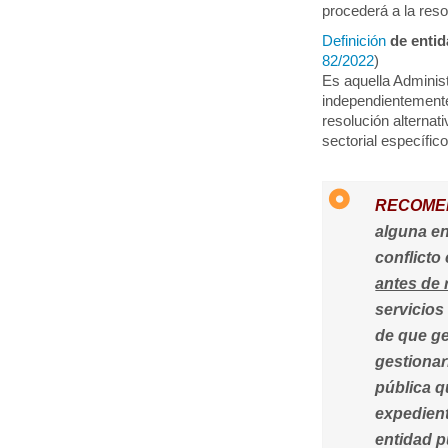
procederá a la reso
Definición
de entid
82/2022
)
Es aquella Administ
independientement
resolución alternat
sectorial específico
RECOME
alguna en
conflicto
antes de 
servicios
de que g
gestionar
pública q
expedient
entidad p