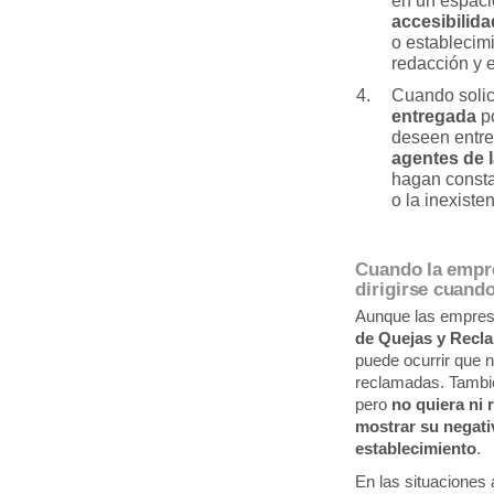
en un espaci
accesibilid
o establecim
redacción y 
Cuando solic
entregada
po
deseen entre
agentes de 
hagan consta
o la inexiste
Cuando la empre
dirigirse cuand
Aunque las empres
de Quejas y Recl
puede ocurrir que 
reclamadas. Tambié
pero
no quiera ni r
mostrar su negativ
establecimiento
.
En las situaciones