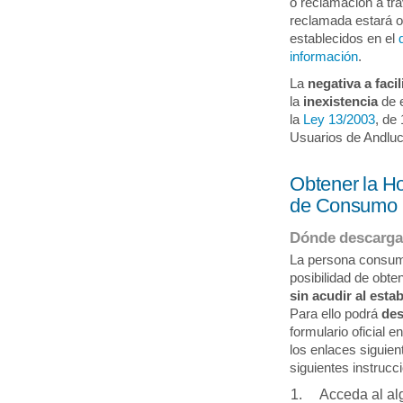
o reclamación a tr
reclamada estará 
establecidos en el
información
.
La
negativa a facil
la
inexistencia
de e
la
Ley 13/2003
, de
Usuarios de Andluc
Obtener la H
de Consumo
Dónde descargar
La persona consumi
posibilidad de obt
sin acudir al esta
Para ello podrá
des
formulario oficial 
los enlaces siguien
siguientes instrucc
Acceda al al