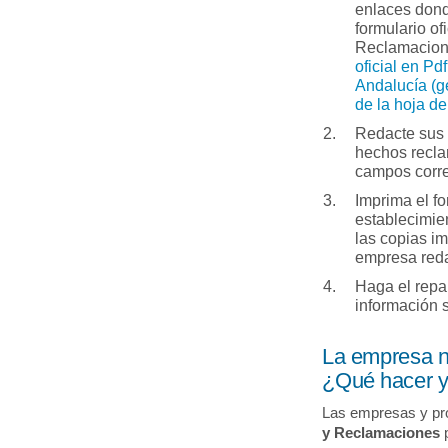
enlaces dond
formulario of
Reclamacio
oficial en Pdf
Andalucía (g
de la hoja d
Redacte sus 
hechos recla
campos corr
Imprima el fo
establecimie
las copias i
empresa redac
Haga el repa
información 
La empresa n
¿Qué hacer y 
Las empresas y pr
y Reclamaciones
p