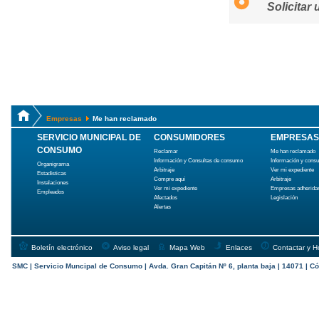
Solicitar
Empresas
Me han reclamado
SERVICIO MUNICIPAL DE
CONSUMIDORES
EMPRESAS
CONSUMO
Reclamar
Me han reclamado
Información y Consultas de consumo
Información y cons
Organigrama
Arbitraje
Ver mi expediente
Estadísticas
Compre aquí
Arbitraje
Instalaciones
Ver mi expediente
Empresas adherida
Empleados
Afectados
Legislación
Alertas
Boletín electrónico
Aviso legal
Mapa Web
Enlaces
Contactar y H
SMC | Servicio Muncipal de Consumo | Avda. Gran Capitán Nº 6, planta baja | 14071 | Có