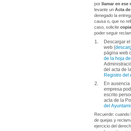
por
llamar en ese 
levante un
Acta d
denegado la entreg
causa o, que no rel
caso, solicite
copia
poder seguir recla
Descargar el
web (
descarg
página web d
de la hoja d
Administraci
del acta de l
Registro del
En ausencia 
empresa po
escrito pers
acta de la Po
del Ayuntam
Recuerde: cuando la
de quejas y reclama
ejercicio del derec