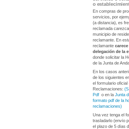
o establecimien
En compras de prod
servicios, por ejemp
(a distancia), es f
reclamada carezca 
municipio de resid
reclamante. En est
reclamante
carece
delegación de la 
donde solicitar la 
de la Junta de Anda
En los casos anter
de los siguientes 
el formulario ofici
Reclamaciones:
(S
Pdf
o en la
Junta d
formato pdf de la h
reclamaciones)
Una vez tenga el fo
trasladarlo (envío 
el plazo de 5 días 