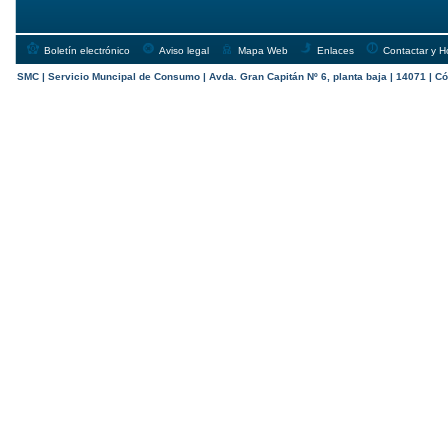
Boletín electrónico
Aviso legal
Mapa Web
Enlaces
Contactar y H
SMC | Servicio Muncipal de Consumo | Avda. Gran Capitán Nº 6, planta baja | 14071 | Có