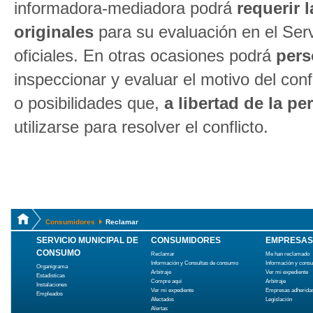
informadora-mediadora podrá
requerir 
originales
para su evaluación en el Serv
oficiales. En otras ocasiones podrá
pers
inspeccionar y evaluar el motivo del con
o posibilidades que,
a libertad de la 
utilizarse para resolver el conflicto.
Consumidores
Reclamar
SERVICIO MUNICIPAL DE
CONSUMIDORES
EMPRESAS
CONSUMO
Reclamar
Me han reclamado
Información y Consultas de consumo
Información y cons
Organigrama
Arbitraje
Ver mi expediente
Estadísticas
Compre aquí
Arbitraje
Instalaciones
Ver mi expediente
Empresas adherida
Empleados
Afectados
Legislación
Alertas