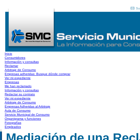
Su
Inicio
Consumidores
Información y consultas
Reclamar
Arbitraje de Consumo
Empresas adheridas: Busque dónde comprar
Ver mi expediente
Empresas
Me han reclamado
Información y consultas
Redactar su contrato
Ver mi expediente
Arbitraje de Consumo
Empresas Adheridas al Arbitraje
Aula de Consumo
Servicio Municipal de Consumo
Organigrama y funciones
Fotografías
Empleados
Mediación de una Rec