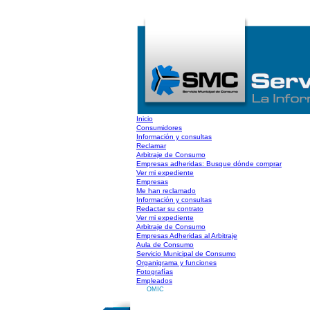
Inicio
Consumidores
Información y consultas
Reclamar
Arbitraje de Consumo
Empresas adheridas: Busque dónde comprar
Ver mi expediente
Empresas
Me han reclamado
Información y consultas
Redactar su contrato
Ver mi expediente
Arbitraje de Consumo
Empresas Adheridas al Arbitraje
Aula de Consumo
Servicio Municipal de Consumo
Organigrama y funciones
Fotografías
Empleados
OMIC