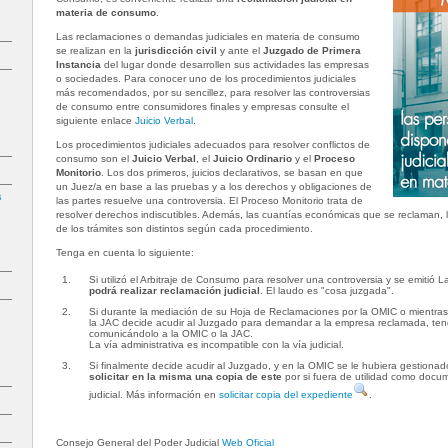
materia de consumo
.
Las reclamaciones o demandas judiciales en materia de consumo
se realizan en la
jurisdicción civil
y ante el
Juzgado de Primera
Instancia
del lugar donde desarrollen sus actividades las empresas
o sociedades. Para conocer uno de los procedimientos judiciales
más recomendados, por su sencillez, para resolver las controversias
de consumo entre consumidores finales y empresas consulte el
siguiente enlace
Juicio Verbal
.
Los procedimientos judiciales adecuados para resolver conflictos de
consumo son el
Juicio Verbal
, el
Juicio Ordinario
y el
Proceso
Monitorio
. Los dos primeros, juicios declarativos, se basan en que
un Juez/a en base a las pruebas y a los derechos y obligaciones de
s
las partes resuelve una controversia. El Proceso Monitorio trata de
resolver derechos indiscutibles. Además, las cuantías económicas que se reclaman, l
de los trámites son distintos según cada procedimiento.
Tenga en cuenta lo siguiente:
Si utilizó el Arbitraje de Consumo para resolver una controversia y se emitió 
podrá realizar reclamación judicial
. El laudo es "cosa juzgada".
Si durante la mediación de su Hoja de Reclamaciones por la OMIC o mientras 
la JAC decide acudir al Juzgado para demandar a la empresa reclamada, te
comunicándolo a la OMIC o la JAC.
La vía administrativa es incompatible con la vía judicial.
Si finalmente decide acudir al Juzgado, y en la OMIC se le hubiera gestion
solicitar en la misma una copia de este
por si fuera de utilidad como docu
judicial. Más información en
solicitar copia del expediente
.
Consejo General del Poder Judicial
Web Oficial