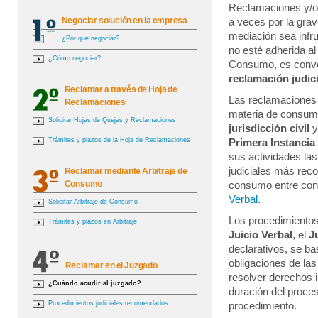
Reclamaciones y/o
Negociar solución en la empresa
a veces por la gra
mediación sea infr
¿Por qué negociar?
no esté adherida al
¿Cómo negociar?
Consumo, es conven
reclamación judic
Reclamar a través de Hoja de
Las reclamaciones 
Reclamaciones
materia de consumo
Solicitar Hojas de Quejas y Reclamaciones
jurisdicción civil
y
Trámites y plazos de la Hoja de Reclamaciones
Primera Instancia
sus actividades la
judiciales más reco
Reclamar mediante Arbitraje de
Consumo
consumo entre cons
Verbal
.
Solicitar Arbitraje de Consumo
Los procedimientos
Trámites y plazos en Arbitraje
Juicio Verbal
, el
J
declarativos, se b
obligaciones de las
Reclamar en el Juzgado
resolver derechos 
¿Cuándo acudir al juzgado?
duración del proces
Procedimientos judiciales recomendados
procedimiento.