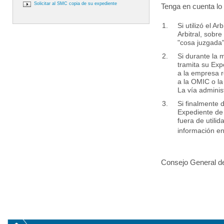
Solicitar al SMC copia de su expediente
Tenga en cuenta lo 
Si utilizó el 
Arbitral, sobr
"cosa juzgada"
Si durante la
tramita su Exp
a la empresa 
a la OMIC o la
La vía administ
Si finalmente 
Expediente de
fuera de utili
información e
Consejo General de