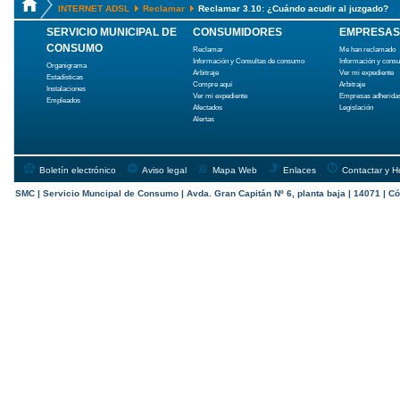
INTERNET ADSL
Reclamar
Reclamar 3.10: ¿Cuándo acudir al juzgado?
SERVICIO MUNICIPAL DE
CONSUMIDORES
EMPRESAS
CONSUMO
Reclamar
Me han reclamado
Información y Consultas de consumo
Información y cons
Organigrama
Arbitraje
Ver mi expediente
Estadísticas
Compre aquí
Arbitraje
Instalaciones
Ver mi expediente
Empresas adherida
Empleados
Afectados
Legislación
Alertas
Boletín electrónico
Aviso legal
Mapa Web
Enlaces
Contactar y H
SMC | Servicio Muncipal de Consumo | Avda. Gran Capitán Nº 6, planta baja | 14071 | Có