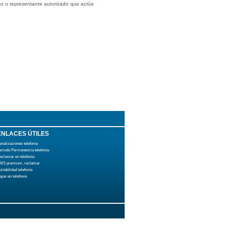
to o representante autorizado que actúe
ENLACES ÚTILES
enalizaciones telefonía
eriodo Permanencia telefonía
eclamar en telefonía
MS premium, reclamar
ortabilidad telefonía
ajas en telefonía