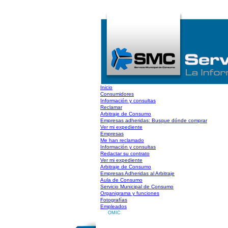
Inicio
Consumidores
Información y consultas
Reclamar
Arbitraje de Consumo
Empresas adheridas: Busque dónde comprar
Ver mi expediente
Empresas
Me han reclamado
Información y consultas
Redactar su contrato
Ver mi expediente
Arbitraje de Consumo
Empresas Adheridas al Arbitraje
Aula de Consumo
Servicio Municipal de Consumo
Organigrama y funciones
Fotografías
Empleados
OMIC