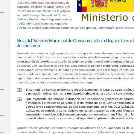
recomendados para reclamaciones de
consumo, es decir, el Juicio Verbal y el
Procedimiento Monitorio:
Ir a la página
web del
Consejo General del Poder
Judicial
. También en el siguiente enlace
podrá informarse sobre los requisitos
que ha de cumplir para solicitar asistencia jurídica gratuita:
Información sobre
Asisten
Nota del Servicio Municipal de Consumo sobre el lugar o fuero d
de consumo
Teniendo en cuenta la regla general que indica que la demanda será presentada en 
cuando el conflicto de consumo que ha de resolverse judicialmente tenga que ver 
s
contratación de servicios a través de páginas webs o mediante contratación ve
distancia), y en las mismas la empresa para contratar
utilice condiciones generale
demandante-consumidora ha de saber, y es conveniente que así lo haga constar en
casos donde la empresa matriz no resida en municipio de Córdoba, que es lo norma
lugar o fuero donde resolver judicialmente la controversia será donde resida la per
ocurra la prestación del servicio contratado puesto que:
Si contrató un servicio telefónica o electrónicamante, el lugar de celebración,
y prestación del servicio es la
residencia habitual
de la persona consumidora
Que existiendo contratación a distancia con condiciones generales de contra
noviembre, por el que se aprueba el texto refundido de la Ley General para 
y otras leyes complementarias, se cita concretamente en el Art. 90.2 (Cláusu
aplicable), se considera como abusiva en las contrataciones con condiciones 
consumidor a resolver judicialmente cualquier controversia en un Tribunal o J
domicilio del consumidor y usuario o al lugar del cumplimiento de la obligación
También es conveniente recordar que según los artículos 51 y 52 apartado 14 de la
Enjuiciamiento Civil, el Juzgado que ha de resolver un conflicto será el pertenecient