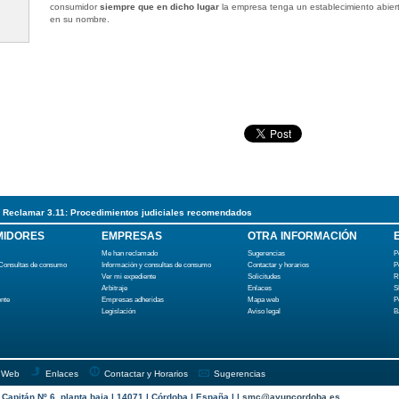
consumidor
siempre que en dicho lugar
la empresa tenga un establecimiento abier
en su nombre.
Reclamar 3.11: Procedimientos judiciales recomendados
IDORES
EMPRESAS
OTRA INFORMACIÓN
Me han reclamado
Sugerencias
P
 Consultas de consumo
Información y consultas de consumo
Contactar y horarios
P
Ver mi expediente
Solicitudes
R
Arbitraje
Enlaces
S
ente
Empresas adheridas
Mapa web
P
Legislación
Aviso legal
B
 Web
Enlaces
Contactar y Horarios
Sugerencias
apitán Nº 6, planta baja | 14071 | Córdoba | España | |
smc@ayuncordoba.es