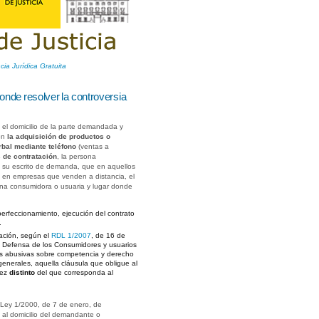
cia Jurídica Gratuita
onde resolver la controversia
el domicilio de la parte demandada y
con
la adquisición de productos o
rbal mediante teléfono
(ventas a
s de contratación
, la persona
 su escrito de demanda, que en aquellos
l en empresas que venden a distancia, el
sona consumidora o usuaria y lugar donde
 perfeccionamiento, ejecución del contrato
.
tación, según el
RDL 1/2007
, de 16 de
la Defensa de los Consumidores y usuarios
las abusivas sobre competencia y derecho
generales, aquella cláusula que obligue al
uez
distinto
del que corresponda al
.
 Ley 1/2000, de 7 de enero, de
e al domicilio del demandante o