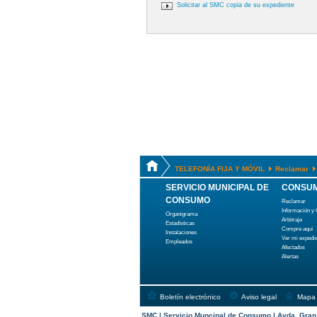
Solicitar al SMC copia de su expediente
TELEFONÍA FIJA Y MÓVIL
Reclamar
SERVICIO MUNICIPAL DE
CONSUM
CONSUMO
Reclamar
Información y
Organigrama
Arbitraje
Estadísticas
Compre aquí
Instalaciones
Ver mi expedi
Empleados
Afectados
Alertas
Boletín electrónico
Aviso legal
Mapa
SMC | Servicio Muncipal de Consumo | Avda. Gran C