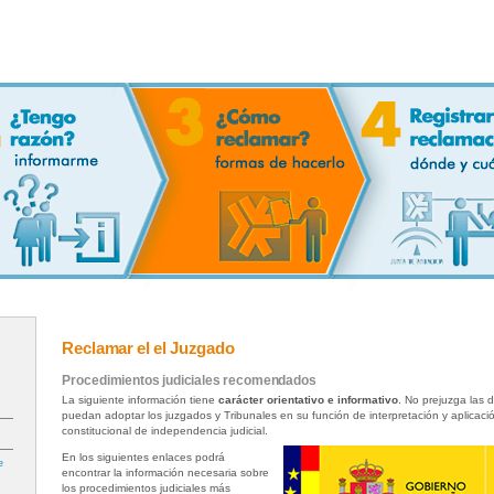
Reclamar el el Juzgado
Procedimientos judiciales recomendados
La siguiente información tiene
carácter orientativo e informativo
. No prejuzga las 
puedan adoptar los juzgados y Tribunales en su función de interpretación y aplicació
constitucional de independencia judicial.
En los siguientes enlaces podrá
e
encontrar la información necesaria sobre
los procedimientos judiciales más