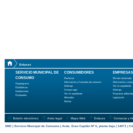
Enlaces
SERVICIO MUNICIPAL DE
CONSUMIDORES
EMPRESAS
CONSUMO
Reclamar
Me han reclamado
Información y Consultas de consumo
Información y cons
Organigrama
Arbitraje
Ver mi expediente
Estadísticas
Compre aquí
Arbitraje
Instalaciones
Ver mi expediente
Empresas adherida
Empleados
Afectados
Legislación
Alertas
Boletín electrónico
Aviso legal
Mapa Web
Enlaces
Contactar y H
SMC | Servicio Muncipal de Consumo | Avda. Gran Capitán Nº 6, planta baja | 14071 | Có