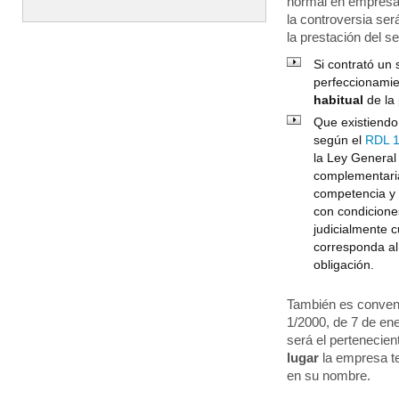
normal en empresas
la controversia se
la prestación del s
Si contrató un 
perfeccionamien
habitual
de la
Que existiendo
según el
RDL 1
la Ley General
complementaria
competencia y 
con condicione
judicialmente 
corresponda al 
obligación.
También es conveni
1/2000, de 7 de ene
será el pertenecie
lugar
la empresa te
en su nombre.