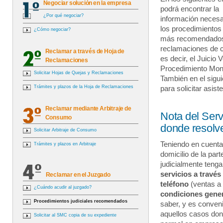
Negociar solución en la empresa
podrá encontrar la
¿Por qué negociar?
información necesa
los procedimientos 
¿Cómo negociar?
más recomendados
reclamaciones de
Reclamar a través de Hoja de
es decir, el Juicio V
Reclamaciones
Procedimiento Moni
Solicitar Hojas de Quejas y Reclamaciones
También en el sigui
Trámites y plazos de la Hoja de Reclamaciones
para solicitar asist
Reclamar mediante Arbitraje de
Nota del Serv
Consumo
donde resolv
Solicitar Arbitraje de Consumo
Teniendo en cuenta
Trámites y plazos en Arbitraje
domicilio de la pa
judicialmente teng
servicios a travé
Reclamar en el Juzgado
teléfono
(ventas a 
¿Cuándo acudir al juzgado?
condiciones gener
Procedimientos judiciales recomendados
saber, y es conven
aquellos casos don
Solicitar al SMC copia de su expediente