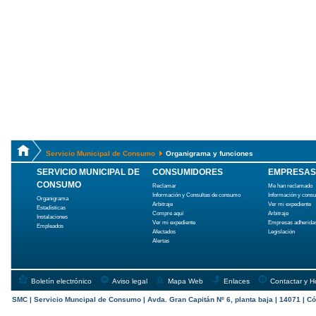
Servicio Municipal de Consumo
Organigrama y funciones
SERVICIO MUNICIPAL DE
CONSUMIDORES
EMPRESAS
CONSUMO
Reclamar
Me han reclamado
Información y Consultas de consumo
Información y cons
Organigrama
Arbitraje
Ver mi expediente
Estadísticas
Compre aquí
Arbitraje
Instalaciones
Ver mi expediente
Empresas adherida
Empleados
Afectados
Legislación
Alertas
Boletín electrónico
Aviso legal
Mapa Web
Enlaces
Contactar y H
SMC | Servicio Muncipal de Consumo | Avda. Gran Capitán Nº 6, planta baja | 14071 | Có