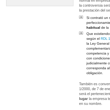
normal en empresas
la controversia se
la prestación del s
Si contrató un 
perfeccionamien
habitual
de la
Que existiendo
según el
RDL 1
la Ley General
complementaria
competencia y 
con condicione
judicialmente 
corresponda al 
obligación.
También es conveni
1/2000, de 7 de ene
será el pertenecie
lugar
la empresa te
en su nombre.