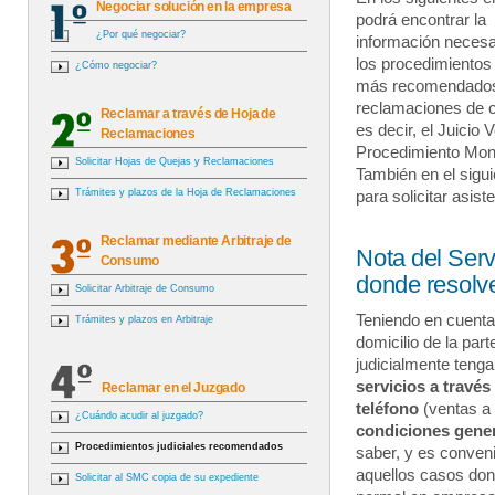
Negociar solución en la empresa
podrá encontrar la
¿Por qué negociar?
información necesa
los procedimientos 
¿Cómo negociar?
más recomendados
reclamaciones de
Reclamar a través de Hoja de
es decir, el Juicio V
Reclamaciones
Procedimiento Moni
Solicitar Hojas de Quejas y Reclamaciones
También en el sigui
Trámites y plazos de la Hoja de Reclamaciones
para solicitar asist
Reclamar mediante Arbitraje de
Nota del Serv
Consumo
donde resolv
Solicitar Arbitraje de Consumo
Teniendo en cuenta
Trámites y plazos en Arbitraje
domicilio de la pa
judicialmente teng
servicios a travé
Reclamar en el Juzgado
teléfono
(ventas a 
¿Cuándo acudir al juzgado?
condiciones gener
Procedimientos judiciales recomendados
saber, y es conven
aquellos casos don
Solicitar al SMC copia de su expediente