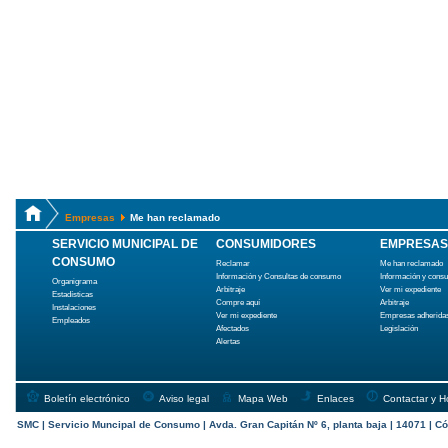
Empresas
Me han reclamado
SERVICIO MUNICIPAL DE
CONSUMIDORES
EMPRESAS
CONSUMO
Reclamar
Me han reclamado
Información y Consultas de consumo
Información y cons
Organigrama
Arbitraje
Ver mi expediente
Estadísticas
Compre aquí
Arbitraje
Instalaciones
Ver mi expediente
Empresas adherida
Empleados
Afectados
Legislación
Alertas
Boletín electrónico
Aviso legal
Mapa Web
Enlaces
Contactar y H
SMC | Servicio Muncipal de Consumo | Avda. Gran Capitán Nº 6, planta baja | 14071 | Có