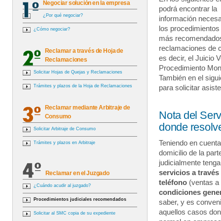
Negociar solución en la empresa
podrá encontrar la
¿Por qué negociar?
información necesa
los procedimientos 
¿Cómo negociar?
más recomendados
reclamaciones de
Reclamar a través de Hoja de
es decir, el Juicio V
Reclamaciones
Procedimiento Moni
Solicitar Hojas de Quejas y Reclamaciones
También en el sigui
Trámites y plazos de la Hoja de Reclamaciones
para solicitar asist
Reclamar mediante Arbitraje de
Nota del Serv
Consumo
donde resolv
Solicitar Arbitraje de Consumo
Teniendo en cuenta
Trámites y plazos en Arbitraje
domicilio de la pa
judicialmente teng
servicios a travé
Reclamar en el Juzgado
teléfono
(ventas a 
¿Cuándo acudir al juzgado?
condiciones gener
Procedimientos judiciales recomendados
saber, y es conven
aquellos casos don
Solicitar al SMC copia de su expediente