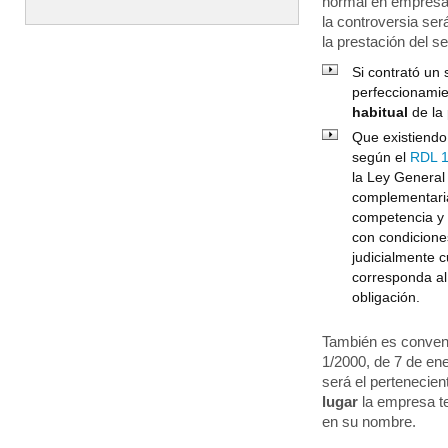
normal en empresas
la controversia se
la prestación del s
Si contrató un 
perfeccionamien
habitual
de la
Que existiendo
según el
RDL 1
la Ley General
complementaria
competencia y 
con condicione
judicialmente 
corresponda al 
obligación.
También es conveni
1/2000, de 7 de ene
será el pertenecie
lugar
la empresa te
en su nombre.