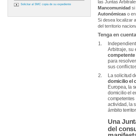
las Juntas Arbitral
Solicitar al SMC copia de su expediente
Mancomunidad
si
Autonómicas
o en
Si desea localizar a
del territorio nacio
Tenga en cuenta
Independiente
Arbitraje, s
competente
para resolve
sus conflicto
La solicitud d
domicilio el
Europea, la so
domicilio el e
competentes 
actividad, la s
ámbito territor
Una Junta
del consu
manifes