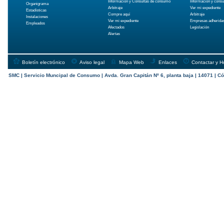
Información y Consultas de consumo
Información y cons
Organigrama
Arbitraje
Ver mi expediente
Estadísticas
Compre aquí
Arbitraje
Instalaciones
Ver mi expediente
Empresas adherida
Empleados
Afectados
Legislación
Alertas
Boletín electrónico
Aviso legal
Mapa Web
Enlaces
Contactar y H
SMC | Servicio Muncipal de Consumo | Avda. Gran Capitán Nº 6, planta baja | 14071 | Có