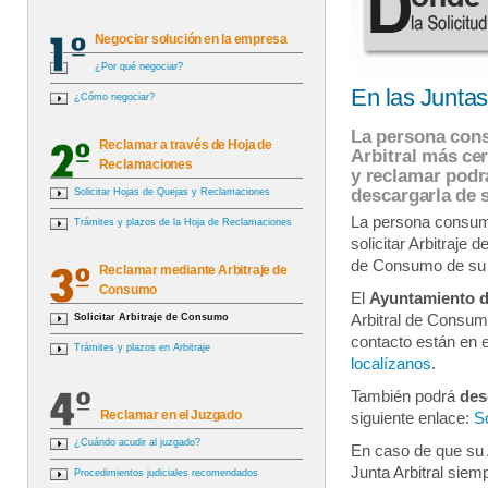
Negociar solución en la empresa
¿Por qué negociar?
En las Juntas
¿Cómo negociar?
La persona consu
Reclamar a través de Hoja de
Arbitral más cer
Reclamaciones
y reclamar podrá
descargarla de 
Solicitar Hojas de Quejas y Reclamaciones
La persona consum
Trámites y plazos de la Hoja de Reclamaciones
solicitar Arbitraje 
de Consumo de su 
Reclamar mediante Arbitraje de
Consumo
El
Ayuntamiento 
Solicitar Arbitraje de Consumo
Arbitral de Consum
contacto están en e
Trámites y plazos en Arbitraje
localízanos
.
También podrá
des
Reclamar en el Juzgado
siguiente enlace:
So
¿Cuándo acudir al juzgado?
En caso de que su
Junta Arbitral siemp
Procedimientos judiciales recomendados