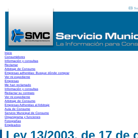
Su
Inicio
Consumidores
Información y consultas
Reclamar
Arbitraje de Consumo
Empresas adheridas: Busque dónde comprar
Ver mi expediente
Empresas
Me han reclamado
Información y consultas
Redactar su contrato
Ver mi expediente
Arbitraje de Consumo
Empresas Adheridas al Arbitraje
Aula de Consumo
Servicio Municipal de Consumo
Organigrama y funciones
Fotografías
Empleados
Ley 13/2003, de 17 de 