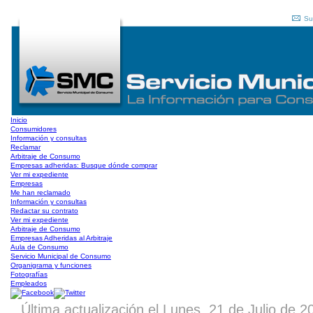
Su
Inicio
Consumidores
Información y consultas
Reclamar
Arbitraje de Consumo
Empresas adheridas: Busque dónde comprar
Ver mi expediente
Empresas
Me han reclamado
Información y consultas
Redactar su contrato
Ver mi expediente
Arbitraje de Consumo
Empresas Adheridas al Arbitraje
Aula de Consumo
Servicio Municipal de Consumo
Organigrama y funciones
Fotografías
Empleados
Última actualización el Lunes, 21 de Julio de 2