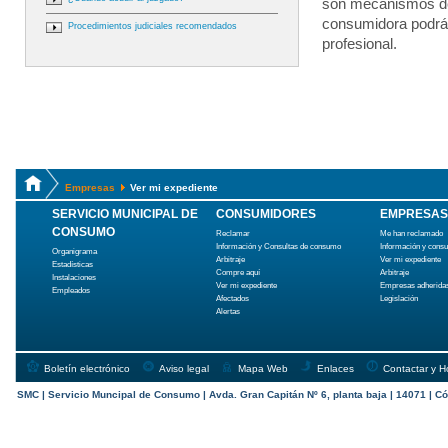
son mecanismos de
consumidora podrá 
Procedimientos judiciales recomendados
profesional.
Empresas
Ver mi expediente
SERVICIO MUNICIPAL DE
CONSUMIDORES
EMPRESAS
CONSUMO
Reclamar
Me han reclamado
Información y Consultas de consumo
Información y cons
Organigrama
Arbitraje
Ver mi expediente
Estadísticas
Compre aquí
Arbitraje
Instalaciones
Ver mi expediente
Empresas adherida
Empleados
Afectados
Legislación
Alertas
Boletín electrónico
Aviso legal
Mapa Web
Enlaces
Contactar y H
SMC | Servicio Muncipal de Consumo | Avda. Gran Capitán Nº 6, planta baja | 14071 | Có