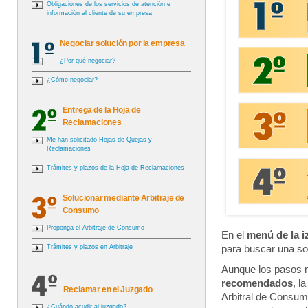
Obligaciones de los servicios de atención e
información al cliente de su empresa
Negociar solución por la empresa
¿Por qué negociar?
¿Cómo negociar?
Entrega de la Hoja de
Reclamaciones
Me han solicitado Hojas de Quejas y
Reclamaciones
Trámites y plazos de la Hoja de Reclamaciones
Solucionar mediante Arbitraje de
Consumo
Proponga el Arbitraje de Consumo
En el
menú de la i
Trámites y plazos en Arbitraje
para buscar una so
Aunque los pasos m
recomendados
, l
Reclamar en el Juzgado
Arbitral de Consum
¿Cuándo acudir al juzgado?