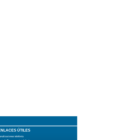
ENLACES ÚTILES
enalizaciones telefonía