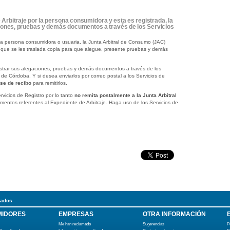
 Arbitraje por la persona consumidora y esta es registrada, la
ones, pruebas y demás documentos a través de los Servicios
r la persona consumidora o usuaria, la Junta Arbitral de Consumo (JAC)
l que se les traslada copia para que alegue, presente pruebas y demás
strar sus alegaciones, pruebas y demás documentos a través de los
de Córdoba. Y si desea enviarlos por correo postal a los Servicios de
use de recibo
para remitirlos.
rvicios de Registro por lo tanto
no remita postalmente a la Junta Arbitral
entos referentes al Expediente de Arbitraje. Haga uso de los Servicios de
ados
IDORES
EMPRESAS
OTRA INFORMACIÓN
Me han reclamado
Sugerencias
P