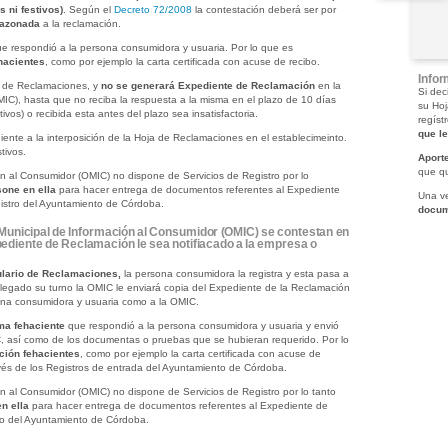
 ni festivos)
. Según el
Decreto 72/2008
la contestación deberá ser por
razonada
a la reclamación.
e respondió a la persona consumidora y usuaria. Por lo que es
hacientes
, como por ejemplo la carta certificada con acuse de recibo.
Infor
a de Reclamaciones, y
no se generará Expediente de Reclamación
en la
Si dec
MIC), hasta que no reciba la respuesta a la misma en el plazo de 10 días
su Hoj
vos) o recibida esta antes del plazo sea insatisfactoria.
regíst
que l
iente a la interposición de la Hoja de Reclamaciones en el establecimeinto.
tivos.
Aport
que qu
ión al Consumidor (OMIC) no dispone de Servicios de Registro por lo
sone en ella
para hacer entrega de documentos referentes al Expediente
Una ve
istro del Ayuntamiento de Córdoba.
docum
Municipal de Información al Consumidor (OMIC) se contestan en
xpediente de Reclamación le sea notifiacado a la empresa o
ulario de Reclamaciones,
la persona consumidora la registra y esta pasa a
llegado su turno la OMIC le enviará copia del Expediente de la Reclamación
ona consumidora y usuaria como a la OMIC.
ma fehaciente
que respondió a la persona consumidora y usuaria y envió
C, así como de los documentas o pruebas que se hubieran requerido. Por lo
ción fehacientes
, como por ejemplo la carta certificada con acuse de
avés de los Registros de entrada del Ayuntamiento de Córdoba.
ión al Consumidor (OMIC) no dispone de Servicios de Registro por lo tanto
n ella
para hacer entrega de documentos referentes al Expediente de
ro del Ayuntamiento de Córdoba.