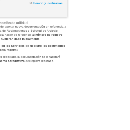
>>
Horario y localización
mación de utilidad
ide aportar nueva documentación en referencia a
a de Reclamaciones o Solicitud de Arbitraje,
rela haciendo referencia al
número de registro
e hubieran dado inicialmente
.
e en los Servicios de Registro los documentos
iera registrar.
z registrada la documentación se le facilitará
ento acreditativo
del registro realizado.