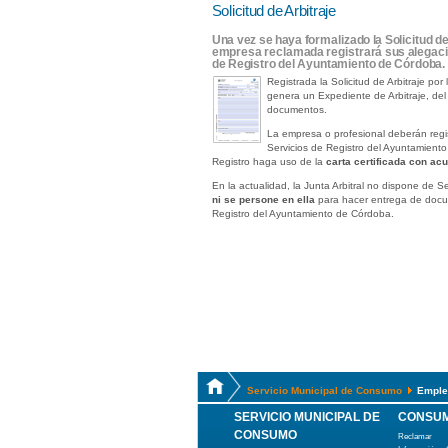
Solicitud de Arbitraje
Una vez se haya formalizado la Solicitud de
empresa reclamada registrará sus alegaci
de Registro del Ayuntamiento de Córdoba.
Registrada la Solicitud de Arbitraje po
genera un Expediente de Arbitraje, de
documentos.
La empresa o profesional deberán regi
Servicios de Registro del Ayuntamiento 
Registro haga uso de la
carta certificada con ac
En la actualidad, la Junta Arbitral no dispone de Se
ni se persone en ella
para hacer entrega de docum
Registro del Ayuntamiento de Córdoba.
Servicio Municipal de Consumo
Emple
SERVICIO MUNICIPAL DE
CONSUM
CONSUMO
Reclamar