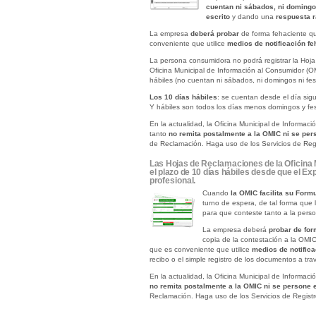
cuentan ni sábados, ni domingos
escrito
y dando una
r
espuesta 
La empresa
deberá probar
de forma fehaciente qu
conveniente que utilice
medios de notificación fe
La persona consumidora no podrá registrar la Hoj
Oficina Municipal de Información al Consumidor (O
hábiles (no cuentan ni sábados, ni domingos ni festi
Los 10 días hábiles
: se cuentan desde el día sigu
Y hábiles son todos los días menos domingos y fes
En la actualidad, la Oficina Municipal de Informac
tanto
no remita postalmente a la OMIC ni se per
de Reclamación. Haga uso de los Servicios de Reg
Las Hojas de Reclamaciones de la Oficina 
el plazo de 10 días hábiles desde que el E
profesional.
Cuando
la OMIC facilita su Form
turno de espera, de tal forma que 
para que conteste tanto a la pers
La empresa deberá
probar de for
copia de la contestación a la OMI
que es conveniente que utilice
medios de notifica
recibo o el simple registro de los documentos a tr
En la actualidad, la Oficina Municipal de Informac
no remita postalmente a la OMIC ni se persone e
Reclamación. Haga uso de los Servicios de Regist