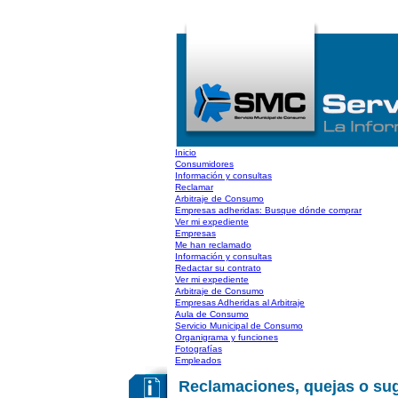
Inicio
Consumidores
Información y consultas
Reclamar
Arbitraje de Consumo
Empresas adheridas: Busque dónde comprar
Ver mi expediente
Empresas
Me han reclamado
Información y consultas
Redactar su contrato
Ver mi expediente
Arbitraje de Consumo
Empresas Adheridas al Arbitraje
Aula de Consumo
Servicio Municipal de Consumo
Organigrama y funciones
Fotografías
Empleados
Reclamaciones, quejas o su