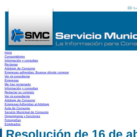
Su
Inicio
Consumidores
Información y consultas
Reclamar
Arbitraje de Consumo
Empresas adheridas: Busque dónde comprar
Ver mi expediente
Empresas
Me han reclamado
Información y consultas
Redactar su contrato
Ver mi expediente
Arbitraje de Consumo
Empresas Adheridas al Arbitraje
Aula de Consumo
Servicio Municipal de Consumo
Organigrama y funciones
Fotografías
Empleados
Resolución de 16 de ab