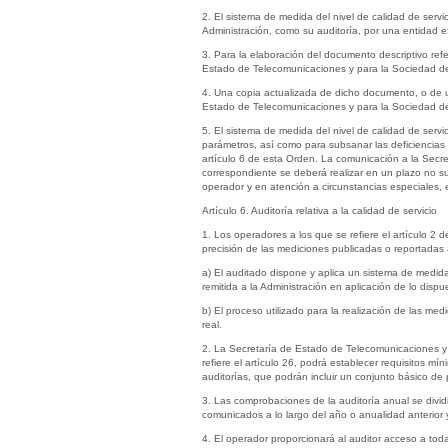
2. El sistema de medida del nivel de calidad de servi
Administración, como su auditoría, por una entidad e
3. Para la elaboración del documento descriptivo ref
Estado de Telecomunicaciones y para la Sociedad de l
4. Una copia actualizada de dicho documento, o de u
Estado de Telecomunicaciones y para la Sociedad de l
5. El sistema de medida del nivel de calidad de servi
parámetros, así como para subsanar las deficiencias e
artículo 6 de esta Orden. La comunicación a la Secre
correspondiente se deberá realizar en un plazo no su
operador y en atención a circunstancias especiales,
Artículo 6. Auditoría relativa a la calidad de servicio
1. Los operadores a los que se refiere el artículo 2 
precisión de las mediciones publicadas o reportadas a 
a) El auditado dispone y aplica un sistema de medid
remitida a la Administración en aplicación de lo dispue
b) El proceso utilizado para la realización de las m
real.
2. La Secretaría de Estado de Telecomunicaciones y
refiere el artículo 26, podrá establecer requisitos m
auditorías, que podrán incluir un conjunto básico de 
3. Las comprobaciones de la auditoría anual se divid
comunicados a lo largo del año o anualidad anterior 
4. El operador proporcionará al auditor acceso a tod