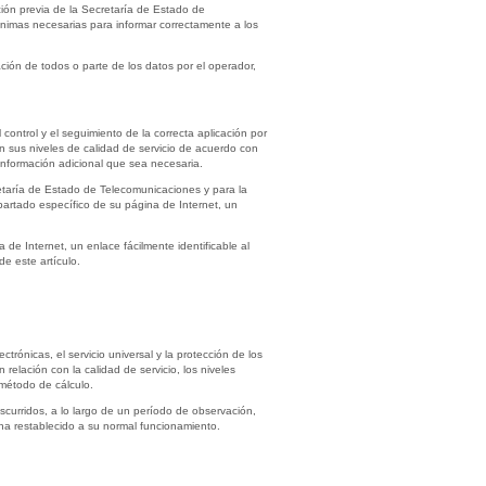
ación previa de la Secretaría de Estado de
ínimas necesarias para informar correctamente a los
ión de todos o parte de los datos por el operador,
ontrol y el seguimiento de la correcta aplicación por
an sus niveles de calidad de servicio de acuerdo con
 información adicional que sea necesaria.
etaría de Estado de Telecomunicaciones y para la
apartado específico de su página de Internet, un
de Internet, un enlace fácilmente identificable al
e este artículo.
rónicas, el servicio universal y la protección de los
relación con la calidad de servicio, los niveles
método de cálculo.
scurridos, a lo largo de un período de observación,
 ha restablecido a su normal funcionamiento.