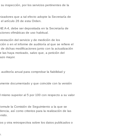
u inspección, por los servicios pertinentes de la
nizadores que a tal efecto adopte la Secretaría de
 el artículo 26 de esta Orden.
NE A-4, debe ser depositada en la Secretaría de
ciones ofimáticas de uso habitual.
restación del servicio y de medición de los
ón o en el informe de auditoría al que se refiere el
de dichas modificaciones junto con la actualización
 las haya motivado, salvo que, a petición del
lazo mayor.
 auditoría anual para comprobar la fiabilidad y
idamente documentado y que coincide con la versión
 mismo superior al 5 por 100 con respecto a su valor
formule la Comisión de Seguimiento a la que se
encia, así como criterios para la realización de las
enido.
s y otra retrospectiva sobre los datos publicados o
s.