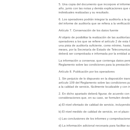
5. Una copia del documento que incorpore el informe
año, junto con las notas y demás explicaciones que 
individuales realizadas y su resultado.
6. Los operadores podrán integrar la auditoría a la 
del informe de auditoría que se refiera a la verificac
Artículo 7. Conservación de los datos fuente
Al objeto de posibilitar la realización de las audito
operadores a los que se refiere el artículo 2 de esta
una pista de auditoría suficiente, como mínimo, hasta
meses, por la Secretaría de Estado de Telecomunicaci
deberá ser comprobada e informada por la entidad audi
La información a conservar, que contenga datos perso
Reglamento sobre las condiciones para la prestación d
Artículo 8. Publicación por los operadores
1. Sin perjuicio de lo dispuesto en la disposición tra
artículo 109 del Reglamento sobre las condiciones par
a la calidad de servicio, fácilmente localizable y con 
2. En dicho apartado deberá figurar, de acuerdo con
consideraciones que, en su caso, se formulen desde l
a) El nivel ofertado de calidad de servicio, incluyen
b) El nivel medido de calidad de servicio, en el plazo 
c) Las conclusiones de los informes y comprobaciones
d) La información adicional necesaria para facilitar su