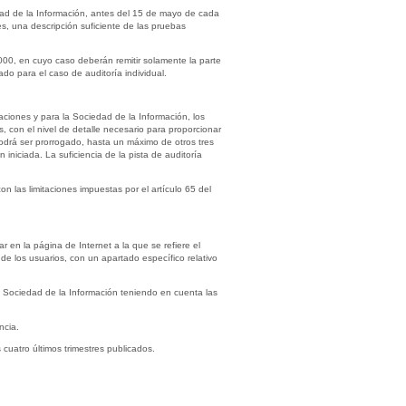
dad de la Información, antes del 15 de mayo de cada
, una descripción suficiente de las pruebas
2000, en cuyo caso deberán remitir solamente la parte
ado para el caso de auditoría individual.
caciones y para la Sociedad de la Información, los
s, con el nivel de detalle necesario para proporcionar
 podrá ser prorrogado, hasta un máximo de otros tres
niciada. La suficiencia de la pista de auditoría
 las limitaciones impuestas por el artículo 65 del
r en la página de Internet a la que se refiere el
 de los usuarios, con un apartado específico relativo
 Sociedad de la Información teniendo en cuenta las
ncia.
s cuatro últimos trimestres publicados.