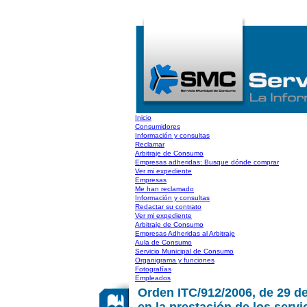
Inicio
Consumidores
Información y consultas
Reclamar
Arbitraje de Consumo
Empresas adheridas: Busque dónde comprar
Ver mi expediente
Empresas
Me han reclamado
Información y consultas
Redactar su contrato
Ver mi expediente
Arbitraje de Consumo
Empresas Adheridas al Arbitraje
Aula de Consumo
Servicio Municipal de Consumo
Organigrama y funciones
Fotografías
Empleados
Orden ITC/912/2006, de 29 de 