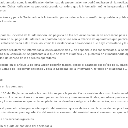
artado anterior como la modificación del formato de presentación no podrá realizarse sin la notific
ción. Dicha notificación se producirá cuando considere que la información reúne las garantías m
dores.
ciones y para la Sociedad de la Información podrá ordenar la suspensión temporal de la publicac
e los mismos.
ara la Sociedad de la Información, sin perjuicio de las actuaciones que sean necesarias para el c
ncluirá en su página de Internet un apartado específico con la relación de operadores que public
ión establecidos en esta Orden, así como las incidencias o desviaciones que haya constatado y la
tener debidamente informados a los usuarios finales y, en especial, a los consumidores, la Secr
lta a la Comisión de Seguimiento a la que se refiere el artículo 26, publicará en el mencionado 
ad de servicio de los distintos operadores.
cido en el artículo 2 de esta Orden deberán facilitar, desde el apartado específico de su página 
e Estado de Telecomunicaciones y para la Sociedad de la Información, referido en el apartado 1 d
os
ir en los contratos
 106 del Reglamento sobre las condiciones para la prestación de servicios de comunicaciones elect
s con los consumidores que sean personas físicas y otros usuarios finales, se deberá precisar en 
r y los supuestos en que su incumplimiento dé derecho a exigir una indemnización, así como su 
o al parámetro «tiempo de interrupción del servicio», que se define como la suma de tiempos tran
a o inutilización por degradación del servicio o elemento del servicio hasta el momento en que se
los dos sucesos siguientes:
ría al punto de contacto del operador, o