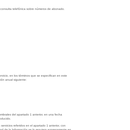
et y consulta telefónica sobre números de abonado.
servicio, en los términos que se especifican en este
ión anual siguiente:
umbrales del apartado 1 anterior, en una fecha
roducido.
ervicios referidos en el apartado 1 anterior, con
ad de la Información se lo requiera expresamente en