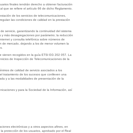
suarios finales tendrán derecho a obtener facturación
al que se refiere el artículo 66 de dicho Reglamento.
estación de los servicios de telecomunicaciones,
egulan las condiciones de calidad en la prestación
de servicio, garantizando la continuidad del sistema
tros y más desagregaciones por parámetro; la reducción
 Internet y consulta telefónica sobre números de
en de mercado, dejando a los de menor volumen la
s.
que vienen recogidos en la guía ETSI EG 202 057. La
ervicios de Inspección de Telecomunicaciones de la
ínimos de calidad de servicio asociados a los
 y el tratamiento de los sucesos que conlleven una
llada y a las modalidades de presentación de la
icaciones y para la Sociedad de la Información, así
.
caciones electrónicas y a otros aspectos afines, en
y la protección de los usuarios, aprobado por el Real