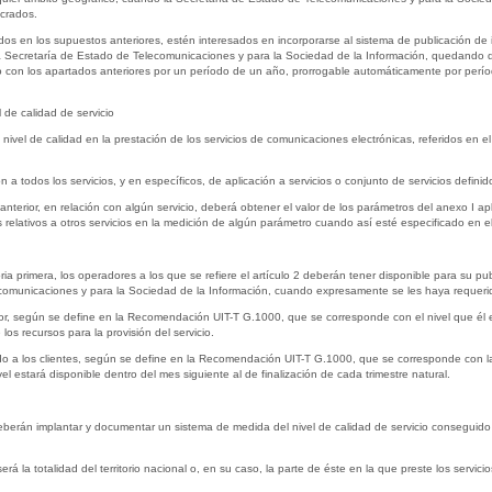
ucrados.
idos en los supuestos anteriores, estén interesados en incorporarse al sistema de publicación de 
 la Secretaría de Estado de Telecomunicaciones y para la Sociedad de la Información, quedand
o con los apartados anteriores por un período de un año, prorrogable automáticamente por perí
 de calidad de servicio
 nivel de calidad en la prestación de los servicios de comunicaciones electrónicas, referidos en e
a todos los servicios, y en específicos, de aplicación a servicios o conjunto de servicios definid
anterior, en relación con algún servicio, deberá obtener el valor de los parámetros del anexo I apl
tos relativos a otros servicios en la medición de algún parámetro cuando así esté especificado e
toria primera, los operadores a los que se refiere el artículo 2 deberán tener disponible para su pu
elecomunicaciones y para la Sociedad de la Información, cuando expresamente se les haya requerid
ador, según se define en la Recomendación UIT-T G.1000, que se corresponde con el nivel que él es
los recursos para la provisión del servicio.
ado a los clientes, según se define en la Recomendación UIT-T G.1000, que se corresponde con l
vel estará disponible dentro del mes siguiente al de finalización de cada trimestre natural.
deberán implantar y documentar un sistema de medida del nivel de calidad de servicio conseguido q
 la totalidad del territorio nacional o, en su caso, la parte de éste en la que preste los servicios,