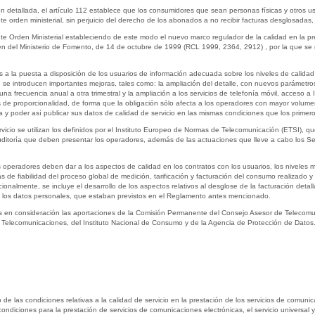
n detallada, el artículo 112 establece que los consumidores que sean personas físicas y otros u
 orden ministerial, sin perjuicio del derecho de los abonados a no recibir facturas desglosadas, 
e Orden Ministerial estableciendo de este modo el nuevo marco regulador de la calidad en la pr
en del Ministerio de Fomento, de 14 de octubre de 1999 (RCL 1999, 2364, 2912) , por la que se r
s a la puesta a disposición de los usuarios de información adecuada sobre los niveles de calidad 
 que se introducen importantes mejoras, tales como: la ampliación del detalle, con nuevos paráme
na frecuencia anual a otra trimestral y la ampliación a los servicios de telefonía móvil, acceso a
 de proporcionalidad, de forma que la obligación sólo afecta a los operadores con mayor volum
a y poder así publicar sus datos de calidad de servicio en las mismas condiciones que los primero
vicio se utilizan los definidos por el Instituto Europeo de Normas de Telecomunicación (ETSI), 
auditoría que deben presentar los operadores, además de las actuaciones que lleve a cabo los S
s operadores deben dar a los aspectos de calidad en los contratos con los usuarios, los niveles m
ías de fiabilidad del proceso global de medición, tarificación y facturación del consumo realizado
cionalmente, se incluye el desarrollo de los aspectos relativos al desglose de la facturación deta
e los datos personales, que estaban previstos en el Reglamento antes mencionado.
s en consideración las aportaciones de la Comisión Permanente del Consejo Asesor de Telecomun
 Telecomunicaciones, del Instituto Nacional de Consumo y de la Agencia de Protección de Datos
 de las condiciones relativas a la calidad de servicio en la prestación de los servicios de comuni
condiciones para la prestación de servicios de comunicaciones electrónicas, el servicio universal 