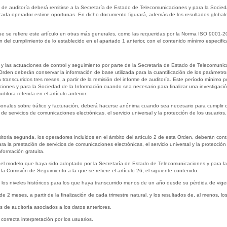
 de auditoría deberá remitirse a la Secretaría de Estado de Telecomunicaciones y para la Socie
cada operador estime oportunas. En dicho documento figurará, además de los resultados globales
que se refiere este artículo en otras más generales, como las requeridas por la Norma ISO 9001-
ión del cumplimiento de lo establecido en el apartado 1 anterior, con el contenido mínimo especific
rías y las actuaciones de control y seguimiento por parte de la Secretaría de Estado de Telecomuni
 Orden deberán conservar la información de base utilizada para la cuantificación de los parámetro
 transcurridos tres meses, a partir de la remisión del informe de auditoría. Este período mínimo
ones y para la Sociedad de la Información cuando sea necesario para finalizar una investigación i
tora referida en el artículo anterior.
nales sobre tráfico y facturación, deberá hacerse anónima cuando sea necesario para cumplir con
e servicios de comunicaciones electrónicas, el servicio universal y la protección de los usuarios.
nsitoria segunda, los operadores incluidos en el ámbito del artículo 2 de esta Orden, deberán conta
a la prestación de servicios de comunicaciones electrónicas, el servicio universal y la protección
información gratuita.
 el modelo que haya sido adoptado por la Secretaría de Estado de Telecomunicaciones y para la
a Comisión de Seguimiento a la que se refiere el artículo 26, el siguiente contenido:
do los niveles históricos para los que haya transcurrido menos de un año desde su pérdida de vige
de 2 meses, a partir de la finalización de cada trimestre natural, y los resultados de, al menos, lo
 de auditoría asociados a los datos anteriores.
 correcta interpretación por los usuarios.