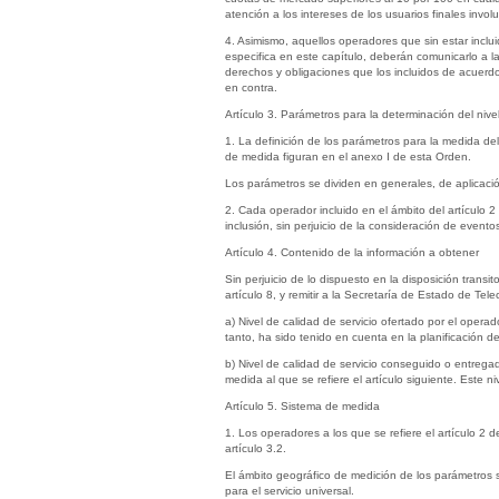
atención a los intereses de los usuarios finales invol
4. Asimismo, aquellos operadores que sin estar inclu
especifica en este capítulo, deberán comunicarlo a
derechos y obligaciones que los incluidos de acuerd
en contra.
Artículo 3. Parámetros para la determinación del nivel
1. La definición de los parámetros para la medida del
de medida figuran en el anexo I de esta Orden.
Los parámetros se dividen en generales, de aplicación 
2. Cada operador incluido en el ámbito del artículo 2 
inclusión, sin perjuicio de la consideración de even
Artículo 4. Contenido de la información a obtener
Sin perjuicio de lo dispuesto en la disposición transi
artículo 8, y remitir a la Secretaría de Estado de T
a) Nivel de calidad de servicio ofertado por el oper
tanto, ha sido tenido en cuenta en la planificación de 
b) Nivel de calidad de servicio conseguido o entreg
medida al que se refiere el artículo siguiente. Este ni
Artículo 5. Sistema de medida
1. Los operadores a los que se refiere el artículo 2 
artículo 3.2.
El ámbito geográfico de medición de los parámetros será
para el servicio universal.