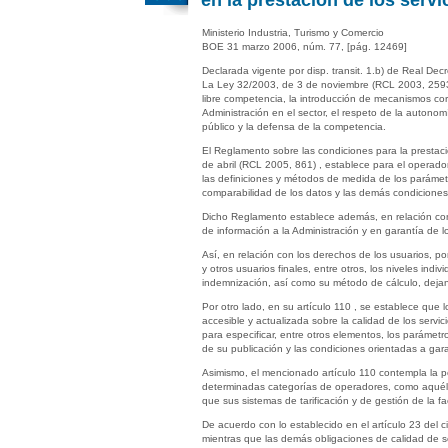
en la prestación de los serv
Ministerio Industria, Turismo y Comercio
BOE 31 marzo 2006, núm. 77, [pág. 12469]
Declarada vigente por disp. transit. 1.b) de Real De
La Ley 32/2003, de 3 de noviembre (RCL 2003, 2593 
libre competencia, la introducción de mecanismos cor
Administración en el sector, el respeto de la autonom
público y la defensa de la competencia.
El Reglamento sobre las condiciones para la prestaci
de abril (RCL 2005, 861) , establece para el operador
las definiciones y métodos de medida de los parámetros
comparabilidad de los datos y las demás condiciones 
Dicho Reglamento establece además, en relación con t
de información a la Administración y en garantía de l
Así, en relación con los derechos de los usuarios, p
y otros usuarios finales, entre otros, los niveles in
indemnización, así como su método de cálculo, dejand
Por otro lado, en su artículo 110 , se establece que
accesible y actualizada sobre la calidad de los servi
para especificar, entre otros elementos, los parámet
de su publicación y las condiciones orientadas a garan
Asimismo, el mencionado artículo 110 contempla la po
determinadas categorías de operadores, como aquéllos
que sus sistemas de tarificación y de gestión de la 
De acuerdo con lo establecido en el artículo 23 del c
mientras que las demás obligaciones de calidad de se