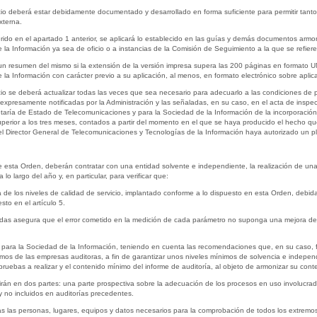
cio deberá estar debidamente documentado y desarrollado en forma suficiente para permitir tanto s
xterna.
erido en el apartado 1 anterior, se aplicará lo establecido en las guías y demás documentos armo
a Información ya sea de oficio o a instancias de la Comisión de Seguimiento a la que se refiere
n resumen del mismo si la extensión de la versión impresa supera las 200 páginas en formato U
a Información con carácter previo a su aplicación, al menos, en formato electrónico sobre aplica
cio se deberá actualizar todas las veces que sea necesario para adecuarlo a las condiciones de p
xpresamente notificadas por la Administración y las señaladas, en su caso, en el acta de inspecci
taría de Estado de Telecomunicaciones y para la Sociedad de la Información de la incorporación 
perior a los tres meses, contados a partir del momento en el que se haya producido el hecho que
 el Director General de Telecomunicaciones y Tecnologías de la Información haya autorizado un p
de esta Orden, deberán contratar con una entidad solvente e independiente, la realización de una
lo largo del año y, en particular, para verificar que:
a de los niveles de calidad de servicio, implantado conforme a lo dispuesto en esta Orden, deb
sto en el artículo 5.
edidas asegura que el error cometido en la medición de cada parámetro no suponga una mejora del
 para la Sociedad de la Información, teniendo en cuenta las recomendaciones que, en su caso, 
ínimos de las empresas auditoras, a fin de garantizar unos niveles mínimos de solvencia e independ
pruebas a realizar y el contenido mínimo del informe de auditoría, al objeto de armonizar su cont
irán en dos partes: una parte prospectiva sobre la adecuación de los procesos en uso involucrado
y no incluidos en auditorías precedentes.
as las personas, lugares, equipos y datos necesarios para la comprobación de todos los extremo