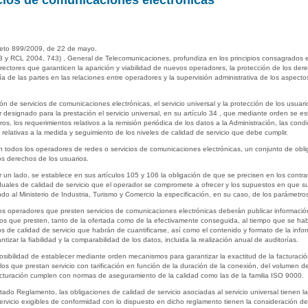
icios de comunicaciones electrónicas
creto 899/2009, de 22 de mayo.
y RCL 2004, 743) , General de Telecomunicaciones, profundiza en los principios consagrados e
rectores que garanticen la aparición y viabilidad de nuevos operadores, la protección de los dere
ía de las partes en las relaciones entre operadores y la supervisión administrativa de los aspectos
ón de servicios de comunicaciones electrónicas, el servicio universal y la protección de los usua
 designado para la prestación el servicio universal, en su artículo 34 , que mediante orden se es
, los requerimientos relativos a la remisión periódica de los datos a la Administración, las condic
relativas a la medida y seguimiento de los niveles de calidad de servicio que debe cumplir.
odos los operadores de redes o servicios de comunicaciones electrónicas, un conjunto de obligac
os derechos de los usuarios.
or un lado, se establece en sus artículos 105 y 106 la obligación de que se precisen en los cont
dividuales de calidad de servicio que el operador se compromete a ofrecer y los supuestos en que 
o al Ministerio de Industria, Turismo y Comercio la especificación, en su caso, de los parámetr
 los operadores que presten servicios de comunicaciones electrónicas deberán publicar informació
cios que presten, tanto de la ofertada como de la efectivamente conseguida, al tiempo que se habil
ros de calidad de servicio que habrán de cuantificarse, así como el contenido y formato de la in
tizar la fiabilidad y la comparabilidad de los datos, incluida la realización anual de auditorías.
sibilidad de establecer mediante orden mecanismos para garantizar la exactitud de la facturació
 que prestan servicio con tarificación en función de la duración de la conexión, del volumen de
facturación cumplen con normas de aseguramiento de la calidad como las de la familia ISO 9000.
itado Reglamento, las obligaciones de calidad de servicio asociadas al servicio universal tienen l
rvicio exigibles de conformidad con lo dispuesto en dicho reglamento tienen la consideración de