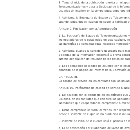
3. Tanto el inicio de la publicación referida en el ap
Telecomunicaciones y para la Sociedad de la Informa
usuarios sin interferir en la competencia entre opera
4. Asimismo, la Secretaría de Estado de Telecomunica
cuando tenga dudas razonables sobre la fiabilidad d
Artículo 9. Publicación por la Administración
1. La Secretaría de Estado de Telecomunicaciones y p
los operadores de lo establecido en este capítulo, i
las garantías de comparabilidad, fiabilidad y precis
2. Asimismo, cuando lo considere necesario para man
Sociedad de la Información elaborará y, previa consu
informe general con un resumen de los datos de calid
3. Los operadores obligados de acuerdo con lo estable
apartado de la página de Internet de la Secretaría d
CAPÍTULO III.
La calidad de servicio en los contratos con los usuari
Artículo 10. Parámetros de calidad de servicio a inclu
1. De acuerdo con lo dispuesto en los artículos 105 y
usuarios, en los contratos que celebren los operadore
individuales que el operador se compromete a ofrece
2. Dicho compromiso se fijará, al menos, con respect
desde el instante en el que se ha producido la rotur
El instante de inicio de la cuenta será el primero de 
a) El de notificación por el abonado del aviso de ave