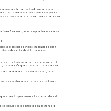
información sobre los niveles de calidad que se
o desde ese momento sometidos al mismo régimen de
odos sucesivos de un año, salvo comunicación previa
l artículo 2 anterior, y sus correspondientes métodos
os.
icables al servicio o servicios causantes de dicha
n el método de medida de dicho parámetro.
blicación, en los términos que se especifican en el
o, la información que se especifica a continuación:
pera poder ofrecer a los clientes y que, por lo
a medición realizada de acuerdo con el sistema de
ue incluirá los parámetros a los que se refiere el
 sin perjuicio de lo establecido en el capítulo III