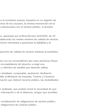
n la normativa anterior, basados en un régimen de
chos de los usuarios, la mínima intervención de la
 relacionados con el servicio público, el dominio
rios, aprobado por el Real Decreto 424/2005, de 15
tablecerán los niveles mínimos de calidad de servicio,
iones orientadas a garantizar la fiabilidad y la
iones de calidad de servicio relativas al suministro
ratos con los consumidores que sean personas físicas
su incumplimiento dé derecho a exigir una
os y métodos de medida que deberán utilizar.
n detallada, comparable, pertinente, fácilmente
ita al Ministerio de Industria, Turismo y Comercio
formación que deberá hacerse pública, las modalidades
n realizada, que podrán incluir la necesidad de que
 información o de la distancia, tengan que acreditar
a consideración de obligaciones de servicio público,
 obligaciones de carácter público.