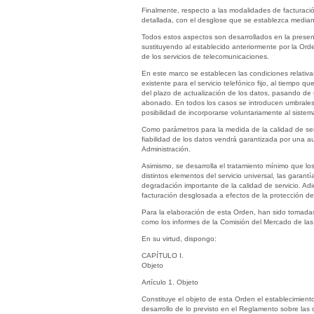
Finalmente, respecto a las modalidades de facturació
detallada, con el desglose que se establezca mediante
Todos estos aspectos son desarrollados en la present
sustituyendo al establecido anteriormente por la Ord
de los servicios de telecomunicaciones.
En este marco se establecen las condiciones relativa
existente para el servicio telefónico fijo, al tiempo
del plazo de actualización de los datos, pasando de u
abonado. En todos los casos se introducen umbrales
posibilidad de incorporarse voluntariamente al sistem
Como parámetros para la medida de la calidad de ser
fiabilidad de los datos vendrá garantizada por una 
Administración.
Asimismo, se desarrolla el tratamiento mínimo que lo
distintos elementos del servicio universal, las garant
degradación importante de la calidad de servicio. Adi
facturación desglosada a efectos de la protección d
Para la elaboración de esta Orden, han sido tomada
como los informes de la Comisión del Mercado de las
En su virtud, dispongo:
CAPÍTULO I.
Objeto
Artículo 1. Objeto
Constituye el objeto de esta Orden el establecimiento
desarrollo de lo previsto en el Reglamento sobre las 