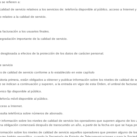
 se refieren a:
calidad de servicio relativos a los servicios de: telefonía disponible al público, acceso a Intern
 relativo a la calidad de servicio.
a facturación a los usuarios finales.
egradación importante de la calidad de servicio.
 desglosada a efectos de la protección de los datos de carácter personal.
e servicio
es de calidad de servicio conforme a lo establecido en este capítulo
nsitoria primera, están obligados a obtener y publicar información sobre los niveles de calidad de 
e se indican a continuación y superen, a la entrada en vigor de esta Orden, el umbral de facturac
nico fijo disponible al público.
lefonía móvil disponible al público.
cceso a Internet.
consulta telefónica sobre números de abonado.
 información sobre los niveles de calidad de servicio los operadores que superen alguno de los 
cha obligación comenzará después de transcurrido un año, a partir de la fecha en que se haya p
ormación sobre los niveles de calidad de servicio aquellos operadores que presten alguno de los s
uier ámbito geográfico, cuando la Secretaría de Estado de Telecomunicaciones y para la Socied