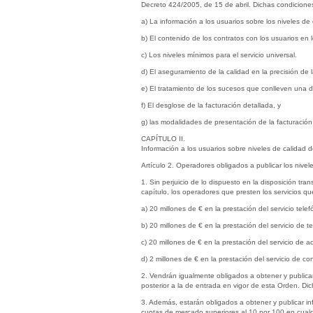
Decreto 424/2005, de 15 de abril. Dichas condiciones
a) La información a los usuarios sobre los niveles de 
b) El contenido de los contratos con los usuarios en lo
c) Los niveles mínimos para el servicio universal.
d) El aseguramiento de la calidad en la precisión de l
e) El tratamiento de los sucesos que conlleven una d
f) El desglose de la facturación detallada, y
g) las modalidades de presentación de la facturación
CAPÍTULO II.
Información a los usuarios sobre niveles de calidad d
Artículo 2. Operadores obligados a publicar los nivel
1. Sin perjuicio de lo dispuesto en la disposición tra
capítulo, los operadores que presten los servicios qu
a) 20 millones de € en la prestación del servicio telefó
b) 20 millones de € en la prestación del servicio de te
c) 20 millones de € en la prestación del servicio de a
d) 2 millones de € en la prestación del servicio de 
2. Vendrán igualmente obligados a obtener y publicar
posterior a la de entrada en vigor de esta Orden. Di
3. Además, estarán obligados a obtener y publicar inf
cuotas de mercado superiores al 10 por 100 en cualq