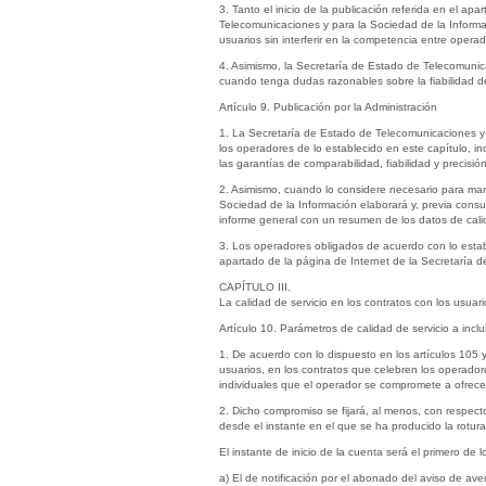
3. Tanto el inicio de la publicación referida en el ap
Telecomunicaciones y para la Sociedad de la Informa
usuarios sin interferir en la competencia entre opera
4. Asimismo, la Secretaría de Estado de Telecomunica
cuando tenga dudas razonables sobre la fiabilidad d
Artículo 9. Publicación por la Administración
1. La Secretaría de Estado de Telecomunicaciones y p
los operadores de lo establecido en este capítulo, i
las garantías de comparabilidad, fiabilidad y precis
2. Asimismo, cuando lo considere necesario para man
Sociedad de la Información elaborará y, previa consu
informe general con un resumen de los datos de calid
3. Los operadores obligados de acuerdo con lo estable
apartado de la página de Internet de la Secretaría d
CAPÍTULO III.
La calidad de servicio en los contratos con los usuari
Artículo 10. Parámetros de calidad de servicio a inclu
1. De acuerdo con lo dispuesto en los artículos 105 y
usuarios, en los contratos que celebren los operadore
individuales que el operador se compromete a ofrece
2. Dicho compromiso se fijará, al menos, con respect
desde el instante en el que se ha producido la rotur
El instante de inicio de la cuenta será el primero de 
a) El de notificación por el abonado del aviso de ave