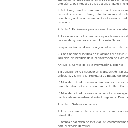
atención a los intereses de los usuarios finales invol
4. Asimismo, aquellos operadores que sin estar inclu
especifica en este capítulo, deberán comunicarlo a
derechos y obligaciones que los incluidos de acuerd
en contra.
Artículo 3. Parámetros para la determinación del nivel
1. La definición de los parámetros para la medida del
de medida figuran en el anexo I de esta Orden.
Los parámetros se dividen en generales, de aplicación 
2. Cada operador incluido en el ámbito del artículo 2 
inclusión, sin perjuicio de la consideración de even
Artículo 4. Contenido de la información a obtener
Sin perjuicio de lo dispuesto en la disposición transi
artículo 8, y remitir a la Secretaría de Estado de T
a) Nivel de calidad de servicio ofertado por el oper
tanto, ha sido tenido en cuenta en la planificación de 
b) Nivel de calidad de servicio conseguido o entreg
medida al que se refiere el artículo siguiente. Este ni
Artículo 5. Sistema de medida
1. Los operadores a los que se refiere el artículo 2 
artículo 3.2.
El ámbito geográfico de medición de los parámetros será
para el servicio universal.