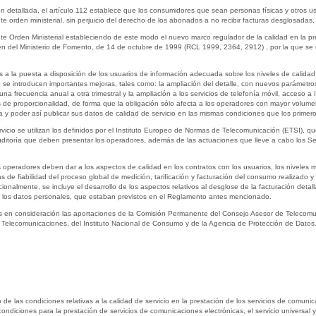
n detallada, el artículo 112 establece que los consumidores que sean personas físicas y otros u
 orden ministerial, sin perjuicio del derecho de los abonados a no recibir facturas desglosadas, 
e Orden Ministerial estableciendo de este modo el nuevo marco regulador de la calidad en la pr
en del Ministerio de Fomento, de 14 de octubre de 1999 (RCL 1999, 2364, 2912) , por la que se r
s a la puesta a disposición de los usuarios de información adecuada sobre los niveles de calidad 
 que se introducen importantes mejoras, tales como: la ampliación del detalle, con nuevos paráme
na frecuencia anual a otra trimestral y la ampliación a los servicios de telefonía móvil, acceso a
 de proporcionalidad, de forma que la obligación sólo afecta a los operadores con mayor volum
a y poder así publicar sus datos de calidad de servicio en las mismas condiciones que los primero
vicio se utilizan los definidos por el Instituto Europeo de Normas de Telecomunicación (ETSI), 
auditoría que deben presentar los operadores, además de las actuaciones que lleve a cabo los S
s operadores deben dar a los aspectos de calidad en los contratos con los usuarios, los niveles m
ías de fiabilidad del proceso global de medición, tarificación y facturación del consumo realizado
cionalmente, se incluye el desarrollo de los aspectos relativos al desglose de la facturación deta
e los datos personales, que estaban previstos en el Reglamento antes mencionado.
s en consideración las aportaciones de la Comisión Permanente del Consejo Asesor de Telecomun
 Telecomunicaciones, del Instituto Nacional de Consumo y de la Agencia de Protección de Datos
 de las condiciones relativas a la calidad de servicio en la prestación de los servicios de comuni
condiciones para la prestación de servicios de comunicaciones electrónicas, el servicio universal 