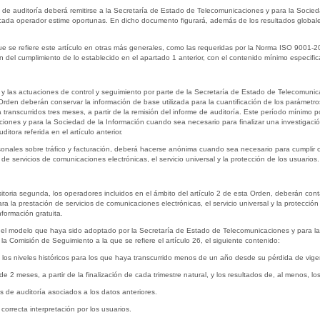
 de auditoría deberá remitirse a la Secretaría de Estado de Telecomunicaciones y para la Socie
cada operador estime oportunas. En dicho documento figurará, además de los resultados globales
que se refiere este artículo en otras más generales, como las requeridas por la Norma ISO 9001-
ión del cumplimiento de lo establecido en el apartado 1 anterior, con el contenido mínimo especific
rías y las actuaciones de control y seguimiento por parte de la Secretaría de Estado de Telecomuni
 Orden deberán conservar la información de base utilizada para la cuantificación de los parámetro
 transcurridos tres meses, a partir de la remisión del informe de auditoría. Este período mínimo
ones y para la Sociedad de la Información cuando sea necesario para finalizar una investigación i
tora referida en el artículo anterior.
nales sobre tráfico y facturación, deberá hacerse anónima cuando sea necesario para cumplir con
e servicios de comunicaciones electrónicas, el servicio universal y la protección de los usuarios.
nsitoria segunda, los operadores incluidos en el ámbito del artículo 2 de esta Orden, deberán conta
a la prestación de servicios de comunicaciones electrónicas, el servicio universal y la protección
información gratuita.
 el modelo que haya sido adoptado por la Secretaría de Estado de Telecomunicaciones y para la
a Comisión de Seguimiento a la que se refiere el artículo 26, el siguiente contenido:
do los niveles históricos para los que haya transcurrido menos de un año desde su pérdida de vige
de 2 meses, a partir de la finalización de cada trimestre natural, y los resultados de, al menos, lo
 de auditoría asociados a los datos anteriores.
 correcta interpretación por los usuarios.