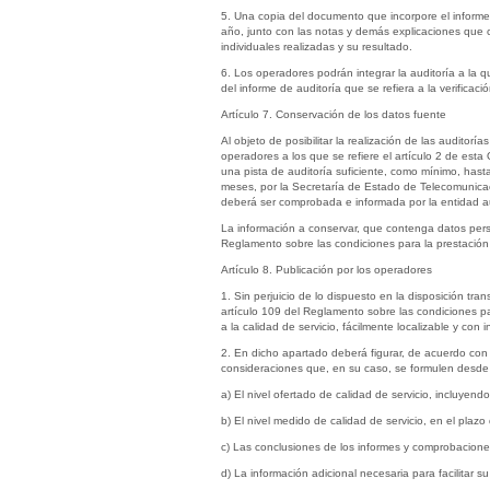
5. Una copia del documento que incorpore el informe
año, junto con las notas y demás explicaciones que 
individuales realizadas y su resultado.
6. Los operadores podrán integrar la auditoría a la 
del informe de auditoría que se refiera a la verificac
Artículo 7. Conservación de los datos fuente
Al objeto de posibilitar la realización de las audito
operadores a los que se refiere el artículo 2 de esta
una pista de auditoría suficiente, como mínimo, hasta
meses, por la Secretaría de Estado de Telecomunicaci
deberá ser comprobada e informada por la entidad audi
La información a conservar, que contenga datos perso
Reglamento sobre las condiciones para la prestación d
Artículo 8. Publicación por los operadores
1. Sin perjuicio de lo dispuesto en la disposición tra
artículo 109 del Reglamento sobre las condiciones par
a la calidad de servicio, fácilmente localizable y con 
2. En dicho apartado deberá figurar, de acuerdo con
consideraciones que, en su caso, se formulen desde l
a) El nivel ofertado de calidad de servicio, incluyen
b) El nivel medido de calidad de servicio, en el plazo 
c) Las conclusiones de los informes y comprobaciones
d) La información adicional necesaria para facilitar su