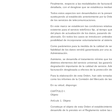
Finalmente, respecto a las modalidades de facturació
detallada, con el desglose que se establezca mediante
Todos estos aspectos son desarrollados en la present
sustituyendo al establecido anteriormente por la Ord
de los servicios de telecomunicaciones.
En este marco se establecen las condiciones relativa
existente para el servicio telefónico fijo, al tiempo
del plazo de actualización de los datos, pasando de u
abonado. En todos los casos se introducen umbrales
posibilidad de incorporarse voluntariamente al sistem
Como parámetros para la medida de la calidad de ser
fiabilidad de los datos vendrá garantizada por una 
Administración.
Asimismo, se desarrolla el tratamiento mínimo que lo
distintos elementos del servicio universal, las garant
degradación importante de la calidad de servicio. Adi
facturación desglosada a efectos de la protección d
Para la elaboración de esta Orden, han sido tomada
como los informes de la Comisión del Mercado de las
En su virtud, dispongo:
CAPÍTULO I.
Objeto
Artículo 1. Objeto
Constituye el objeto de esta Orden el establecimiento
desarrollo de lo previsto en el Reglamento sobre las 