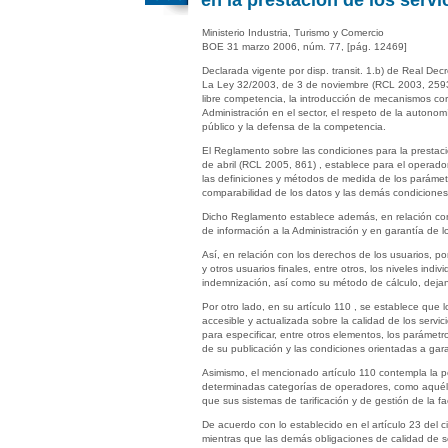
en la prestación de los serv
Ministerio Industria, Turismo y Comercio
BOE 31 marzo 2006, núm. 77, [pág. 12469]
Declarada vigente por disp. transit. 1.b) de Real De
La Ley 32/2003, de 3 de noviembre (RCL 2003, 2593 
libre competencia, la introducción de mecanismos cor
Administración en el sector, el respeto de la autonom
público y la defensa de la competencia.
El Reglamento sobre las condiciones para la prestaci
de abril (RCL 2005, 861) , establece para el operador
las definiciones y métodos de medida de los parámetros
comparabilidad de los datos y las demás condiciones 
Dicho Reglamento establece además, en relación con t
de información a la Administración y en garantía de l
Así, en relación con los derechos de los usuarios, p
y otros usuarios finales, entre otros, los niveles in
indemnización, así como su método de cálculo, dejand
Por otro lado, en su artículo 110 , se establece que
accesible y actualizada sobre la calidad de los servi
para especificar, entre otros elementos, los parámet
de su publicación y las condiciones orientadas a garan
Asimismo, el mencionado artículo 110 contempla la po
determinadas categorías de operadores, como aquéllos
que sus sistemas de tarificación y de gestión de la 
De acuerdo con lo establecido en el artículo 23 del c
mientras que las demás obligaciones de calidad de se