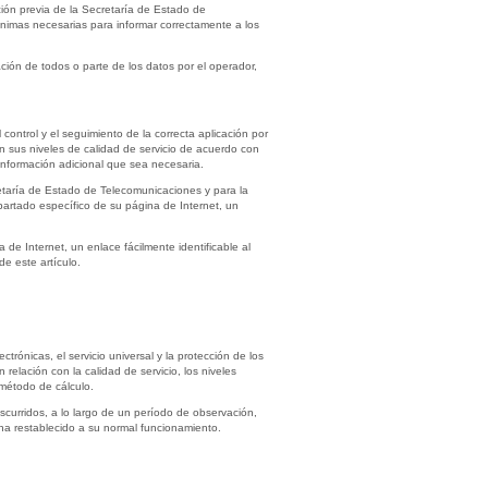
ación previa de la Secretaría de Estado de
ínimas necesarias para informar correctamente a los
ión de todos o parte de los datos por el operador,
ontrol y el seguimiento de la correcta aplicación por
an sus niveles de calidad de servicio de acuerdo con
 información adicional que sea necesaria.
etaría de Estado de Telecomunicaciones y para la
apartado específico de su página de Internet, un
de Internet, un enlace fácilmente identificable al
e este artículo.
rónicas, el servicio universal y la protección de los
relación con la calidad de servicio, los niveles
método de cálculo.
scurridos, a lo largo de un período de observación,
 ha restablecido a su normal funcionamiento.