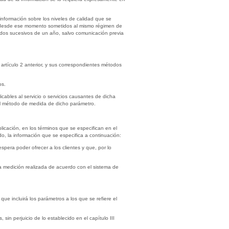
información sobre los niveles de calidad que se
o desde ese momento sometidos al mismo régimen de
odos sucesivos de un año, salvo comunicación previa
l artículo 2 anterior, y sus correspondientes métodos
os.
icables al servicio o servicios causantes de dicha
n el método de medida de dicho parámetro.
blicación, en los términos que se especifican en el
o, la información que se especifica a continuación:
pera poder ofrecer a los clientes y que, por lo
a medición realizada de acuerdo con el sistema de
ue incluirá los parámetros a los que se refiere el
 sin perjuicio de lo establecido en el capítulo III