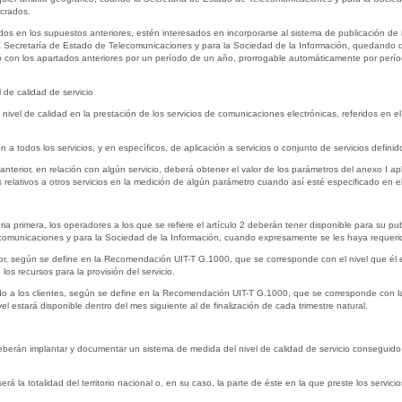
ucrados.
idos en los supuestos anteriores, estén interesados en incorporarse al sistema de publicación de 
 la Secretaría de Estado de Telecomunicaciones y para la Sociedad de la Información, quedand
o con los apartados anteriores por un período de un año, prorrogable automáticamente por perí
 de calidad de servicio
 nivel de calidad en la prestación de los servicios de comunicaciones electrónicas, referidos en e
a todos los servicios, y en específicos, de aplicación a servicios o conjunto de servicios definid
anterior, en relación con algún servicio, deberá obtener el valor de los parámetros del anexo I apl
tos relativos a otros servicios en la medición de algún parámetro cuando así esté especificado e
toria primera, los operadores a los que se refiere el artículo 2 deberán tener disponible para su pu
elecomunicaciones y para la Sociedad de la Información, cuando expresamente se les haya requerid
ador, según se define en la Recomendación UIT-T G.1000, que se corresponde con el nivel que él es
los recursos para la provisión del servicio.
ado a los clientes, según se define en la Recomendación UIT-T G.1000, que se corresponde con l
vel estará disponible dentro del mes siguiente al de finalización de cada trimestre natural.
deberán implantar y documentar un sistema de medida del nivel de calidad de servicio conseguido q
 la totalidad del territorio nacional o, en su caso, la parte de éste en la que preste los servicios,