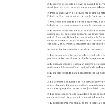
2. El sistema de medida del nivel de calidad de servi
Administración, como su auditoría, por una entidad e
3. Para la elaboración del documento descriptivo ref
Estado de Telecomunicaciones y para la Sociedad de l
4. Una copia actualizada de dicho documento, o de u
Estado de Telecomunicaciones y para la Sociedad de l
5. El sistema de medida del nivel de calidad de servi
parámetros, así como para subsanar las deficiencias e
artículo 6 de esta Orden. La comunicación a la Secre
correspondiente se deberá realizar en un plazo no su
operador y en atención a circunstancias especiales,
Artículo 6. Auditoría relativa a la calidad de servicio
1. Los operadores a los que se refiere el artículo 2 
precisión de las mediciones publicadas o reportadas a 
a) El auditado dispone y aplica un sistema de medid
remitida a la Administración en aplicación de lo dispue
b) El proceso utilizado para la realización de las m
real.
2. La Secretaría de Estado de Telecomunicaciones y
refiere el artículo 26, podrá establecer requisitos m
auditorías, que podrán incluir un conjunto básico de 
3. Las comprobaciones de la auditoría anual se divid
comunicados a lo largo del año o anualidad anterior 
4. El operador proporcionará al auditor acceso a tod