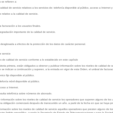
 se refieren a:
calidad de servicio relativos a los servicios de: telefonía disponible al público, acceso a Intern
 relativo a la calidad de servicio.
a facturación a los usuarios finales.
egradación importante de la calidad de servicio.
 desglosada a efectos de la protección de los datos de carácter personal.
e servicio
es de calidad de servicio conforme a lo establecido en este capítulo
nsitoria primera, están obligados a obtener y publicar información sobre los niveles de calidad de 
e se indican a continuación y superen, a la entrada en vigor de esta Orden, el umbral de facturac
nico fijo disponible al público.
lefonía móvil disponible al público.
cceso a Internet.
consulta telefónica sobre números de abonado.
 información sobre los niveles de calidad de servicio los operadores que superen alguno de los 
cha obligación comenzará después de transcurrido un año, a partir de la fecha en que se haya p
ormación sobre los niveles de calidad de servicio aquellos operadores que presten alguno de los s
uier ámbito geográfico, cuando la Secretaría de Estado de Telecomunicaciones y para la Socied