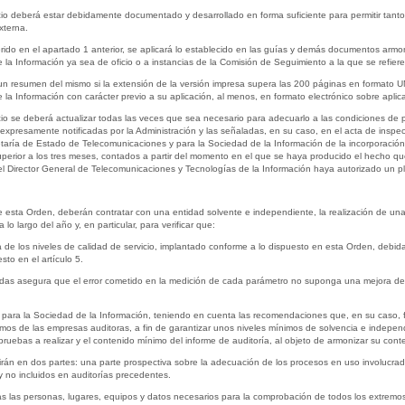
cio deberá estar debidamente documentado y desarrollado en forma suficiente para permitir tanto s
xterna.
erido en el apartado 1 anterior, se aplicará lo establecido en las guías y demás documentos armo
a Información ya sea de oficio o a instancias de la Comisión de Seguimiento a la que se refiere
n resumen del mismo si la extensión de la versión impresa supera las 200 páginas en formato U
a Información con carácter previo a su aplicación, al menos, en formato electrónico sobre aplica
cio se deberá actualizar todas las veces que sea necesario para adecuarlo a las condiciones de p
xpresamente notificadas por la Administración y las señaladas, en su caso, en el acta de inspecci
taría de Estado de Telecomunicaciones y para la Sociedad de la Información de la incorporación 
perior a los tres meses, contados a partir del momento en el que se haya producido el hecho que
 el Director General de Telecomunicaciones y Tecnologías de la Información haya autorizado un p
de esta Orden, deberán contratar con una entidad solvente e independiente, la realización de una
lo largo del año y, en particular, para verificar que:
a de los niveles de calidad de servicio, implantado conforme a lo dispuesto en esta Orden, deb
sto en el artículo 5.
edidas asegura que el error cometido en la medición de cada parámetro no suponga una mejora del
 para la Sociedad de la Información, teniendo en cuenta las recomendaciones que, en su caso, 
ínimos de las empresas auditoras, a fin de garantizar unos niveles mínimos de solvencia e independ
pruebas a realizar y el contenido mínimo del informe de auditoría, al objeto de armonizar su cont
irán en dos partes: una parte prospectiva sobre la adecuación de los procesos en uso involucrado
y no incluidos en auditorías precedentes.
as las personas, lugares, equipos y datos necesarios para la comprobación de todos los extremo