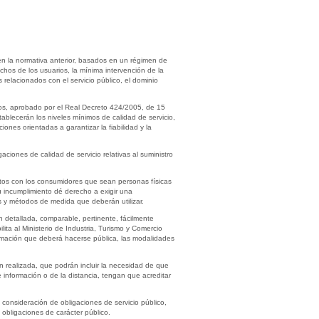
n la normativa anterior, basados en un régimen de
chos de los usuarios, la mínima intervención de la
 relacionados con el servicio público, el dominio
rios, aprobado por el Real Decreto 424/2005, de 15
tablecerán los niveles mínimos de calidad de servicio,
iones orientadas a garantizar la fiabilidad y la
iones de calidad de servicio relativas al suministro
ratos con los consumidores que sean personas físicas
su incumplimiento dé derecho a exigir una
os y métodos de medida que deberán utilizar.
n detallada, comparable, pertinente, fácilmente
ita al Ministerio de Industria, Turismo y Comercio
formación que deberá hacerse pública, las modalidades
n realizada, que podrán incluir la necesidad de que
 información o de la distancia, tengan que acreditar
a consideración de obligaciones de servicio público,
 obligaciones de carácter público.