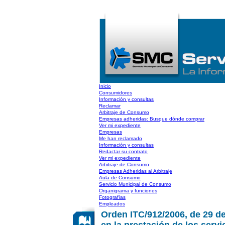
Inicio
Consumidores
Información y consultas
Reclamar
Arbitraje de Consumo
Empresas adheridas: Busque dónde comprar
Ver mi expediente
Empresas
Me han reclamado
Información y consultas
Redactar su contrato
Ver mi expediente
Arbitraje de Consumo
Empresas Adheridas al Arbitraje
Aula de Consumo
Servicio Municipal de Consumo
Organigrama y funciones
Fotografías
Empleados
Orden ITC/912/2006, de 29 de 