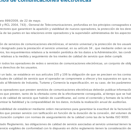
icios de comunicaciones electrónicas
creto 899/2009, de 22 de mayo.
y RCL 2004, 743) , General de Telecomunicaciones, profundiza en los principios consagrados e
rectores que garanticen la aparición y viabilidad de nuevos operadores, la protección de los dere
ía de las partes en las relaciones entre operadores y la supervisión administrativa de los aspectos
ón de servicios de comunicaciones electrónicas, el servicio universal y la protección de los usua
 designado para la prestación el servicio universal, en su artículo 34 , que mediante orden se es
, los requerimientos relativos a la remisión periódica de los datos a la Administración, las condic
relativas a la medida y seguimiento de los niveles de calidad de servicio que debe cumplir.
odos los operadores de redes o servicios de comunicaciones electrónicas, un conjunto de obligac
os derechos de los usuarios.
or un lado, se establece en sus artículos 105 y 106 la obligación de que se precisen en los cont
dividuales de calidad de servicio que el operador se compromete a ofrecer y los supuestos en que 
o al Ministerio de Industria, Turismo y Comercio la especificación, en su caso, de los parámetr
 los operadores que presten servicios de comunicaciones electrónicas deberán publicar informació
cios que presten, tanto de la ofertada como de la efectivamente conseguida, al tiempo que se habil
ros de calidad de servicio que habrán de cuantificarse, así como el contenido y formato de la in
tizar la fiabilidad y la comparabilidad de los datos, incluida la realización anual de auditorías.
sibilidad de establecer mediante orden mecanismos para garantizar la exactitud de la facturació
 que prestan servicio con tarificación en función de la duración de la conexión, del volumen de
facturación cumplen con normas de aseguramiento de la calidad como las de la familia ISO 9000.
itado Reglamento, las obligaciones de calidad de servicio asociadas al servicio universal tienen l
rvicio exigibles de conformidad con lo dispuesto en dicho reglamento tienen la consideración de