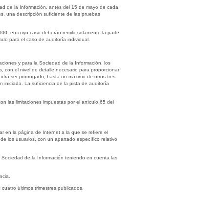
dad de la Información, antes del 15 de mayo de cada
, una descripción suficiente de las pruebas
2000, en cuyo caso deberán remitir solamente la parte
ado para el caso de auditoría individual.
caciones y para la Sociedad de la Información, los
s, con el nivel de detalle necesario para proporcionar
 podrá ser prorrogado, hasta un máximo de otros tres
niciada. La suficiencia de la pista de auditoría
 las limitaciones impuestas por el artículo 65 del
r en la página de Internet a la que se refiere el
 de los usuarios, con un apartado específico relativo
 Sociedad de la Información teniendo en cuenta las
ncia.
s cuatro últimos trimestres publicados.