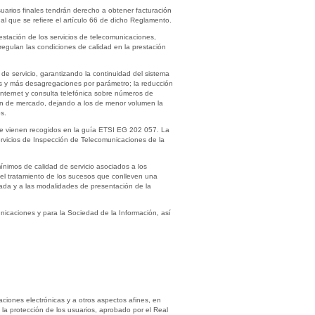
suarios finales tendrán derecho a obtener facturación
al que se refiere el artículo 66 de dicho Reglamento.
estación de los servicios de telecomunicaciones,
egulan las condiciones de calidad en la prestación
de servicio, garantizando la continuidad del sistema
tros y más desagregaciones por parámetro; la reducción
 Internet y consulta telefónica sobre números de
en de mercado, dejando a los de menor volumen la
s.
que vienen recogidos en la guía ETSI EG 202 057. La
ervicios de Inspección de Telecomunicaciones de la
ínimos de calidad de servicio asociados a los
 y el tratamiento de los sucesos que conlleven una
llada y a las modalidades de presentación de la
icaciones y para la Sociedad de la Información, así
.
caciones electrónicas y a otros aspectos afines, en
y la protección de los usuarios, aprobado por el Real