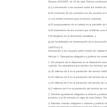
Decreto 424/2005, de 15 de abril. Dichas condiciones
a) La información a los usuarios sobre los niveles de 
b) El contenido de los contratos con los usuarios en lo
c) Los niveles mínimos para el servicio universal.
d) El aseguramiento de la calidad en la precisión de l
e) El tratamiento de los sucesos que conlleven una d
f) El desglose de la facturación detallada, y
g) las modalidades de presentación de la facturación
CAPÍTULO II.
Información a los usuarios sobre niveles de calidad d
Artículo 2. Operadores obligados a publicar los nivel
1. Sin perjuicio de lo dispuesto en la disposición tra
capítulo, los operadores que presten los servicios qu
a) 20 millones de € en la prestación del servicio telefó
b) 20 millones de € en la prestación del servicio de te
c) 20 millones de € en la prestación del servicio de a
d) 2 millones de € en la prestación del servicio de 
2. Vendrán igualmente obligados a obtener y publicar
posterior a la de entrada en vigor de esta Orden. Di
3. Además, estarán obligados a obtener y publicar inf
cuotas de mercado superiores al 10 por 100 en cualq