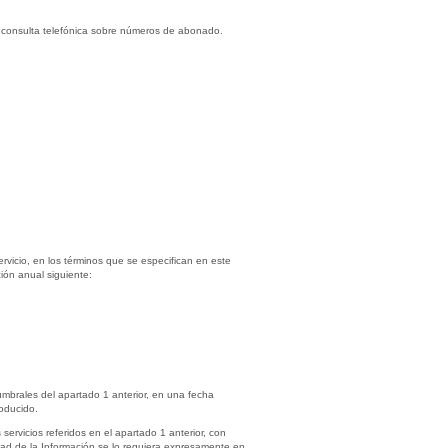
et y consulta telefónica sobre números de abonado.
servicio, en los términos que se especifican en este
ión anual siguiente:
umbrales del apartado 1 anterior, en una fecha
roducido.
ervicios referidos en el apartado 1 anterior, con
ad de la Información se lo requiera expresamente en