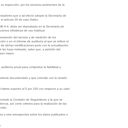
u inspección, por los servicios pertinentes de la
nizadores que a tal efecto adopte la Secretaría de
 el artículo 26 de esta Orden.
NE A-4, debe ser depositada en la Secretaría de
ciones ofimáticas de uso habitual.
restación del servicio y de medición de los
ón o en el informe de auditoría al que se refiere el
de dichas modificaciones junto con la actualización
 las haya motivado, salvo que, a petición del
lazo mayor.
 auditoría anual para comprobar la fiabilidad y
idamente documentado y que coincide con la versión
 mismo superior al 5 por 100 con respecto a su valor
formule la Comisión de Seguimiento a la que se
encia, así como criterios para la realización de las
enido.
s y otra retrospectiva sobre los datos publicados o
s.