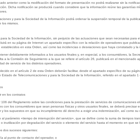
artado anterior como la modificación del formato de presentación no podrá realizarse sin la notific
ción. Dicha notificación se producirá cuando considere que la información reúne las garantías m
dores.
ciones y para la Sociedad de la Información podrá ordenar la suspensión temporal de la publicac
e los mismos.
ara la Sociedad de la Información, sin perjuicio de las actuaciones que sean necesarias para el c
ncluirá en su página de Internet un apartado específico con la relación de operadores que public
ión establecidos en esta Orden, así como las incidencias o desviaciones que haya constatado y la
tener debidamente informados a los usuarios finales y, en especial, a los consumidores, la Secr
lta a la Comisión de Seguimiento a la que se refiere el artículo 26, publicará en el mencionado 
ad de servicio de los distintos operadores.
cido en el artículo 2 de esta Orden deberán facilitar, desde el apartado específico de su página 
e Estado de Telecomunicaciones y para la Sociedad de la Información, referido en el apartado 1 d
os
ir en los contratos
 106 del Reglamento sobre las condiciones para la prestación de servicios de comunicaciones elect
s con los consumidores que sean personas físicas y otros usuarios finales, se deberá precisar en 
r y los supuestos en que su incumplimiento dé derecho a exigir una indemnización, así como su 
o al parámetro «tiempo de interrupción del servicio», que se define como la suma de tiempos tran
a o inutilización por degradación del servicio o elemento del servicio hasta el momento en que se
los dos sucesos siguientes:
ría al punto de contacto del operador, o