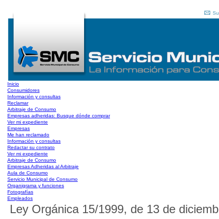
Su
Inicio
Consumidores
Información y consultas
Reclamar
Arbitraje de Consumo
Empresas adheridas: Busque dónde comprar
Ver mi expediente
Empresas
Me han reclamado
Información y consultas
Redactar su contrato
Ver mi expediente
Arbitraje de Consumo
Empresas Adheridas al Arbitraje
Aula de Consumo
Servicio Municipal de Consumo
Organigrama y funciones
Fotografías
Empleados
Ley Orgánica 15/1999, de 13 de diciem