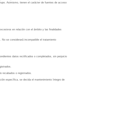
grupo. Asimismo, tienen el carácter de fuentes de acceso
xcesivos en relación con el ámbito y las finalidades
s. No se considerará incompatible el tratamiento
pondientes datos rectificados o completados, sin perjuicio
gistrados.
do recabados o registrados.
ación específica, se decida el mantenimiento íntegro de