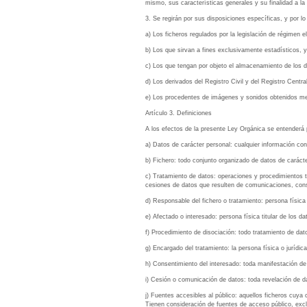
mismo, sus características generales y su finalidad a l
3. Se regirán por sus disposiciones específicas, y por l
a) Los ficheros regulados por la legislación de régimen el
b) Los que sirvan a fines exclusivamente estadísticos, y
c) Los que tengan por objeto el almacenamiento de los da
d) Los derivados del Registro Civil y del Registro Centr
e) Los procedentes de imágenes y sonidos obtenidos medi
Artículo 3. Definiciones
A los efectos de la presente Ley Orgánica se entenderá 
a) Datos de carácter personal: cualquier información conc
b) Fichero: todo conjunto organizado de datos de caráct
c) Tratamiento de datos: operaciones y procedimientos t
cesiones de datos que resulten de comunicaciones, consu
d) Responsable del fichero o tratamiento: persona física 
e) Afectado o interesado: persona física titular de los da
f) Procedimiento de disociación: todo tratamiento de da
g) Encargado del tratamiento: la persona física o jurídic
h) Consentimiento del interesado: toda manifestación de 
i) Cesión o comunicación de datos: toda revelación de da
j) Fuentes accesibles al público: aquellos ficheros cuya
Tienen consideración de fuentes de acceso público, exclu