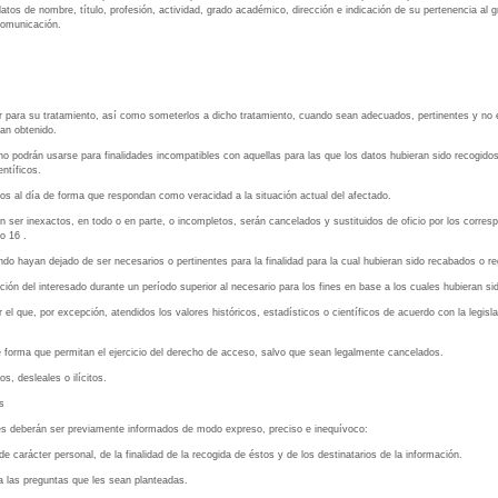
tos de nombre, título, profesión, actividad, grado académico, dirección e indicación de su pertenencia al 
 comunicación.
r para su tratamiento, así como someterlos a dicho tratamiento, cuando sean adecuados, pertinentes y no e
yan obtenido.
no podrán usarse para finalidades incompatibles con aquellas para las que los datos hubieran sido recogido
entíficos.
os al día de forma que respondan como veracidad a la situación actual del afectado.
an ser inexactos, en todo o en parte, o incompletos, serán cancelados y sustituidos de oficio por los corres
o 16 .
o hayan dejado de ser necesarios o pertinentes para la finalidad para la cual hubieran sido recabados o re
ión del interesado durante un período superior al necesario para los fines en base a los cuales hubieran si
l que, por excepción, atendidos los valores históricos, estadísticos o científicos de acuerdo con la legisl
 forma que permitan el ejercicio del derecho de acceso, salvo que sean legalmente cancelados.
s, desleales o ilícitos.
s
ales deberán ser previamente informados de modo expreso, preciso e inequívoco:
de carácter personal, de la finalidad de la recogida de éstos y de los destinatarios de la información.
 a las preguntas que les sean planteadas.