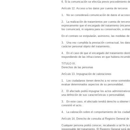
6. Si la comunicación se efectúa previo procedimiento de 
Artículo 12. Acceso a los datos por cuenta de terceros
1. No se considerará comunicación de datos el acceso de
2. La realización de tratamientos por cuenta de tercero
expresamente que el encargado del tratamiento únicamente 
los comunicará, ni siquiera para su conservación, a otra
En el contrato se estipularán, asimismo, las medidas de 
3. Una vez cumplida la prestación contractual, los dato
carácter personal objeto del tratamiento.
4. En el caso de que el encargado del tratamiento destin
respondiendo de las infracciones en que hubiera incurri
TITULO III.
Derechos de las personas
Artículo 13. Impugnación de valoraciones
1. Los ciudadanos tienen derecho a no verse sometidos a
evaluar determinados aspectos de su personalidad.
2. El afectado podrá impugnar los actos administrativo
una definición de sus características o personalidad.
3. En este caso, el afectado tendrá derecho a obtener in
consistió el acto.
4. La valoración sobre el comportamiento de los ciudada
Artículo 14. Derecho de consulta al Registro General de
Cualquier persona podrá conocer, recabando a tal fin la 
responsable del tratamiento. El Registro General será de 