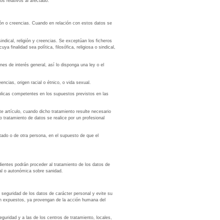
os relativos al afectado.
gión o creencias. Cuando en relación con estos datos se
indical, religión y creencias. Se exceptúan los ficheros
 finalidad sea política, filosófica, religiosa o sindical,
nes de interés general, así lo disponga una ley o el
encias, origen racial o étnico, o vida sexual.
úblicas competentes en los supuestos previstos en las
te artículo, cuando dicho tratamiento resulte necesario
o tratamiento de datos se realice por un profesional
ctado o de otra persona, en el supuesto de que el
ndientes podrán proceder al tratamiento de los datos de
tal o autonómica sobre sanidad.
 seguridad de los datos de carácter personal y evite su
tán expuestos, ya provengan de la acción humana del
guridad y a las de los centros de tratamiento, locales,