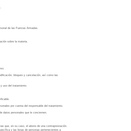
:
personal de las Fuerzas Armadas.
ación sobre la materia.
eso.
dificación, bloqueo y cancelación, así como las
 y uso del tratamiento.
ficable.
ersonales por cuenta del responsable del tratamiento.
 de datos personales que le conciernen.
cias que, en su caso, el abono de una contraprestación.
pecífica y las listas de personas pertenecientes a