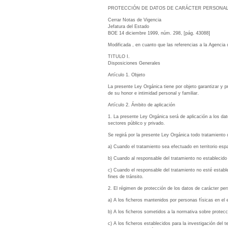
PROTECCIÓN DE DATOS DE CARÁCTER PERSONAL. Regul
Cerrar Notas de Vigencia
Jefatura del Estado
BOE 14 diciembre 1999, núm. 298, [pág. 43088]
Modificada , en cuanto que las referencias a la Agenci
TITULO I.
Disposiciones Generales
Artículo 1. Objeto
La presente Ley Orgánica tiene por objeto garantizar y p
de su honor e intimidad personal y familiar.
Artículo 2. Ámbito de aplicación
1. La presente Ley Orgánica será de aplicación a los dat
sectores público y privado.
Se regirá por la presente Ley Orgánica todo tratamiento 
a) Cuando el tratamiento sea efectuado en territorio esp
b) Cuando al responsable del tratamiento no establecido e
c) Cuando el responsable del tratamiento no esté estable
fines de tránsito.
2. El régimen de protección de los datos de carácter pe
a) A los ficheros mantenidos por personas físicas en el
b) A los ficheros sometidos a la normativa sobre protecc
c) A los ficheros establecidos para la investigación del