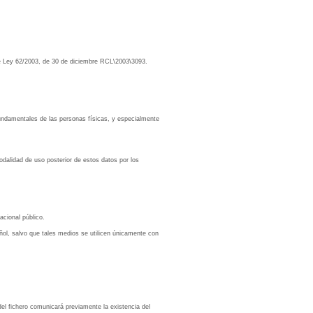
de Ley 62/2003, de 30 de diciembre RCL\2003\3093.
 fundamentales de las personas físicas, y especialmente
odalidad de uso posterior de estos datos por los
acional público.
añol, salvo que tales medios se utilicen únicamente con
del fichero comunicará previamente la existencia del