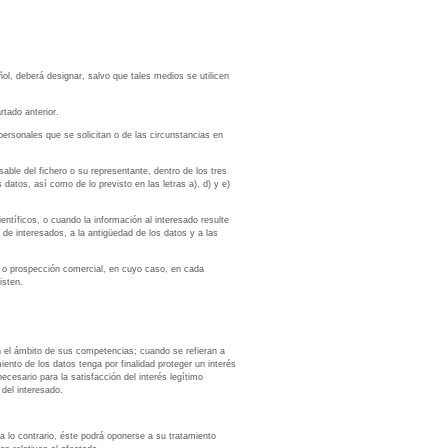
ñol, deberá designar, salvo que tales medios se utilicen
rtado anterior.
 personales que se solicitan o de las circunstancias en
ble del fichero o su representante, dentro de los tres
datos, así como de lo previsto en las letras a), d) y e)
entíficos, o cuando la información al interesado resulte
de interesados, a la antigüedad de los datos y a las
ad o prospección comercial, en cuyo caso, en cada
isten.
en el ámbito de sus competencias; cuando se refieran a
ento de los datos tenga por finalidad proteger un interés
ecesario para la satisfacción del interés legítimo
 del interesado.
a lo contrario, éste podrá oponerse a su tratamiento