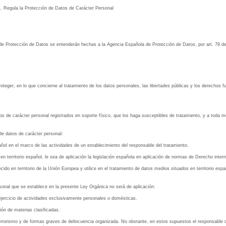
a la Protección de Datos de Carácter Personal
a de Protección de Datos se entenderán hechas a la Agencia Española de Protección de Datos, por art. 79 
roteger, en lo que concierne al tratamiento de los datos personales, las libertades públicas y los derechos
os de carácter personal registrados en soporte físico, que los haga susceptibles de tratamiento, y a toda m
de datos de carácter personal:
añol en el marco de las actividades de un establecimiento del responsable del tratamiento.
n territorio español, le sea de aplicación la legislación española en aplicación de normas de Derecho intern
cido en territorio de la Unión Europea y utilice en el tratamiento de datos medios situados en territorio esp
rsonal que se establece en la presente Ley Orgánica no será de aplicación:
 ejercicio de actividades exclusivamente personales o domésticas.
ión de materias clasificadas.
 terrorismo y de formas graves de delincuencia organizada. No obstante, en estos supuestos el responsable 