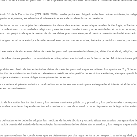
na concreta situación personal. En tal supuesto, el responsable del fichero excluirá del tratamiento los dat
tículo 16 de la Constitución (RCL 1978, 2836) , nadie podrá ser obligado a declarar sobre su ideología, reli
partado siguiente, se advertirá al interesado acerca de su derecho a no prestarlo.
fectado podrán ser objeto de tratamiento los datos de carácter personal que revelen la ideología, afiliación s
s, confesiones o comunidades religiosas y asociaciones, fundaciones y otras entidades sin ánimo de lucro, cuya
os, sin perjuicio de que la cesión de dichos datos precisará siempre el previo consentimiento del afectado.
 origen racial, a la salud y a la vida sexual sólo podrán ser recabados, tratados y cedidos cuando, por razo
 exclusiva de almacenar datos de carácter personal que revelen la ideología, afiliación sindical, religión, cre
n de infracciones penales o administrativas sólo podrán ser incluidos en ficheros de las Administraciones p
 podrán ser objeto de tratamiento los datos de carácter personal a que se refieren los apartados 2 y 3 de es
tación de asistencia sanitaria o tratamientos médicos o la gestión de servicios sanitarios, siempre que dich
a sujeta asimismo a una obligación equivalente de secreto.
se refiere el párrafo anterior cuando el tratamiento sea necesario para salvaguadar el interés vital del afe
ar su consentimiento.
ecto de la cesión, las instituciones y los centros sanitarios públicos y privados y los profesionales correspo
ue a ellos acudan o hayan de ser tratados en los mismos de acuerdo con lo dispuesto en la legislación esta
do del tratamiento deberán adoptar las medidas de índole técnica y organizativas necesarias que garantice la
, habida cuenta del estado de la tecnología, la naturaleza de los datos almacenados y los riesgos a que es
ros que no reúnan las condiciones que se determinen por vía reglamentaria con respecto a su integridad y se