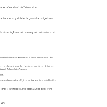
 se refiere el artículo 7 de esta Ley.
 de los mismos y al deber de guardarlos, obligaciones
funciones legítimas del cedente y del cesionario con el
ión de dicho tratamiento con ficheros de terceros. En
 en el ejercicio de las funciones que tiene atribuidas.
o o al Tribunal de Cuentas.
icos.
los estudios epidemiológicos en los términos establecidos
 conocer la finalidad a que destinarán los datos cuya
e Ley.