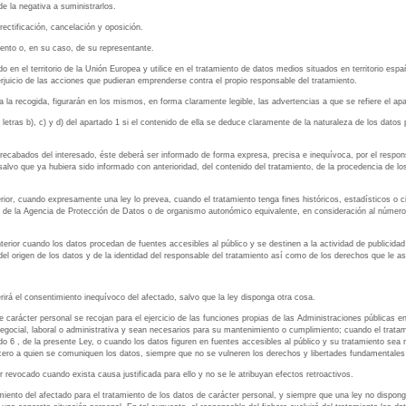
e la negativa a suministrarlos.
rectificación, cancelación y oposición.
miento o, en su caso, de su representante.
 en el territorio de la Unión Europea y utilice en el tratamiento de datos medios situados en territorio espa
rjuicio de las acciones que pudieran emprenderse contra el propio responsable del tratamiento.
 la recogida, figurarán en los mismos, en forma claramente legible, las advertencias a que se refiere el apa
 letras b), c) y d) del apartado 1 si el contenido de ella se deduce claramente de la naturaleza de los datos
recabados del interesado, éste deberá ser informado de forma expresa, precisa e inequívoca, por el responsa
lvo que ya hubiera sido informado con anterioridad, del contenido del tratamiento, de la procedencia de los 
rior, cuando expresamente una ley lo prevea, cuando el tratamiento tenga fines históricos, estadísticos o ci
io de la Agencia de Protección de Datos o de organismo autonómico equivalente, en consideración al número 
terior cuando los datos procedan de fuentes accesibles al público y se destinen a la actividad de publicid
del origen de los datos y de la identidad del responsable del tratamiento así como de los derechos que le as
erirá el consentimiento inequívoco del afectado, salvo que la ley disponga otra cosa.
 carácter personal se recojan para el ejercicio de las funciones propias de las Administraciones públicas 
negocial, laboral o administrativa y sean necesarios para su mantenimiento o cumplimiento; cuando el tratami
ado 6 , de la presente Ley, o cuando los datos figuren en fuentes accesibles al público y su tratamiento sea n
ercero a quien se comuniquen los datos, siempre que no se vulneren los derechos y libertades fundamentales
er revocado cuando exista causa justificada para ello y no se le atribuyan efectos retroactivos.
iento del afectado para el tratamiento de los datos de carácter personal, y siempre que una ley no dispong