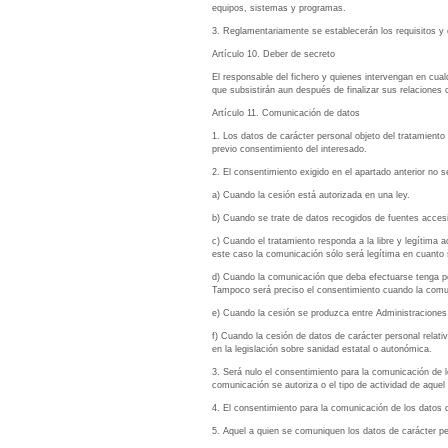
equipos, sistemas y programas.
3. Reglamentariamente se establecerán los requisitos y c
Artículo 10. Deber de secreto
El responsable del fichero y quienes intervengan en cual
que subsistirán aun después de finalizar sus relaciones c
Artículo 11. Comunicación de datos
1. Los datos de carácter personal objeto del tratamiento
previo consentimiento del interesado.
2. El consentimiento exigido en el apartado anterior no s
a) Cuando la cesión está autorizada en una ley.
b) Cuando se trate de datos recogidos de fuentes accesib
c) Cuando el tratamiento responda a la libre y legítima 
este caso la comunicación sólo será legítima en cuanto se 
d) Cuando la comunicación que deba efectuarse tenga por 
Tampoco será preciso el consentimiento cuando la comun
e) Cuando la cesión se produzca entre Administraciones pú
f) Cuando la cesión de datos de carácter personal relati
en la legislación sobre sanidad estatal o autonómica.
3. Será nulo el consentimiento para la comunicación de lo
comunicación se autoriza o el tipo de actividad de aque
4. El consentimiento para la comunicación de los datos 
5. Aquel a quien se comuniquen los datos de carácter per