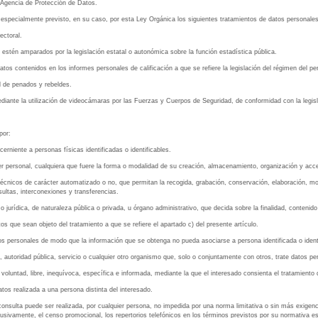
a Agencia de Protección de Datos.
o especialmente previsto, en su caso, por esta Ley Orgánica los siguientes tratamientos de datos personales
ectoral.
 estén amparados por la legislación estatal o autonómica sobre la función estadística pública.
tos contenidos en los informes personales de calificación a que se refiere la legislación del régimen del 
al de penados y rebeldes.
ante la utilización de videocámaras por las Fuerzas y Cuerpos de Seguridad, de conformidad con la legisl
por:
erniente a personas físicas identificadas o identificables.
er personal, cualquiera que fuere la forma o modalidad de su creación, almacenamiento, organización y acc
écnicos de carácter automatizado o no, que permitan la recogida, grabación, conservación, elaboración, mo
ltas, interconexiones y transferencias.
o jurídica, de naturaleza pública o privada, u órgano administrativo, que decida sobre la finalidad, contenido
tos que sean objeto del tratamiento a que se refiere el apartado c) del presente artículo.
tos personales de modo que la información que se obtenga no pueda asociarse a persona identificada o identi
a, autoridad pública, servicio o cualquier otro organismo que, solo o conjuntamente con otros, trate datos p
voluntad, libre, inequívoca, específica e informada, mediante la que el interesado consienta el tratamiento
tos realizada a una persona distinta del interesado.
 consulta puede ser realizada, por cualquier persona, no impedida por una norma limitativa o sin más exigen
sivamente, el censo promocional, los repertorios telefónicos en los términos previstos por su normativa es