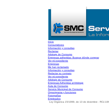
Inicio
Consumidores
Información y consultas
Reclamar
Arbitraje de Consumo
Empresas adheridas: Busque dónde comprar
Ver mi expediente
Empresas
Me han reclamado
Información y consultas
Redactar su contrato
Ver mi expediente
Arbitraje de Consumo
Empresas Adheridas al Arbitraje
Aula de Consumo
Servicio Municipal de Consumo
Organigrama y funciones
Fotografías
Empleados
Ley Orgánica 15/1999, de 13 de diciembre - RCL\1