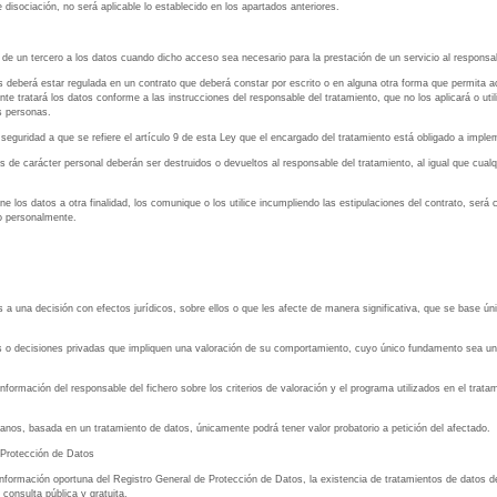
disociación, no será aplicable lo establecido en los apartados anteriores.
 un tercero a los datos cuando dicho acceso sea necesario para la prestación de un servicio al responsab
s deberá estar regulada en un contrato que deberá constar por escrito o en alguna otra forma que permita a
tratará los datos conforme a las instrucciones del responsable del tratamiento, que no los aplicará o utiliza
s personas.
seguridad a que se refiere el artículo 9 de esta Ley que el encargado del tratamiento está obligado a imple
s de carácter personal deberán ser destruidos o devueltos al responsable del tratamiento, al igual que cua
e los datos a otra finalidad, los comunique o los utilice incumpliendo las estipulaciones del contrato, será
do personalmente.
 una decisión con efectos jurídicos, sobre ellos o que les afecte de manera significativa, que se base ú
s o decisiones privadas que impliquen una valoración de su comportamiento, cuyo único fundamento sea un 
formación del responsable del fichero sobre los criterios de valoración y el programa utilizados en el tratam
nos, basada en un tratamiento de datos, únicamente podrá tener valor probatorio a petición del afectado.
 Protección de Datos
información oportuna del Registro General de Protección de Datos, la existencia de tratamientos de datos de 
consulta pública y gratuita.