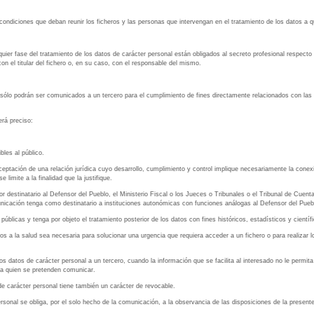
ondiciones que deban reunir los ficheros y las personas que intervengan en el tratamiento de los datos a que
quier fase del tratamiento de los datos de carácter personal están obligados al secreto profesional respecto
on el titular del fichero o, en su caso, con el responsable del mismo.
 sólo podrán ser comunicados a un tercero para el cumplimiento de fines directamente relacionados con las 
erá preciso:
les al público.
aceptación de una relación jurídica cuyo desarrollo, cumplimiento y control implique necesariamente la conex
limite a la finalidad que la justifique.
destinatario al Defensor del Pueblo, el Ministerio Fiscal o los Jueces o Tribunales o el Tribunal de Cuentas,
icación tenga como destinatario a instituciones autonómicas con funciones análogas al Defensor del Puebl
blicas y tenga por objeto el tratamiento posterior de los datos con fines históricos, estadísticos y científ
vos a la salud sea necesaria para solucionar una urgencia que requiera acceder a un fichero o para realizar 
s datos de carácter personal a un tercero, cuando la información que se facilita al interesado no le permita
l a quien se pretenden comunicar.
de carácter personal tiene también un carácter de revocable.
sonal se obliga, por el solo hecho de la comunicación, a la observancia de las disposiciones de la present