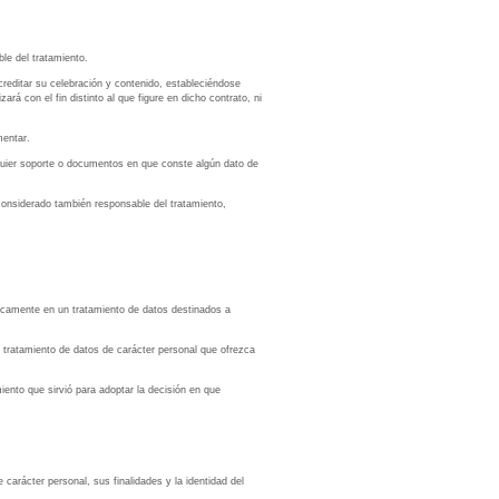
le del tratamiento.
creditar su celebración y contenido, estableciéndose
rá con el fin distinto al que figure en dicho contrato, ni
mentar.
lquier soporte o documentos en que conste algún dato de
 considerado también responsable del tratamiento,
nicamente en un tratamiento de datos destinados a
tratamiento de datos de carácter personal que ofrezca
iento que sirvió para adoptar la decisión en que
carácter personal, sus finalidades y la identidad del