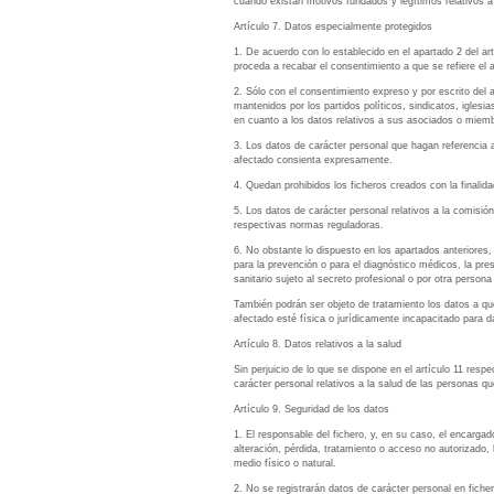
cuando existan motivos fundados y legítimos relativos a u
Artículo 7. Datos especialmente protegidos
1. De acuerdo con lo establecido en el apartado 2 del ar
proceda a recabar el consentimiento a que se refiere el a
2. Sólo con el consentimiento expreso y por escrito del a
mantenidos por los partidos políticos, sindicatos, iglesia
en cuanto a los datos relativos a sus asociados o miembr
3. Los datos de carácter personal que hagan referencia al
afectado consienta expresamente.
4. Quedan prohibidos los ficheros creados con la finalidad
5. Los datos de carácter personal relativos a la comisió
respectivas normas reguladoras.
6. No obstante lo dispuesto en los apartados anteriores,
para la prevención o para el diagnóstico médicos, la pres
sanitario sujeto al secreto profesional o por otra person
También podrán ser objeto de tratamiento los datos a que 
afectado esté física o jurídicamente incapacitado para d
Artículo 8. Datos relativos a la salud
Sin perjuicio de lo que se dispone en el artículo 11 resp
carácter personal relativos a la salud de las personas q
Artículo 9. Seguridad de los datos
1. El responsable del fichero, y, en su caso, el encarga
alteración, pérdida, tratamiento o acceso no autorizado
medio físico o natural.
2. No se registrarán datos de carácter personal en fiche