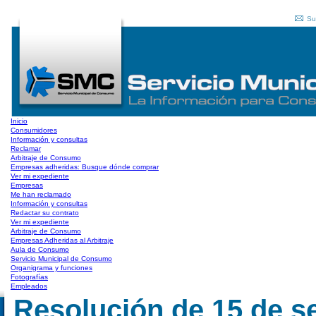
Su
Inicio
Consumidores
Información y consultas
Reclamar
Arbitraje de Consumo
Empresas adheridas: Busque dónde comprar
Ver mi expediente
Empresas
Me han reclamado
Información y consultas
Redactar su contrato
Ver mi expediente
Arbitraje de Consumo
Empresas Adheridas al Arbitraje
Aula de Consumo
Servicio Municipal de Consumo
Organigrama y funciones
Fotografías
Empleados
Resolución de 15 de s