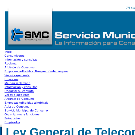
Su
Inicio
Consumidores
Información y consultas
Reclamar
Arbitraje de Consumo
Empresas adheridas: Busque dónde comprar
Ver mi expediente
Empresas
Me han reclamado
Información y consultas
Redactar su contrato
Ver mi expediente
Arbitraje de Consumo
Empresas Adheridas al Arbitraje
Aula de Consumo
Servicio Municipal de Consumo
Organigrama y funciones
Fotografías
Empleados
Ley General de Telec