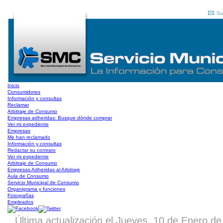
Su
Inicio
Consumidores
Información y consultas
Reclamar
Arbitraje de Consumo
Empresas adheridas: Busque dónde comprar
Ver mi expediente
Empresas
Me han reclamado
Información y consultas
Redactar su contrato
Ver mi expediente
Arbitraje de Consumo
Empresas Adheridas al Arbitraje
Aula de Consumo
Servicio Municipal de Consumo
Organigrama y funciones
Fotografías
Empleados
Última actualización el Jueves, 10 de Enero d