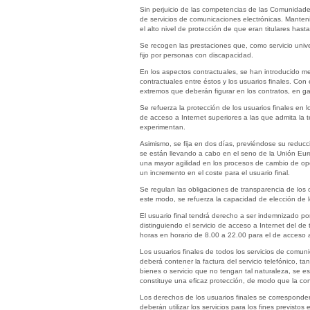
Sin perjuicio de las competencias de las Comunidade
de servicios de comunicaciones electrónicas. Manteni
el alto nivel de protección de que eran titulares has
Se recogen las prestaciones que, como servicio unive
fijo por personas con discapacidad.
En los aspectos contractuales, se han introducido me
contractuales entre éstos y los usuarios finales. Co
extremos que deberán figurar en los contratos, en gar
Se refuerza la protección de los usuarios finales en 
de acceso a Internet superiores a las que admita la t
experimentan.
Asimismo, se fija en dos días, previéndose su reducci
se están llevando a cabo en el seno de la Unión Euro
una mayor agilidad en los procesos de cambio de oper
un incremento en el coste para el usuario final.
Se regulan las obligaciones de transparencia de los 
este modo, se refuerza la capacidad de elección de l
El usuario final tendrá derecho a ser indemnizado por
distinguiendo el servicio de acceso a Internet del de 
horas en horario de 8.00 a 22.00 para el de acceso a
Los usuarios finales de todos los servicios de comun
deberá contener la factura del servicio telefónico, 
bienes o servicio que no tengan tal naturaleza, se e
constituye una eficaz protección, de modo que la con
Los derechos de los usuarios finales se corresponden
deberán utilizar los servicios para los fines previstos