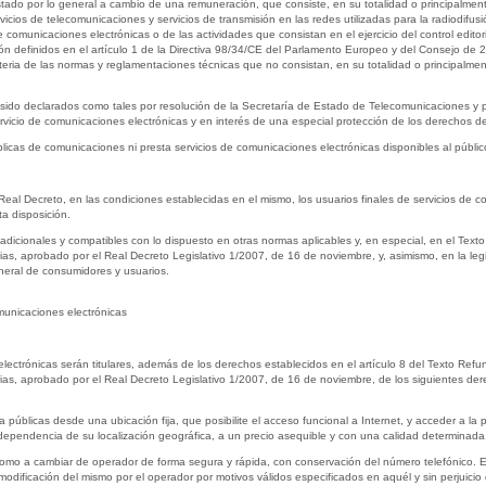
stado por lo general a cambio de una remuneración, que consiste, en su totalidad o principalment
vicios de telecomunicaciones y servicios de transmisión en las redes utilizadas para la radiodifusi
 comunicaciones electrónicas o de las actividades que consistan en el ejercicio del control edito
ción definidos en el artículo 1 de la Directiva 98/34/CE del Parlamento Europeo y del Consejo de
ria de las normas y reglamentaciones técnicas que no consistan, en su totalidad o principalmen
an sido declarados como tales por resolución de la Secretaría de Estado de Telecomunicaciones y 
ervicio de comunicaciones electrónicas y en interés de una especial protección de los derechos de
blicas de comunicaciones ni presta servicios de comunicaciones electrónicas disponibles al públi
Real Decreto, en las condiciones establecidas en el mismo, los usuarios finales de servicios de 
a disposición.
dicionales y compatibles con lo dispuesto en otras normas aplicables y, en especial, en el Text
as, aprobado por el Real Decreto Legislativo 1/2007, de 16 de noviembre, y, asimismo, en la l
neral de consumidores y usuarios.
municaciones electrónicas
electrónicas serán titulares, además de los derechos establecidos en el artículo 8 del Texto Ref
as, aprobado por el Real Decreto Legislativo 1/2007, de 16 de noviembre, de los siguientes der
públicas desde una ubicación fija, que posibilite el acceso funcional a Internet, y acceder a la p
independencia de su localización geográfica, a un precio asequible y con una calidad determinada
 como a cambiar de operador de forma segura y rápida, con conservación del número telefónico. En 
dificación del mismo por el operador por motivos válidos especificados en aquél y sin perjuicio 