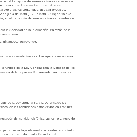
e, en el transporte de señales a través de redes de
ón, pero no de los servicios que suministren
rial sobre dichos contenidos; quedan excluidos,
 22 de junio de 1998 (LCEur 1998, 2316) por la que
te, en el transporte de señales a través de redes de
para la Sociedad de la Información, en razón de la
 los usuarios.
co, ni tampoco los revende.
comunicaciones electrónicas. Los operadores estarán
o Refundido de la Ley General para la Defensa de los
egislación dictada por las Comunidades Autónomas en
undido de la Ley General para la Defensa de los
echos, en las condiciones establecidas en este Real
restación del servicio telefónico, así como al resto de
.
particular, incluye el derecho a resolver el contrato
de otras causas de resolución unilateral.