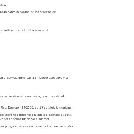
ales.
zada sobre la calidad de los servicios de
 utilizados en el tráfico comercial.
n el servicio universal, a un precio asequible y con
 de su localización geográfica, con una calidad
 Real Decreto 424/2005, de 15 de abril, lo siguiente:
cio telefónico disponible al público, siempre que sus
ceder de forma funcional a Internet.
se ponga a disposición de todos los usuarios finales