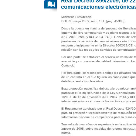
Real Decreto 899/2009, de 22
comunicaciones electrónica
Ministerio Presidencia
BOE 30 mayo 2009, núm. 131, [pág. 45386]
Desde la puesta en marcha del proceso de liberaliza
entorno de libre competencia y de pleno respeto a l
(RCL 2003, 2593 y RCL 2004, 743) , General de Tele
prestación de servicios de comunicaciones electrónica
recogen principalmente en la Directiva 2002/22/CE, d
relación con las redes y los servicios de comunicacione
Por una parte, se establece el servicio universal de
asequible y con un nivel de calidad determinado. La g
Comercio.
Por otra parte, se reconocen a todos los usuarios fi
de un contrato en el que figuren las condiciones que 
detallada, entre muchos otros.
Esta protección específica del usuario de telecomun
particular el Texto Refundido de la Ley General par
1/2007, de 16 de noviembre (RCL 2007, 2164 y RCL 2
telecomunicaciones en uno de los sectores cuyos usu
El Reglamento aprobado por el Real Decreto 424/200
para su protección: el procedimiento de resolución 
Información dispone de competencia para la resolució
Tras más de tres años de experiencia en la aplicaci
agosto de 2008, sobre medidas de reforma estructur
norma.