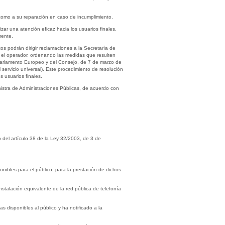
como a su reparación en caso de incumplimiento.
zar una atención eficaz hacia los usuarios finales.
mente.
os podrán dirigir reclamaciones a la Secretaría de
 el operador, ordenando las medidas que resulten
l Parlamento Europeo y del Consejo, de 7 de marzo de
l servicio universal). Este procedimiento de resolución
 usuarios finales.
inistra de Administraciones Públicas, de acuerdo con
o del artículo 38 de la Ley 32/2003, de 3 de
nibles para el público, para la prestación de dichos
instalación equivalente de la red pública de telefonía
s disponibles al público y ha notificado a la