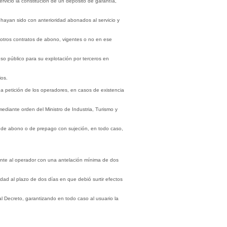
rvicio la constitución de un depósito de garantía,
o hayan sido con anterioridad abonados al servicio y
 u otros contratos de abono, vigentes o no en ese
 uso público para su explotación por terceros en
ios.
a petición de los operadores, en casos de existencia
ediante orden del Ministro de Industria, Turismo y
tos de abono o de prepago con sujeción, en todo caso,
mente al operador con una antelación mínima de dos
dad al plazo de dos días en que debió surtir efectos
al Decreto, garantizando en todo caso al usuario la