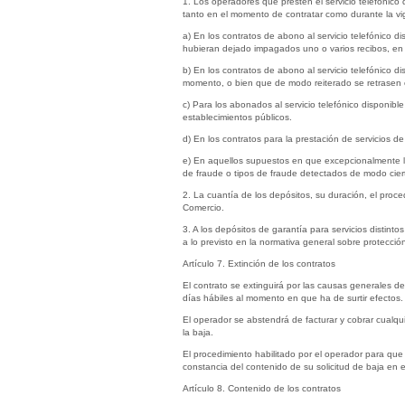
1. Los operadores que presten el servicio telefónico 
tanto en el momento de contratar como durante la vig
a) En los contratos de abono al servicio telefónico d
hubieran dejado impagados uno o varios recibos, en 
b) En los contratos de abono al servicio telefónico d
momento, o bien que de modo reiterado se retrasen e
c) Para los abonados al servicio telefónico disponibl
establecimientos públicos.
d) En los contratos para la prestación de servicios de
e) En aquellos supuestos en que excepcionalmente lo
de fraude o tipos de fraude detectados de modo cierto
2. La cuantía de los depósitos, su duración, el proc
Comercio.
3. A los depósitos de garantía para servicios distint
a lo previsto en la normativa general sobre protecció
Artículo 7. Extinción de los contratos
El contrato se extinguirá por las causas generales 
días hábiles al momento en que ha de surtir efectos.
El operador se abstendrá de facturar y cobrar cualqu
la baja.
El procedimiento habilitado por el operador para que
constancia del contenido de su solicitud de baja en el
Artículo 8. Contenido de los contratos