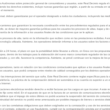
s Autónomas sobre protección general de consumidores y usuarios, este Real Decreto regula el 
endo los derechos existentes, incluye nuevas garantías que regirán, a partir de su entrada en vi
ta el momento.
rsal, deben garantizarse por el operador designado a todos los ciudadanos, incluyendo las medid
canismos que garanticen la necesaria coordinación entre los procedimientos regulados para el ac
n ello, se dotan de mayores garantías jurídicas para los usuarios los procesos de altas, bajas y 
antía de la información a los usuarios finales de las condiciones que se le aplican.
los procesos de alta, tanto en la información que reciben como en las prestaciones recibidas. A es
ecnología utilizada. Asimismo, los operadores deberán informar a los usuarios sobre los factores 
ón a 24 horas, el plazo en que la portabilidad debe llevarse a efecto, en línea con las propuest
pea, dentro de los trabajos para la elaboración del nuevo marco comunitario regulador de las c
ador, y, con ello, favorecer la competencia. Asimismo, se prevé continuar con la mejora de los p
operadores, tanto en relación con las condiciones contractuales que aplican a los usuarios final
os usuarios, que podrá comparar entre niveles de calidad conseguidos por los distintos operador
 las interrupciones del servicio que sufra. Este Real Decreto contiene reglas específicas para l
telefonía. La práctica de la compensación deberá ser automática si su cuantía es superior a un eur
 Internet.
icaciones electrónicas tendrán derecho a recibir facturas por los cargos en que incurran. A este 
tanto fijo como móvil. En el supuesto de que en la factura de un servicio de comunicaciones elect
stablece que el impago de estos últimos no podrá acarrear la suspensión del servicio de comunica
tinuidad del servicio no podrá verse amenazada por posibles impagos de bienes o servicios disti
 con las correlativas obligaciones que deben exigírseles en la contratación y uso de los servici
 en el contrato, evitando un uso fraudulento, cumplir con la contraprestación prevista por el suminis