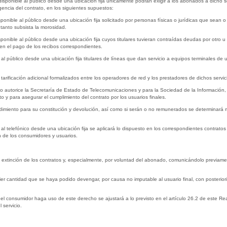
disponible al público desde una ubicación fija únicamente podrán exigir a los abonados a dicho se
encia del contrato, en los siguientes supuestos:
isponible al público desde una ubicación fija solicitado por personas físicas o jurídicas que sean 
tanto subsista la morosidad.
isponible al público desde una ubicación fija cuyos titulares tuvieran contraídas deudas por otro
n el pago de los recibos correspondientes.
e al público desde una ubicación fija titulares de líneas que dan servicio a equipos terminales de
 tarificación adicional formalizados entre los operadores de red y los prestadores de dichos servic
 autorice la Secretaría de Estado de Telecomunicaciones y para la Sociedad de la Información, 
 y para asegurar el cumplimiento del contrato por los usuarios finales.
edimiento para su constitución y devolución, así como si serán o no remunerados se determinará m
os al telefónico desde una ubicación fija se aplicará lo dispuesto en los correspondientes contra
n de los consumidores y usuarios.
de extinción de los contratos y, especialmente, por voluntad del abonado, comunicándolo previa
ier cantidad que se haya podido devengar, por causa no imputable al usuario final, con posteriori
 el consumidor haga uso de este derecho se ajustará a lo previsto en el artículo 26.2 de este Re
 servicio.