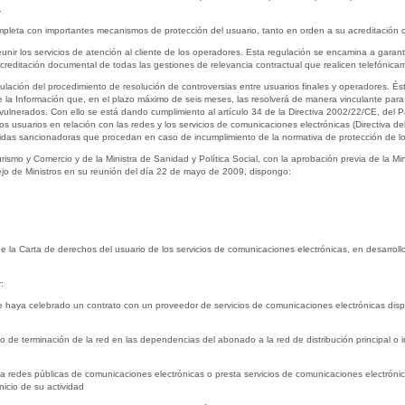
.
pleta con importantes mecanismos de protección del usuario, tanto en orden a su acreditación 
unir los servicios de atención al cliente de los operadores. Esta regulación se encamina a garanti
creditación documental de todas las gestiones de relevancia contractual que realicen telefónica
ulación del procedimiento de resolución de controversias entre usuarios finales y operadores. Ést
la Información que, en el plazo máximo de seis meses, las resolverá de manera vinculante para
s vulnerados. Con ello se está dando cumplimiento al artículo 34 de la Directiva 2002/22/CE, de
 los usuarios en relación con las redes y los servicios de comunicaciones electrónicas (Directiva de
didas sancionadoras que procedan en caso de incumplimiento de la normativa de protección de los
Turismo y Comercio y de la Ministra de Sanidad y Política Social, con la aprobación previa de la M
ejo de Ministros en su reunión del día 22 de mayo de 2009, dispongo:
e la Carta de derechos del usuario de los servicios de comunicaciones electrónicas, en desarroll
:
e haya celebrado un contrato con un proveedor de servicios de comunicaciones electrónicas dispo
nto de terminación de la red en las dependencias del abonado a la red de distribución principal o 
ta redes públicas de comunicaciones electrónicas o presta servicios de comunicaciones electrónica
icio de su actividad