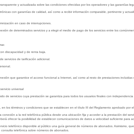
 transparente y actualizada sobre las condiciones ofrecidas por los operadores y las garantías leg
trónicas con garantías de calidad, así como a recibir información comparable, pertinente y actuali
demnización en caso de interrupciones.
xión de determinados servicios y a elegir el medio de pago de los servicios entre los comúnmente
mar.
con discapacidad y de renta baja.
de servicios de tarificación adicional.
ersonal.
onexión que garantice el acceso funcional a Internet, así como al resto de prestaciones incluidas e
servicio universal
inido de servicios cuya prestación se garantiza para todos los usuarios finales con independencia
a, en los términos y condiciones que se establecen en el título III del Reglamento aprobado por el
conexión a la red telefónica pública desde una ubicación fija y acceder a la prestación del servi
berá ofrecer la posibilidad de establecer comunicaciones de datos a velocidad suficiente para ac
rvicio telefónico disponible al público una guía general de números de abonados. Asimismo, que 
 o consulta telefónica sobre números de abonados.