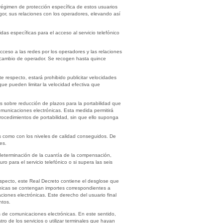
régimen de protección específica de estos usuarios
gor, sus relaciones con los operadores, elevando así
as específicas para el acceso al servicio telefónico
ceso a las redes por los operadores y las relaciones
de cambio de operador. Se recogen hasta quince
te respecto, estará prohibido publicitar velocidades
que pueden limitar la velocidad efectiva que
as sobre reducción de plazos para la portabilidad que
omunicaciones electrónicas. Esta medida permitirá
rocedimientos de portabilidad, sin que ello suponga
es como con los niveles de calidad conseguidos. De
es.
a determinación de la cuantía de la compensación,
o para el servicio telefónico o si supera las seis
respecto, este Real Decreto contiene el desglose que
rónicas se contengan importes correspondientes a
ciones electrónicas. Este derecho del usuario final
ntos.
os de comunicaciones electrónicas. En este sentido,
tro de los servicios o utilizar terminales que hayan