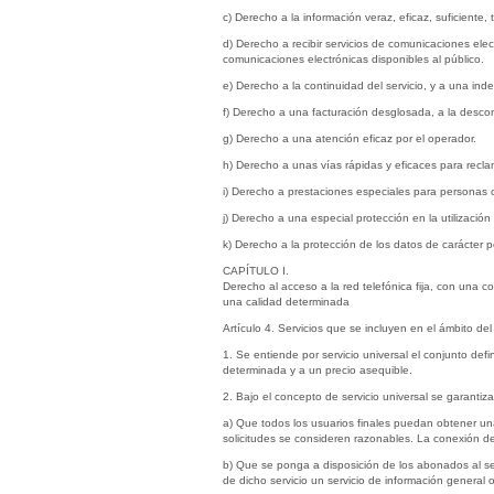
c) Derecho a la información veraz, eficaz, suficiente,
d) Derecho a recibir servicios de comunicaciones elec
comunicaciones electrónicas disponibles al público.
e) Derecho a la continuidad del servicio, y a una in
f) Derecho a una facturación desglosada, a la descone
g) Derecho a una atención eficaz por el operador.
h) Derecho a unas vías rápidas y eficaces para recla
i) Derecho a prestaciones especiales para personas 
j) Derecho a una especial protección en la utilización 
k) Derecho a la protección de los datos de carácter p
CAPÍTULO I.
Derecho al acceso a la red telefónica fija, con una c
una calidad determinada
Artículo 4. Servicios que se incluyen en el ámbito del 
1. Se entiende por servicio universal el conjunto def
determinada y a un precio asequible.
2. Bajo el concepto de servicio universal se garantiz
a) Que todos los usuarios finales puedan obtener una 
solicitudes se consideren razonables. La conexión de
b) Que se ponga a disposición de los abonados al se
de dicho servicio un servicio de información general