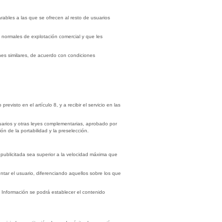
rables a las que se ofrecen al resto de usuarios
 normales de explotación comercial y que les
nes similares, de acuerdo con condiciones
visto en el artículo 8, y a recibir el servicio en las
uarios y otras leyes complementarias, aprobado por
n de la portabilidad y la preselección.
 publicitada sea superior a la velocidad máxima que
entar el usuario, diferenciando aquellos sobre los que
a Información se podrá establecer el contenido