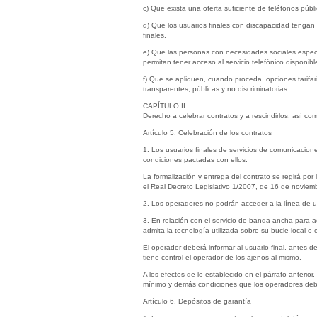
c) Que exista una oferta suficiente de teléfonos públi
d) Que los usuarios finales con discapacidad tengan a
finales.
e) Que las personas con necesidades sociales especi
permitan tener acceso al servicio telefónico disponibl
f) Que se apliquen, cuando proceda, opciones tarifar
transparentes, públicas y no discriminatorias.
CAPÍTULO II.
Derecho a celebrar contratos y a rescindirlos, así c
Artículo 5. Celebración de los contratos
1. Los usuarios finales de servicios de comunicaciones
condiciones pactadas con ellos.
La formalización y entrega del contrato se regirá po
el Real Decreto Legislativo 1/2007, de 16 de noviembr
2. Los operadores no podrán acceder a la línea de un
3. En relación con el servicio de banda ancha para a
admita la tecnología utilizada sobre su bucle local o
El operador deberá informar al usuario final, antes d
tiene control el operador de los ajenos al mismo.
A los efectos de lo establecido en el párrafo anteri
mínimo y demás condiciones que los operadores deben 
Artículo 6. Depósitos de garantía