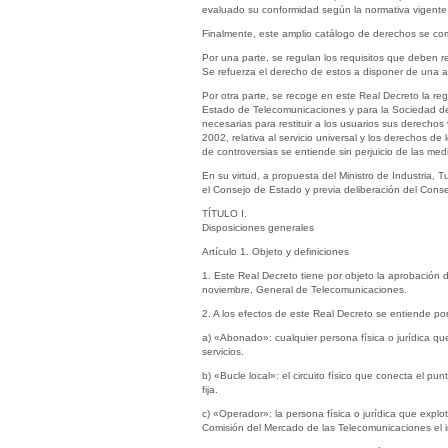
evaluado su conformidad según la normativa vigente
Finalmente, este amplio catálogo de derechos se com
Por una parte, se regulan los requisitos que deben re
Se refuerza el derecho de estos a disponer de una a
Por otra parte, se recoge en este Real Decreto la reg
Estado de Telecomunicaciones y para la Sociedad de 
necesarias para restituir a los usuarios sus derecho
2002, relativa al servicio universal y los derechos de
de controversias se entiende sin perjuicio de las me
En su virtud, a propuesta del Ministro de Industria, 
el Consejo de Estado y previa deliberación del Cons
TÍTULO I.
Disposiciones generales
Artículo 1. Objeto y definiciones
1. Este Real Decreto tiene por objeto la aprobación d
noviembre, General de Telecomunicaciones.
2. A los efectos de este Real Decreto se entiende por
a) «Abonado»: cualquier persona física o jurídica qu
servicios.
b) «Bucle local»: el circuito físico que conecta el pu
fija.
c) «Operador»: la persona física o jurídica que explo
Comisión del Mercado de las Telecomunicaciones el in