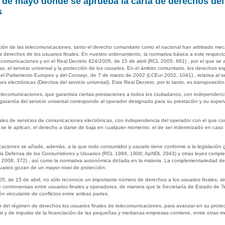
 de mayo donde se aprueba la carta de derechos del 
s
ción de las telecomunicaciones, tanto el derecho comunitario como el nacional han arbitrado m
os derechos de los usuarios finales. En nuestro ordenamiento, la normativa básica a este respec
comunicaciones y en el Real Decreto 424/2005, de 15 de abril (RCL 2005, 861) , por el que se 
s, el servicio universal y la protección de los usuarios. En el ámbito comunitario, los derechos 
el Parlamento Europeo y del Consejo, de 7 de marzo de 2002 (LCEur 2002, 1041) , relativa al ser
s electrónicas (Directiva del servicio universal). Este Real Decreto, por lo tanto, es transposición 
 telecomunicaciones, que garantiza ciertas prestaciones a todos los ciudadanos, con independenci
arantía del servicio universal corresponde al operador designado para su prestación y su supervisi
nales de servicios de comunicaciones electrónicas, con independencia del operador con el que c
se le aplican, el derecho a darse de baja en cualquier momento, el de ser indemnizado en caso de 
icaciones se añade, además, a la que todo consumidor y usuario tiene conforme a la legislación 
a la Defensa de los Consumidores y Usuarios (RCL 1984, 1906; ApNDL 2943) y otras leyes comple
008, 372) , así como la normativa autonómica dictada en la materia. La complementariedad de
arios gozan de un mayor nivel de protección.
5, de 15 de abril, no sólo reconoce un importante número de derechos a los usuarios finales, 
de controversias entre usuarios finales y operadores, de manera que la Secretaría de Estado de 
n vinculante de conflictos entre ambas partes.
ón del régimen de derechos los usuarios finales de telecomunicaciones, para avanzar en su prote
al y de impulso de la financiación de las pequeñas y medianas empresas contiene, entre otras 