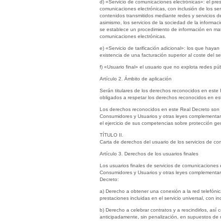
d) «Servicio de comunicaciones electrónicas»: el pre
comunicaciones electrónicas, con inclusión de los ser
contenidos transmitidos mediante redes y servicios de
asimismo, los servicios de la sociedad de la informa
se establece un procedimiento de información en mate
comunicaciones electrónicas.
e) «Servicio de tarificación adicional»: los que hay
existencia de una facturación superior al coste del s
f) «Usuario final» el usuario que no explota redes pú
Artículo 2. Ámbito de aplicación
Serán titulares de los derechos reconocidos en este 
obligados a respetar los derechos reconocidos en est
Los derechos reconocidos en este Real Decreto son a
Consumidores y Usuarios y otras leyes complementari
el ejercicio de sus competencias sobre protección ge
TÍTULO II.
Carta de derechos del usuario de los servicios de co
Artículo 3. Derechos de los usuarios finales
Los usuarios finales de servicios de comunicaciones 
Consumidores y Usuarios y otras leyes complementari
Decreto:
a) Derecho a obtener una conexión a la red telefónica 
prestaciones incluidas en el servicio universal, con 
b) Derecho a celebrar contratos y a rescindirlos, así
anticipadamente, sin penalización, en supuestos de mo