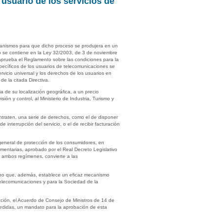
usuario de los servicios de
ecanismos para que dicho proceso se produjera en un
to se contiene en la Ley 32/2003, de 3 de noviembre
aprueba el Reglamento sobre las condiciones para la
específicos de los usuarios de telecomunicaciones se
vicio universal y los derechos de los usuarios en
de la citada Directiva.
a de su localización geográfica, a un precio
ón y control, al Ministerio de Industria, Turismo y
ontraten, una serie de derechos, como el de disponer
interrupción del servicio, o el de recibir facturación
general de protección de los consumidores, en
mentarias, aprobado por el Real Decreto Legislativo
 ambos regímenes, convierte a las
sino que, además, establece un eficaz mecanismo
Telecomunicaciones y para la Sociedad de la
cción, el Acuerdo de Consejo de Ministros de 14 de
medidas, un mandato para la aprobación de esta