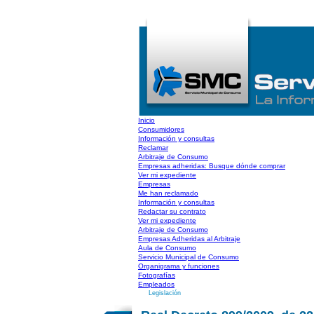
Inicio
Consumidores
Información y consultas
Reclamar
Arbitraje de Consumo
Empresas adheridas: Busque dónde comprar
Ver mi expediente
Empresas
Me han reclamado
Información y consultas
Redactar su contrato
Ver mi expediente
Arbitraje de Consumo
Empresas Adheridas al Arbitraje
Aula de Consumo
Servicio Municipal de Consumo
Organigrama y funciones
Fotografías
Empleados
Legislación