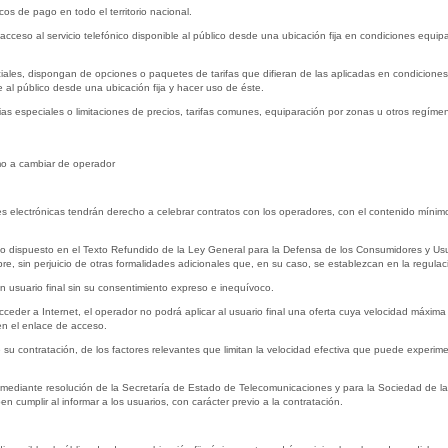
cos de pago en todo el territorio nacional.
cceso al servicio telefónico disponible al público desde una ubicación fija en condiciones equipa
ales, dispongan de opciones o paquetes de tarifas que difieran de las aplicadas en condiciones
e al público desde una ubicación fija y hacer uso de éste.
ias especiales o limitaciones de precios, tarifas comunes, equiparación por zonas u otros regíme
omo a cambiar de operador
 electrónicas tendrán derecho a celebrar contratos con los operadores, con el contenido mínimo pre
r lo dispuesto en el Texto Refundido de la Ley General para la Defensa de los Consumidores y Us
e, sin perjuicio de otras formalidades adicionales que, en su caso, se establezcan en la regulació
 usuario final sin su consentimiento expreso e inequívoco.
cceder a Internet, el operador no podrá aplicar al usuario final una oferta cuya velocidad máxima
 en el enlace de acceso.
e su contratación, de los factores relevantes que limitan la velocidad efectiva que puede experim
or, mediante resolución de la Secretaría de Estado de Telecomunicaciones y para la Sociedad de l
cumplir al informar a los usuarios, con carácter previo a la contratación.