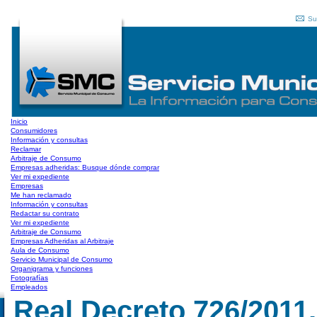
Su
Inicio
Consumidores
Información y consultas
Reclamar
Arbitraje de Consumo
Empresas adheridas: Busque dónde comprar
Ver mi expediente
Empresas
Me han reclamado
Información y consultas
Redactar su contrato
Ver mi expediente
Arbitraje de Consumo
Empresas Adheridas al Arbitraje
Aula de Consumo
Servicio Municipal de Consumo
Organigrama y funciones
Fotografías
Empleados
Real Decreto 726/2011,