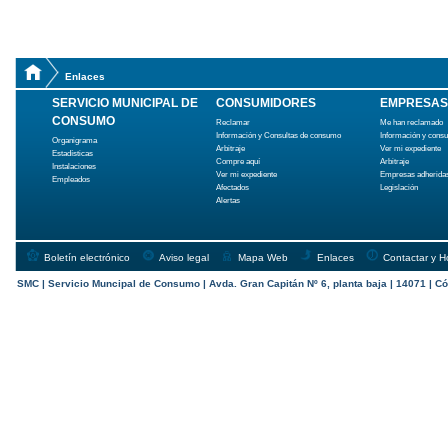
Enlaces
SERVICIO MUNICIPAL DE
CONSUMIDORES
EMPRESAS
CONSUMO
Reclamar
Me han reclamado
Información y Consultas de consumo
Información y cons
Organigrama
Arbitraje
Ver mi expediente
Estadísticas
Compre aquí
Arbitraje
Instalaciones
Ver mi expediente
Empresas adherida
Empleados
Afectados
Legislación
Alertas
Boletín electrónico
Aviso legal
Mapa Web
Enlaces
Contactar y H
SMC | Servicio Muncipal de Consumo | Avda. Gran Capitán Nº 6, planta baja | 14071 | Có