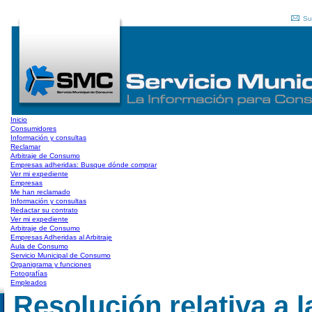
Su
Inicio
Consumidores
Información y consultas
Reclamar
Arbitraje de Consumo
Empresas adheridas: Busque dónde comprar
Ver mi expediente
Empresas
Me han reclamado
Información y consultas
Redactar su contrato
Ver mi expediente
Arbitraje de Consumo
Empresas Adheridas al Arbitraje
Aula de Consumo
Servicio Municipal de Consumo
Organigrama y funciones
Fotografías
Empleados
Resolución relativa a l