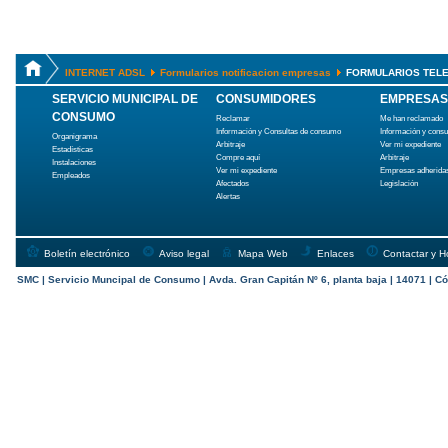
INTERNET ADSL
Formularios notificacion empresas
FORMULARIOS TELE
SERVICIO MUNICIPAL DE
CONSUMIDORES
EMPRESAS
CONSUMO
Reclamar
Me han reclamado
Información y Consultas de consumo
Información y cons
Organigrama
Arbitraje
Ver mi expediente
Estadísticas
Compre aquí
Arbitraje
Instalaciones
Ver mi expediente
Empresas adherida
Empleados
Afectados
Legislación
Alertas
Boletín electrónico
Aviso legal
Mapa Web
Enlaces
Contactar y H
SMC | Servicio Muncipal de Consumo | Avda. Gran Capitán Nº 6, planta baja | 14071 | Có