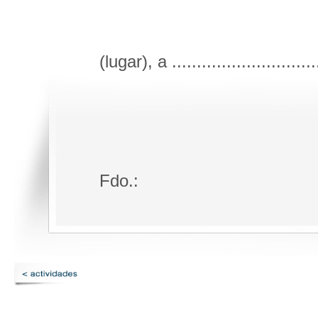
(lugar), a .............................
Fdo.: