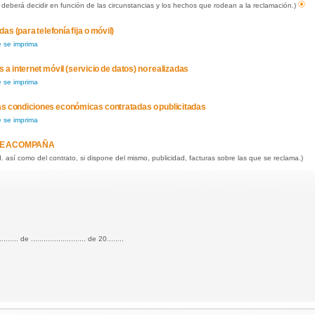
deberá decidir en función de las circunstancias y los hechos que rodean a la reclamación.)
as (para telefonía fija o móvil)
e se imprima
 a internet móvil (servicio de datos) no realizadas
e se imprima
las condiciones económicas contratadas o publicitadas
e se imprima
E ACOMPAÑA
I. así como del contrato, si dispone del mismo, publicidad, facturas sobre las que se reclama.)
.......... de .......................... de 20........