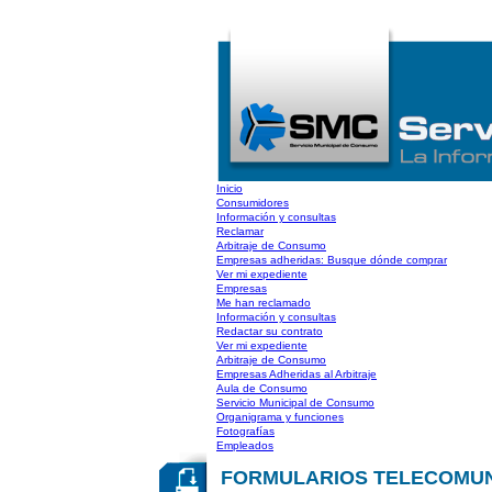
Inicio
Consumidores
Información y consultas
Reclamar
Arbitraje de Consumo
Empresas adheridas: Busque dónde comprar
Ver mi expediente
Empresas
Me han reclamado
Información y consultas
Redactar su contrato
Ver mi expediente
Arbitraje de Consumo
Empresas Adheridas al Arbitraje
Aula de Consumo
Servicio Municipal de Consumo
Organigrama y funciones
Fotografías
Empleados
FORMULARIOS TELECOMUNICA