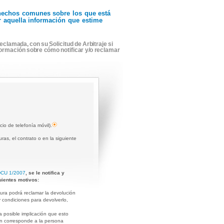
r hechos comunes sobre los que está
ir aquella información que estime
eclamada, con su Solicitud de Arbitraje si
formación sobre cómo notificar y/o reclamar
cio de telefonía móvil).
ras, el contrato o en la siguiente
CU 1/2007
, se le notifica y
uientes motivos:
tura podrá reclamar la devolución
y condiciones para devolverlo,
a posible implicación que esto
ión corresponde a la persona