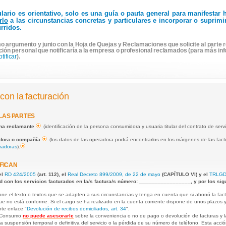
ulario es orientativo, solo es una guía o pauta general para manifesta
rlo
a las circunstancias concretas y particulares e incorporar o suprim
rridos.
o argumento y junto con la Hoja de Quejas y Reclamaciones que solicite al parte r
ción personal que notificaría a la empresa o profesional reclamados (para más in
otificar
).
con la facturación
 LAS PARTES
ona reclamante
(identificación de la persona consumidora y usuaria titular del contrato de servi
adora o compañía
(los datos de las operadora podrá encontrarlos en los márgenes de las factu
radoras
).
FICAN
el
RD 424/2005
(art. 112), el
Real Decreto 899/2009, de 22 de mayo
(CAPÍTULO VI) y el
TRLGD
d con los servicios facturados en la/s factura/s número: _________________, y por los sig
one el texto o textos que se adapten a sus circunstancias y tenga en cuenta que si abonó la fac
que no está conforme. Si el cargo se ha realizado en la cuenta corriente dispone de unos plazos 
nte enlace "
Devolución de recibos domiciliados, art. 34
".
e Consumo
no puede asesorarle
sobre la conveniencia o no de pago o devolución de facturas y l
la suspensión temporal o definitiva del servicio o la pérdida de su número de teléfono. Esta acc