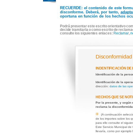
RECUERDE
: el contenido de este form
disconforme. Deberá, por tanto,
adapta
oportuna en función de los hechos ocu
Podrá presentar este escrito orientativo com
decide tramitarla o como escrito de reclama
consulte los siguientes enlaces:
Reclamar
,
n
Disconformidad 
INDENTIFICACIÓN DE
Identificación de la pers
Identificación de la oper
dirección:
datos de las ope
HECHOS QUE SE NOTI
Por la presente, y según 
reclama la disconformida
(A continuación selecci
de los importes sobre los 
para ello consulte el siguie
Este Servicio Municipal d
llevaría, como por ejemplo 