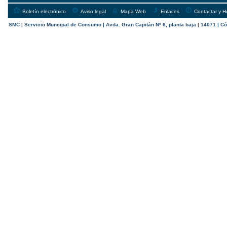
Boletín electrónico
Aviso legal
Mapa Web
Enlaces
Contactar y H
SMC | Servicio Muncipal de Consumo | Avda. Gran Capitán Nº 6, planta baja | 14071 | Có