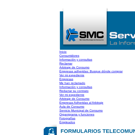
Inicio
Consumidores
Información y consultas
Reclamar
Arbitraje de Consumo
Empresas adheridas: Busque dónde comprar
Ver mi expediente
Empresas
Me han reclamado
Información y consultas
Redactar su contrato
Ver mi expediente
Arbitraje de Consumo
Empresas Adheridas al Arbitraje
Aula de Consumo
Servicio Municipal de Consumo
Organigrama y funciones
Fotografías
Empleados
FORMULARIOS TELECOMUNICACI