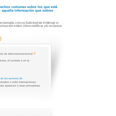
r hechos comunes sobre los que está
ir aquella información que estime
eclamada, con su Solicitud de Arbitraje si
formación sobre cómo notificar y/o reclamar
)
vicio de telecomunicaciones).
uras, el contrato o en la
de los servicios de
perativo o sufre interrupciones.
trato aparecen o sean preceptivas