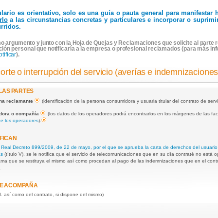
ulario es orientativo, solo es una guía o pauta general para manifesta
rlo
a las circunstancias concretas y particulares e incorporar o suprim
rridos.
o argumento y junto con la Hoja de Quejas y Reclamaciones que solicite al parte r
ción personal que notificaría a la empresa o profesional reclamados (para más in
otificar
).
corte o interrupción del servicio (averías e indemnizaciones
 LAS PARTES
ona reclamante
(identificación de la persona consumidora y usuaria titular del contrato de ser
adora o compañía
(los datos de los operadores podrá encontrarlos en los márgenes de las fact
de los operadores
).
FICAN
l
Real Decreto 899/2009, de 22 de mayo, por el que se aprueba la carta de derechos del usuario 
as
(título V), se le notifica que el servicio de telecomunicaciones que en su día contraté no está o
lama que se restituya el mismo así como procedan al pago de las indemnizaciones que en el con
.
E ACOMPAÑA
I. así como del contrato, si dispone del mismo)