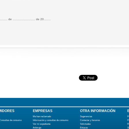
.......... de .......................... de 20........
IDORES
EMPRESAS
OTRA INFORMACIÓN
Me han reclamado
Sugerencias
P
 Consultas de consumo
Información y consultas de consumo
Contactar y horarios
P
Ver mi expediente
Solicitudes
R
Arbitraje
Enlaces
S