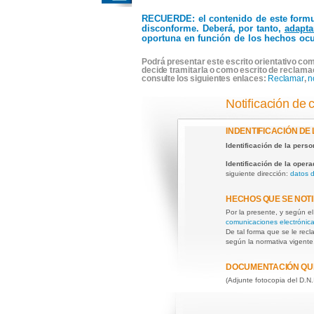
RECUERDE
: el contenido de este form
disconforme. Deberá, por tanto,
adapta
oportuna en función de los hechos ocu
Podrá presentar este escrito orientativo com
decide tramitarla o como escrito de reclama
consulte los siguientes enlaces:
Reclamar
,
n
Notificación de 
INDENTIFICACIÓN DE
Identificación de la pers
Identificación de la oper
siguiente dirección:
datos 
HECHOS QUE SE NOTI
Por la presente, y según e
comunicaciones electrónic
De tal forma que se le rec
según la normativa vigente
DOCUMENTACIÓN QU
(Adjunte fotocopia del D.N.