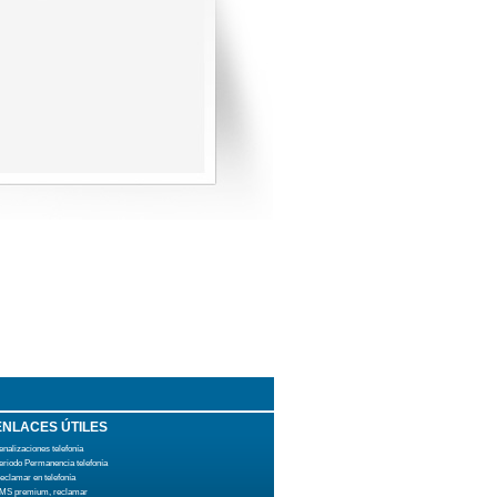
ENLACES ÚTILES
enalizaciones telefonía
eriodo Permanencia telefonía
eclamar en telefonía
MS premium, reclamar