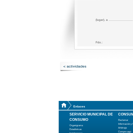
(lugar), a ..........................
Fdo.:
Enlaces
SERVICIO MUNICIPAL DE
CONSUM
CONSUMO
Reclamar
Información y
Organigrama
Arbitraje
Estadísticas
Compre aquí