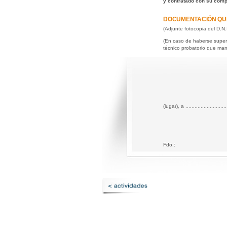
y contratado con su comp
DOCUMENTACIÓN QU
(Adjunte fotocopia del D.N.
(En caso de haberse supera
técnico probatorio que mani
(lugar), a ..........................
Fdo.: