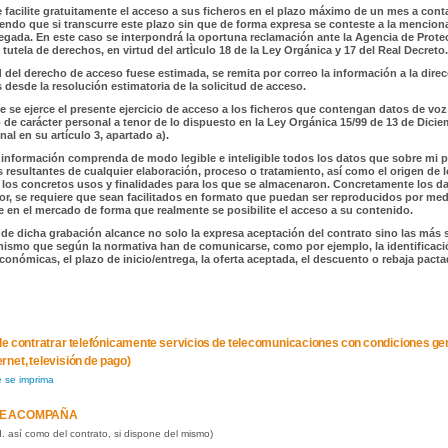
 facilite gratuitamente el acceso a sus ficheros en el plazo máximo de un mes a cont
iendo que si transcurre este plazo sin que de forma expresa se conteste a la mencion
gada. En este caso se interpondrá la oportuna reclamación ante la Agencia de Protecc
tutela de derechos, en virtud del artÌculo 18 de la Ley Orgánica y 17 del Real Decreto.
ud del derecho de acceso fuese estimada, se remita por correo la información a la direc
s desde la resolución estimatoria de la solicitud de acceso.
se ejerce el presente ejercicio de acceso a los ficheros que contengan datos de voz
de carácter personal a tenor de lo dispuesto en la Ley Orgánica 15/99 de 13 de Dici
al en su artículo 3, apartado a).
información comprenda de modo legible e inteligible todos los datos que sobre mi p
s resultantes de cualquier elaboración, proceso o tratamiento, así como el origen de l
 los concretos usos y finalidades para los que se almacenaron. Concretamente los da
ior, se requiere que sean facilitados en formato que puedan ser reproducidos por med
e en el mercado de forma que realmente se posibilite el acceso a su contenido.
de dicha grabación alcance no solo la expresa aceptación del contrato sino las más si
ismo que según la normativa han de comunicarse, como por ejemplo, la identificació
conómicas, el plazo de inicio/entrega, la oferta aceptada, el descuento o rebaja pactad
o de contratrar telefónicamente servicios de telecomunicaciones con condiciones ge
ternet, televisión de pago)
e se imprima
E ACOMPAÑA
I. así como del contrato, si dispone del mismo)