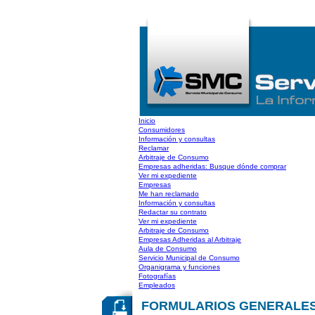
Inicio
Consumidores
Información y consultas
Reclamar
Arbitraje de Consumo
Empresas adheridas: Busque dónde comprar
Ver mi expediente
Empresas
Me han reclamado
Información y consultas
Redactar su contrato
Ver mi expediente
Arbitraje de Consumo
Empresas Adheridas al Arbitraje
Aula de Consumo
Servicio Municipal de Consumo
Organigrama y funciones
Fotografías
Empleados
FORMULARIOS GENERALES: Sol