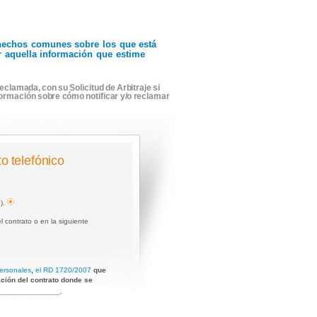
r hechos comunes sobre los que está
ir aquella información que estime
eclamada, con su Solicitud de Arbitraje si
formación sobre cómo notificar y/o reclamar
to telefónico
o).
 contrato o en la siguiente
ersonales
,
el RD 1720/2007
que
ación del contrato donde se
o _______________.