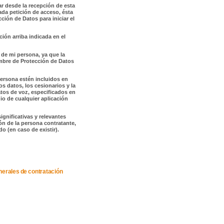
ar desde la recepción de esta
ada petición de acceso, ésta
ión de Datos para iniciar el
ción arriba indicada en el
 de mi persona, ya que la
embre de Protección de Datos
ersona estén incluidos en
os datos, los cesionarios y la
tos de voz, especificados en
io de cualquier aplicación
gnificativas y relevantes
n de la persona contratante,
o (en caso de existir).
nerales de contratación