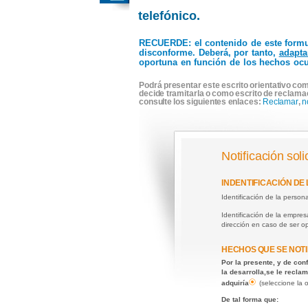
telefónico.
RECUERDE
: el contenido de este form
disconforme. Deberá, por tanto,
adapta
oportuna en función de los hechos ocu
Podrá presentar este escrito orientativo com
decide tramitarla o como escrito de reclama
consulte los siguientes enlaces:
Reclamar
,
n
Notificación soli
INDENTIFICACIÓN DE
Identificación de la perso
Identificación de la empre
dirección en caso de ser 
HECHOS QUE SE NOTI
Por la presente, y de con
la desarrolla,
se le reclam
adquiría
(seleccione la
De tal forma que: