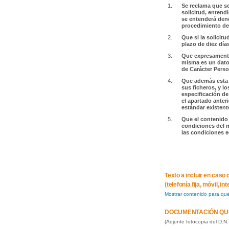
Se reclama que se
solicitud, entend
se entenderá dene
procedimiento de 
Que si la solicit
plazo de diez día
Que expresamente 
misma es un dato 
de Carácter Person
Que además esta 
sus ficheros, y lo
especificación de
el apartado anter
estándar existent
Que el contenido 
condiciones del m
las condiciones e
Texto a incluir en cas
(telefonía fija, móvil, in
Mostrar contenido para qu
DOCUMENTACIÓN QU
(Adjunte fotocopia del D.N.