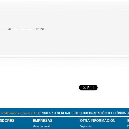
.......... de .......................... de 20........
 notificacion empresas
FORMULARIO GENERAL: SOLICITUD GRABACIÓN TELEFÓNICA D
IDORES
EMPRESAS
OTRA INFORMACIÓN
Me han reclamado
Sugerencias
P