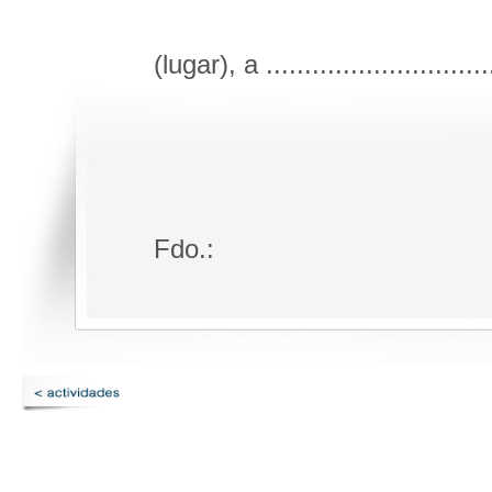
(lugar), a .............................
Fdo.: