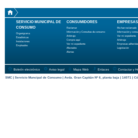
SERVICIO MUNICIPAL DE
CONSUMIDORES
EMPRESAS
CONSUMO
Reclamar
Me han reclamado
Información y Consultas de consumo
Información y cons
Organigrama
Arbitraje
Ver mi expediente
Estadísticas
Compre aquí
Arbitraje
Instalaciones
Ver mi expediente
Empresas adherida
Empleados
Afectados
Legislación
Alertas
Boletín electrónico
Aviso legal
Mapa Web
Enlaces
Contactar y H
SMC | Servicio Muncipal de Consumo | Avda. Gran Capitán Nº 6, planta baja | 14071 | Có