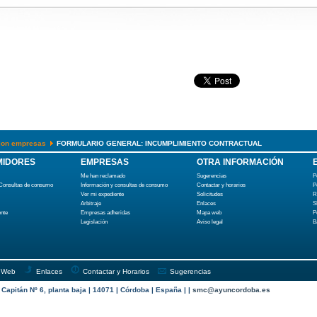
cion empresas
FORMULARIO GENERAL: INCUMPLIMIENTO CONTRACTUAL
IDORES
EMPRESAS
OTRA INFORMACIÓN
Me han reclamado
Sugerencias
P
 Consultas de consumo
Información y consultas de consumo
Contactar y horarios
P
Ver mi expediente
Solicitudes
R
Arbitraje
Enlaces
S
ente
Empresas adheridas
Mapa web
P
Legislación
Aviso legal
B
 Web
Enlaces
Contactar y Horarios
Sugerencias
apitán Nº 6, planta baja | 14071 | Córdoba | España | |
smc@ayuncordoba.es