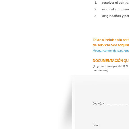
resolver el contra
exigir el cumplim
exigir daños y pe
Texto a incluir en la n
de servicio o de adquis
Mostrar contenido para qu
DOCUMENTACIÓN QU
(Adjunte fotocopia del D.N
contractual)
(lugar), a ..........................
Fdo.: