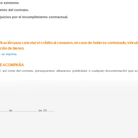
to existente.
iento del contrato.
rjuicios por el incumplimiento contractual.
otificación para cancelar el crédito al consumo, en caso de haberse contratado, vincu
ición de bienes
e se imprima
E ACOMPAÑA
.I. así como del contrato, presupuestos, albaranes, publicidad, o cualquier documentación que ac
.......... de .......................... de 20........