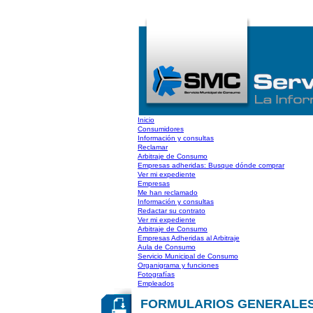
Inicio
Consumidores
Información y consultas
Reclamar
Arbitraje de Consumo
Empresas adheridas: Busque dónde comprar
Ver mi expediente
Empresas
Me han reclamado
Información y consultas
Redactar su contrato
Ver mi expediente
Arbitraje de Consumo
Empresas Adheridas al Arbitraje
Aula de Consumo
Servicio Municipal de Consumo
Organigrama y funciones
Fotografías
Empleados
FORMULARIOS GENERALES: I