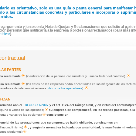
ulario es orientativo, solo es una guía o pauta general para manifesta
rlo
a las circunstancias concretas y particulares e incorporar o suprim
rridos.
o argumento y junto con la Hoja de Quejas y Reclamaciones que solicite al parte r
ción personal que notificaría a la empresa o profesional reclamados (para más in
otificar
).
contractual
 LAS PARTES
ona reclamante
(identificación de la persona consumidora y usuaria titular del contrato).
resa reclamada
(los datos de las empresas podrá encontrarlos en los márgenes de las facturas,
operadores de telecomunicaciones:
datos de los operadores
).
FICAN
nformidad con el
TRLGDCU 1/2007
y el art. 1124 del Código Civil, y en virtud del contrato/p
alguna o varias de las opciones)
su empresa se comprometió, en las fechas pactadas, a la 
guna o varias de las opciones)
consistente en _________________.
sencial de las prestaciones que su empresa se había obligado, consistentes en _________
l incumplimiento)
, y según la normativa indicada con anterioridad, le manifiesto mi volunt
iones siguientes)