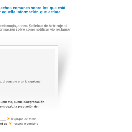
r hechos comunes sobre los que está
ir aquella información que estime
eclamada, con su Solicitud de Arbitraje si
formación sobre cómo notificar y/o reclamar
 el contrato o en la siguiente
resupuesto, publicidad/grabación
entrega/a la prestación del
____
(explique de forma
ad de:
(escoja o combine