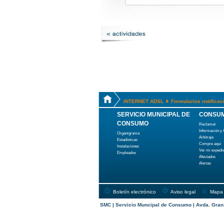
INTERNET ADSL
Formularios notifica
SERVICIO MUNICIPAL DE
CONSUM
CONSUMO
Reclamar
Información y
Organigrama
Arbitraje
Estadísticas
Compre aquí
Instalaciones
Ver mi expedi
Empleados
Afectados
Alertas
Boletín electrónico
Aviso legal
Mapa
SMC | Servicio Muncipal de Consumo | Avda. Gran C