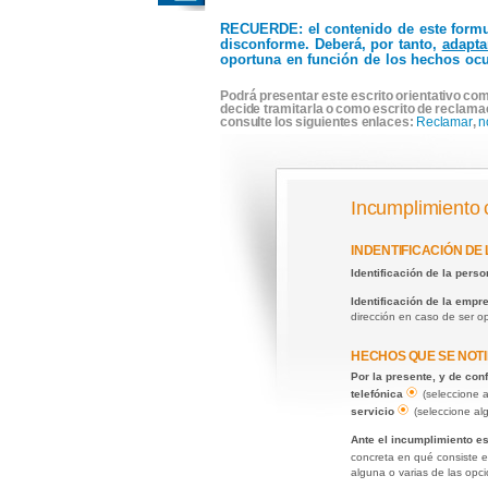
RECUERDE
: el contenido de este form
disconforme. Deberá, por tanto,
adapta
oportuna en función de los hechos ocu
Podrá presentar este escrito orientativo com
decide tramitarla o como escrito de reclama
consulte los siguientes enlaces:
Reclamar
,
n
Incumplimiento 
INDENTIFICACIÓN DE
Identificación de la pers
Identificación de la emp
dirección en caso de ser 
HECHOS QUE SE NOTI
Por la presente, y de co
telefónica
(seleccione 
servicio
(seleccione al
Ante el incumplimiento e
concreta en qué consiste e
alguna o varias de las opc