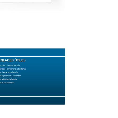
ENLACES ÚTILES
enalizaciones telefonía
eriodo Permanencia telefonía
eclamar en telefonía
MS premium, reclamar
ortabilidad telefonía
ajas en telefonía