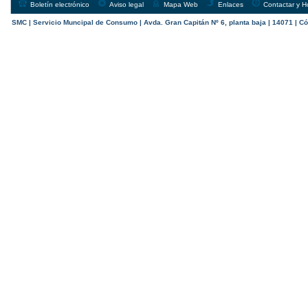
Boletín electrónico
Aviso legal
Mapa Web
Enlaces
Contactar y H
SMC | Servicio Muncipal de Consumo | Avda. Gran Capitán Nº 6, planta baja | 14071 | Có