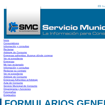
Su
Inicio
Consumidores
Información y consultas
Reclamar
Arbitraje de Consumo
Empresas adheridas: Busque dónde comprar
Ver mi expediente
Empresas
Me han reclamado
Información y consultas
Redactar su contrato
Ver mi expediente
Arbitraje de Consumo
Empresas Adheridas al Arbitraje
Aula de Consumo
Servicio Municipal de Consumo
Organigrama y funciones
Fotografías
Empleados
FORMULARIOS GENERA