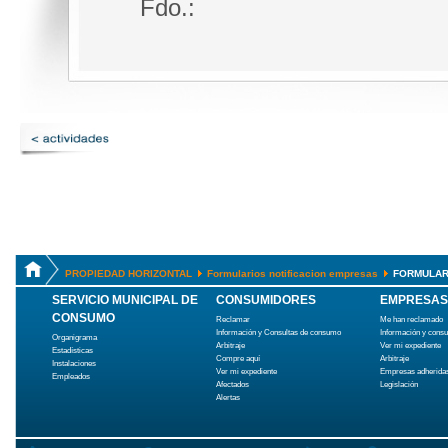
Fdo.:
PROPIEDAD HORIZONTAL
Formularios notificacion empresas
FORMULARI
SERVICIO MUNICIPAL DE
CONSUMIDORES
EMPRESAS
CONSUMO
Reclamar
Me han reclamado
Información y Consultas de consumo
Información y cons
Organigrama
Arbitraje
Ver mi expediente
Estadísticas
Compre aquí
Arbitraje
Instalaciones
Ver mi expediente
Empresas adherida
Empleados
Afectados
Legislación
Alertas