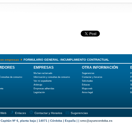
cion empresas
FORMULARIO GENERAL: INCUMPLIMIENTO CONTRACTUAL
IDORES
EMPRESAS
OTRA INFORMACIÓN
Me han reclamado
Sugerencias
P
 Consultas de consumo
Información y consultas de consumo
Contactar y horarios
P
Ver mi expediente
Solicitudes
R
Arbitraje
Enlaces
S
ente
Empresas adheridas
Mapa web
P
Legislación
Aviso legal
B
 Web
Enlaces
Contactar y Horarios
Sugerencias
apitán Nº 6, planta baja | 14071 | Córdoba | España | |
smc@ayuncordoba.es