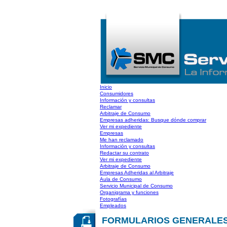
Inicio
Consumidores
Información y consultas
Reclamar
Arbitraje de Consumo
Empresas adheridas: Busque dónde comprar
Ver mi expediente
Empresas
Me han reclamado
Información y consultas
Redactar su contrato
Ver mi expediente
Arbitraje de Consumo
Empresas Adheridas al Arbitraje
Aula de Consumo
Servicio Municipal de Consumo
Organigrama y funciones
Fotografías
Empleados
FORMULARIOS GENERALES: I