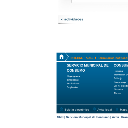
INTERNET ADSL
Formularios notifica
SERVICIO MUNICIPAL DE
CONSUM
CONSUMO
Reclamar
Información y
Organigrama
Arbitraje
Estadísticas
Compre aquí
Instalaciones
Ver mi expedi
Empleados
Afectados
Alertas
Boletín electrónico
Aviso legal
Mapa
SMC | Servicio Muncipal de Consumo | Avda. Gran C