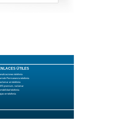
ENLACES ÚTILES
enalizaciones telefonía
eriodo Permanencia telefonía
eclamar en telefonía
MS premium, reclamar
ortabilidad telefonía
ajas en telefonía