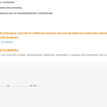
to existente.
iento del contrato.
rjuicios por el incumplimiento contractual.
otificación para cancelar el crédito al consumo, en caso de haberse contratado, vincu
ición de bienes
e se imprima
E ACOMPAÑA
.I. así como del contrato, presupuestos, albaranes, publicidad, o cualquier documentación que ac
.......... de .......................... de 20........