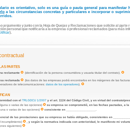
ulario es orientativo, solo es una guía o pauta general para manifesta
rlo
a las circunstancias concretas y particulares e incorporar o suprim
rridos.
o argumento y junto con la Hoja de Quejas y Reclamaciones que solicite al parte r
ción personal que notificaría a la empresa o profesional reclamados (para más in
otificar
).
contractual
 LAS PARTES
ona reclamante
(identificación de la persona consumidora y usuaria titular del contrato).
resa reclamada
(los datos de las empresas podrá encontrarlos en los márgenes de las facturas,
operadores de telecomunicaciones:
datos de los operadores
).
FICAN
nformidad con el
TRLGDCU 1/2007
y el art. 1124 del Código Civil, y en virtud del contrato/p
alguna o varias de las opciones)
su empresa se comprometió, en las fechas pactadas, a la 
guna o varias de las opciones)
consistente en _________________.
sencial de las prestaciones que su empresa se había obligado, consistentes en _________
l incumplimiento)
, y según la normativa indicada con anterioridad, le manifiesto mi volunt
iones siguientes)