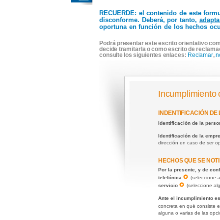
RECUERDE
: el contenido de este form
disconforme. Deberá, por tanto,
adapta
oportuna en función de los hechos ocu
Podrá presentar este escrito orientativo com
decide tramitarla o como escrito de reclama
consulte los siguientes enlaces:
Reclamar
,
n
Incumplimiento 
INDENTIFICACIÓN DE
Identificación de la pers
Identificación de la emp
dirección en caso de ser 
HECHOS QUE SE NOTI
Por la presente, y de co
telefónica
(seleccione 
servicio
(seleccione al
Ante el incumplimiento e
concreta en qué consiste e
alguna o varias de las opc