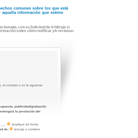
r hechos comunes sobre los que está
ir aquella información que estime
eclamada, con su Solicitud de Arbitraje si
formación sobre cómo notificar y/o reclamar
 el contrato o en la siguiente
resupuesto, publicidad/grabación
entrega/a la prestación del
____
(explique de forma
ad de:
(escoja o combine