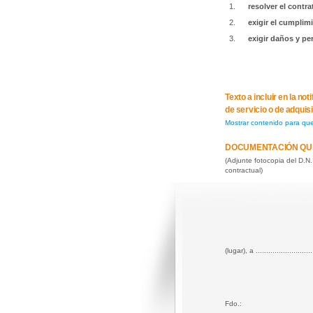
resolver el contra
exigir el cumplim
exigir daños y pe
Texto a incluir en la n
de servicio o de adquis
Mostrar contenido para qu
DOCUMENTACIÓN QU
(Adjunte fotocopia del D.N
contractual)
(lugar), a ..........................
Fdo.: