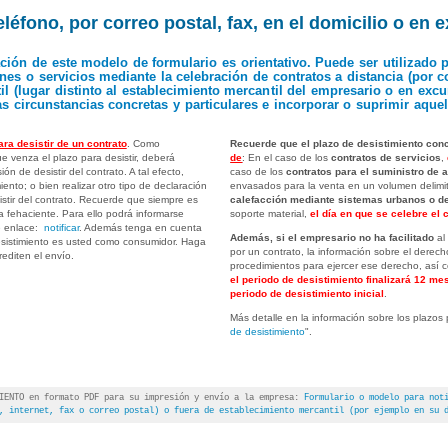
teléfono, por correo postal, fax, en el domicilio o en
ación de este modelo de formulario es orientativo. Puede ser utilizad
es o servicios mediante la celebración de contratos a distancia (por cor
til (lugar distinto al establecimiento mercantil del empresario o en ex
as circunstancias concretas y particulares e incorporar o suprimir aque
 desistir de un contrato
.
Como
Recuerde que el plazo de desistimiento conc
 venza el plazo para desistir, deberá
de
: En el caso de los
contratos de servicios
,
ón de desistir del contrato. A tal efecto,
caso de los
contratos para el suministro de a
iento; o bien realizar otro tipo de declaración
envasados para la venta en un volumen delimi
stir del contrato. Recuerde que siempre es
calefacción mediante sistemas urbanos o de
a fehaciente. Para ello podrá informarse
soporte material,
el día en que se celebre el 
te enlace:
notificar
. Además tenga en cuenta
Además, si el empresario no ha facilitado
al
esistimiento es usted como consumidor. Haga
por un contrato, la información sobre el derech
editen el envío.
procedimientos para ejercer ese derecho, así c
el periodo de desistimiento finalizará 12 m
periodo de desistimiento inicial
.
Más detalle en la información sobre los plazos p
de desistimiento
".
MIENTO en formato PDF para su impresión y envío a la empresa:
Formulario o modelo para not
, internet, fax o correo postal) o fuera de establecimiento mercantil (por ejemplo en su 