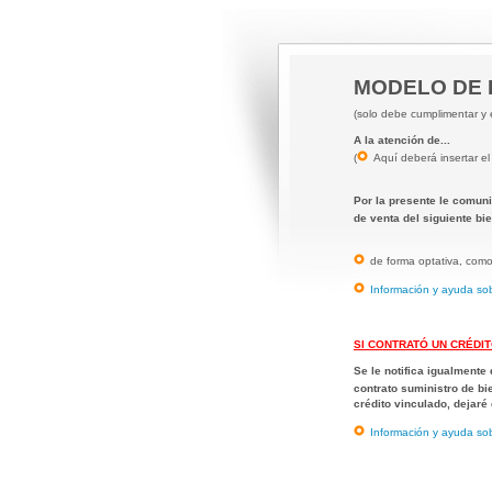
MODELO DE 
(solo debe cumplimentar y e
A la atención de
...
(
Aquí deberá insertar el
Por la presente le comu
de venta del siguiente bi
de forma optativa, como 
Información y ayuda sob
SI CONTRATÓ UN CRÉDI
Se le notifica igualmente
contrato suministro de b
crédito vinculado
, dejaré
Información y ayuda sob