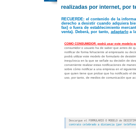
realizadas por internet, por 
RECUERDE
: el contenido de la inform
derecho a desistir cuando adquiera bien
fax) o fuera de establecimiento mercan
venta). Deberá, por tanto,
adaptarlo
a l
COMO CONSUMIDOR: podrá usar este modelo para
consumidor o usuario ha de saber que antes de que
notificar de forma fehaciente al empresario su decisi
podrá utilizar este modelo de formulario de desistim
inequívoca en la que se señale su decisión de desi
conveniente realizar estas notificaciones de maner
sobre cómo notificar a una empresa en el siguien
que quien tiene que probar que ha notificado el d
uso, por tanto, de medios de comunicación que acr
Descargue el FORMULARIO O MODELO de DESISTI
contrato celebrado a distancia (por teléfono