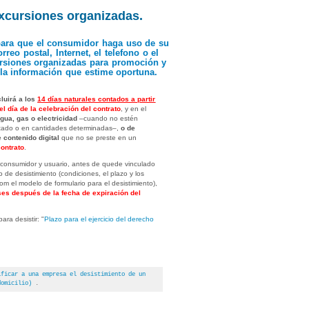
 excursiones organizadas.
o para que el consumidor haga uso de su
reo postal, Internet, el telefono o el
cursiones organizadas para promoción y
lla información que estime oportuna.
luirá a los
14 días naturales contados a partir
el día de la celebración del contrato
, y en el
gua, gas o electricidad
–cuando no estén
tado o en cantidades determinadas–,
o de
 contenido digital
que no se preste en un
contrato
.
 consumidor y usuario, antes de quede vinculado
o de desistimiento (condiciones, el plazo y los
om el modelo de formulario para el desistimiento),
eses después de la fecha de expiración del
ara desistir: "
Plazo para el ejercicio del derecho
ificar a una empresa el desistimiento de un
domicilio)
.