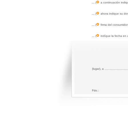
...
(
a continuación indi
...
(
ahora indique su dom
...
(
firma del consumidor 
...
(
indíque la fecha en a
(lugar), a ..........................
Fdo.: