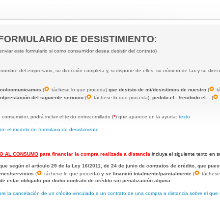
FORMULARIO DE DESISTIMIENTO
:
nviar este formulario si como consumidor desea desistir del contrato)
 nombre del empresario, su dirección completa y, si dispone de ellos, su número de fax y su direc
nico/comunicamos
(
táchese lo que proceda)
que desisto de mi/desistimos de nuestro
(
t
en/prestación del siguiente servicio
(
táchese lo que proceda)
, pedido el.../recibido el...
(
consumidor, podrá incluir el texto entrecomillado (
*
) que aparece en la ayuda:
texto
re el modelo de formulario de desistimiento
TO AL CONSUMO
para financiar la compra realizada a distancia
incluya el siguiente texto en s
 que según el artículo 29 de la Ley 16/2011, de 24 de junio de contratos de crédito, que pues
ienes/servicios
(
táchese lo que proceda)
y se financió totalmente/parcialmente
(
táchese
 de estar obligado por dicho contrato de crédito sin penalización alguna.
re la cancelación de un crédito vinculado a un contrato de una compra a distancia sobre el que 