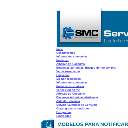
Inicio
Consumidores
Información y consultas
Reclamar
Arbitraje de Consumo
Empresas adheridas: Busque dónde comprar
Ver mi expediente
Empresas
Me han reclamado
Información y consultas
Redactar su contrato
Ver mi expediente
Arbitraje de Consumo
Empresas Adheridas al Arbitraje
Aula de Consumo
Servicio Municipal de Consumo
Organigrama y funciones
Fotografías
Empleados
MODELOS PARA NOTIFICAR