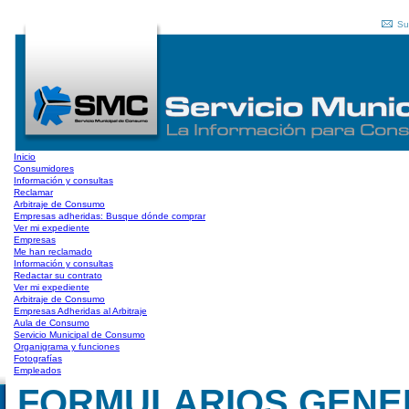
Su
Inicio
Consumidores
Información y consultas
Reclamar
Arbitraje de Consumo
Empresas adheridas: Busque dónde comprar
Ver mi expediente
Empresas
Me han reclamado
Información y consultas
Redactar su contrato
Ver mi expediente
Arbitraje de Consumo
Empresas Adheridas al Arbitraje
Aula de Consumo
Servicio Municipal de Consumo
Organigrama y funciones
Fotografías
Empleados
FORMULARIOS GENERAL