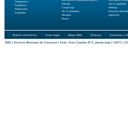
Información y Consultas de consumo
Información y cons
Organigrama
Arbitraje
Ver mi expediente
Estadísticas
Compre aquí
Arbitraje
Instalaciones
Ver mi expediente
Empresas adherida
Empleados
Afectados
Legislación
Alertas
Boletín electrónico
Aviso legal
Mapa Web
Enlaces
Contactar y H
SMC | Servicio Muncipal de Consumo | Avda. Gran Capitán Nº 6, planta baja | 14071 | Có